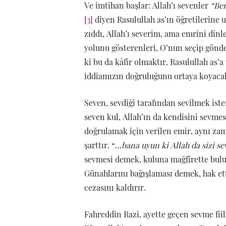
Ve imtihan başlar: Allah’ı sevenler
“Ben
[3]
diyen Rasulullah as’ın öğretilerin
zıddı, Allah’ı severim, ama emrini di
yolunu gösterenleri, O’nun seçip gön
ki bu da kâfir olmaktır. Rasulullah as’
iddiamızın doğruluğunu ortaya koyacak,
Seven, sevdiği tarafından sevilmek iste
seven kul, Allah’ın da kendisini sevme
doğrulamak için verilen emir, aynı za
şarttır. “…
bana uyun ki Allah da sizi se
sevmesi demek, kuluna mağfirette bulu
Günahlarını bağışlaması demek, hak ett
cezasını kaldırır.
Fahreddin Razi, ayette geçen sevme fiil