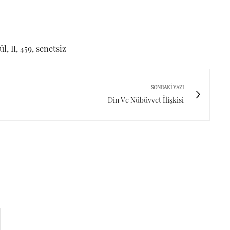
, II, 459, senetsiz
SONRAKI YAZI
Din Ve Nübüvvet İlişkisi