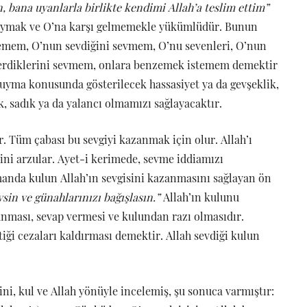
, bana uyanlarla birlikte kendimi Allah’a teslim ettim”
e uymak ve O’na karşı gelmemekle yükümlüdür. Bunun
nlemem, O’nun sevdiğini sevmem, O’nu sevenleri, O’nun
derdiklerini sevmem, onlara benzemek istemem demektir
a uyma konusunda gösterilecek hassasiyet ya da gevşeklik,
 sadık ya da yalancı olmamızı sağlayacaktır.
r. Tüm çabası bu sevgiyi kazanmak için olur. Allah’ı
sini arzular. Ayet-i kerimede, sevme iddiamızı
manda kulun Allah’ın sevgisini kazanmasını sağlayan ön
vsin ve günahlarınızı bağışlasın.”
Allah’ın kulunu
nması, sevap vermesi ve kulundan razı olmasıdır.
iği cezaları kaldırması demektir. Allah sevdiği kulun
ini, kul ve Allah yönüyle incelemiş, şu sonuca varmıştır: