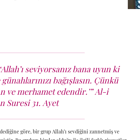
‘Allah’ı seviyorsanız bana uyun ki
ve günahlarınızı bağışlasın. Çünkü
an ve merhamet edendir.’” Al-i
 Suresi 31. Ayet
dediğine göre, bir grup Allah’ı sevdiğini zannetmiş ve