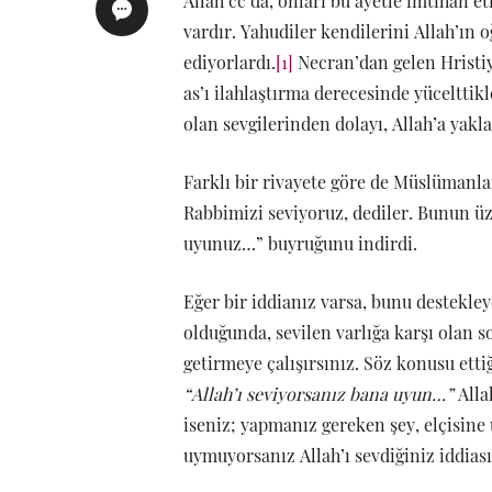
Allah cc da, onları bu ayetle imtihan et
vardır. Yahudiler kendilerini Allah’ın o
ediyorlardı.
[1]
Necran’dan gelen Hristiya
as’ı ilahlaştırma derecesinde yücelttikl
olan sevgilerinden dolayı, Allah’a yakla
Farklı bir rivayete göre de Müslümanlar
Rabbimizi seviyoruz, dediler. Bunun üze
uyunuz…” buyruğunu indirdi.
Eğer bir iddianız varsa, bunu destekley
olduğunda, sevilen varlığa karşı olan s
getirmeye çalışırsınız. Söz konusu ett
“Allah’ı seviyorsanız bana uyun…”
Alla
iseniz; yapmanız gereken şey, elçisin
uymuyorsanız Allah’ı sevdiğiniz iddias