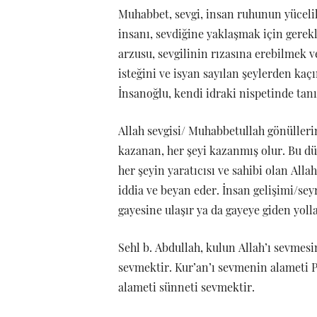
Muhabbet, sevgi, insan ruhunun yücelik
insanı, sevdiğine yaklaşmak için gerekl
arzusu, sevgilinin rızasına erebilmek v
isteğini ve isyan sayılan şeylerden kaç
İnsanoğlu, kendi idraki nispetinde tanıd
Allah sevgisi/ Muhabbetullah gönüllerin
kazanan, her şeyi kazanmış olur. Bu dün
her şeyin yaratıcısı ve sahibi olan Allah
iddia ve beyan eder. İnsan gelişimi/sey
gayesine ulaşır ya da gayeye giden yol
Sehl b. Abdullah, kulun Allah’ı sevmesi
sevmektir. Kur’an’ı sevmenin alameti 
alameti sünneti sevmektir.