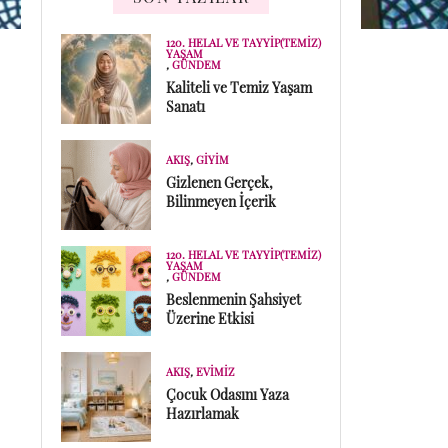
120. HELAL VE TAYYIP(TEMIZ)
YAŞAM
,
GÜNDEM
Kaliteli ve Temiz Yaşam
Sanatı
AKIŞ
,
GIYIM
Gizlenen Gerçek,
Bilinmeyen İçerik
120. HELAL VE TAYYIP(TEMIZ)
YAŞAM
,
GÜNDEM
Beslenmenin Şahsiyet
Üzerine Etkisi
AKIŞ
,
EVIMIZ
Çocuk Odasını Yaza
Hazırlamak