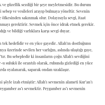
 ve güzellik sezdiği bir şeye meyletmesidir. Bu durum
i sebep ve vesileleri arayıp bulmaya yöneltir. Sevenin
e öfkesinden sakınmak olur. Dolayısıyla sevgi, itaat
ınmayı gerektirir. Sevmek için önce idrak etmek gerekir.
ığı ve bildiği varlıklara karşı sevgi duyar.
 tek hedefidir ve en yüce gayedir. Allah’ın dostluğunu
ya üzerinde sevilen her varlığın, aslında ulaştığı gaye,
’tır. Bu sebepledir ki insanların çoğu Allah’ı sevdiğini
r-u sulukü ile orantılı olarak, ruhunda gizlediği en yüce
larda oyalanarak, saparak ondan uzaklaşır.
ni şöyle izah etmiştir: Allah’ı sevmenin alameti Kur’an’ı
Peygamber as’ı sevmektir. Peygamber as’ı sevmenin