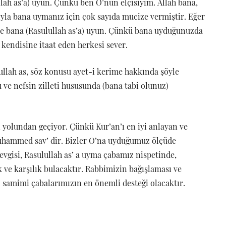
llah as’a) uyun. Çünkü ben O’nun elçisiyim. Allah bana,
yla bana uymanız için çok sayıda mucize vermiştir. Eğer
yine bana (Rasulullah as’a) uyun. Çünkü bana uyduğunuzda
, kendisine itaat eden herkesi sever.
ullah as, söz konusu ayet-i kerime hakkında şöyle
u ve nefsin zilleti hususunda (bana tabi olunuz)
n yolundan geçiyor. Çünkü Kur’an’ı en iyi anlayan ve
 Muhammed sav’ dir. Bizler O’na uyduğumuz ölçüde
evgisi, Rasulullah as’ a uyma çabamız nispetinde,
 ve karşılık bulacaktır. Rabbimizin bağışlaması ve
 samimi çabalarımızın en önemli desteği olacaktır.