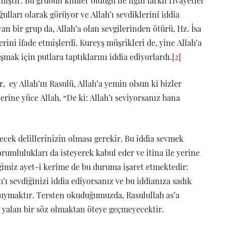
miştir. Bu grubun kimler olduğu ile ilgili farklı rivayetler
ğulları olarak görüyor ve Allah’ı sevdiklerini iddia
n bir grup da, Allah’a olan sevgilerinden ötürü, Hz. İsa
erini ifade etmişlerdi. Kureyş müşrikleri de, yine Allah’a
şmak için putlara taptıklarını iddia ediyorlardı.
[2]
, ey Allah’ın Rasulü, Allah’a yemin olsun ki bizler
rine yüce Allah, “De ki: Allah’ı seviyorsanız bana
ecek delillerinizin olması gerekir. Bu iddia sevmek
orumlulukları da isteyerek kabul eder ve itina ile yerine
iğimiz ayet-i kerime de bu duruma işaret etmektedir:
h’ı sevdiğinizi iddia ediyorsanız ve bu iddianıza sadık
e uymaktır. Tersten okuduğumuzda, Rasulullah as’a
ı yalan bir söz olmaktan öteye geçmeyecektir.