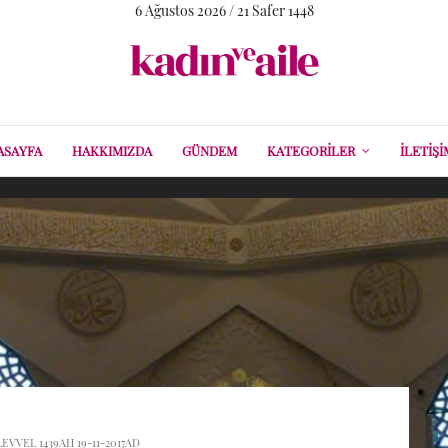
6 Ağustos 2026 / 21 Safer 1448
ASAYFA
HAKKIMIZDA
GÜNDEM
KATEGORILER
İLETIŞI
LEVVEL 1439AH 19-11-2017AD