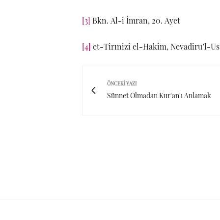
[3]
Bkn. Al-i İmran, 20. Ayet
[4]
et-Tirınizî el-Hakîm, Nevadiru’l-Usûl
ÖNCEKI YAZI
Sünnet Olmadan Kur'an'ı Anlamak