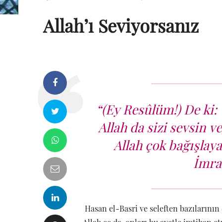
Allah’ı Seviyorsanız
“(Ey Resûlüm!) De ki: 
Allah da sizi sevsin 
Allah çok bağışlay
İmran
Hasan el-Basri ve seleften bazılarının 