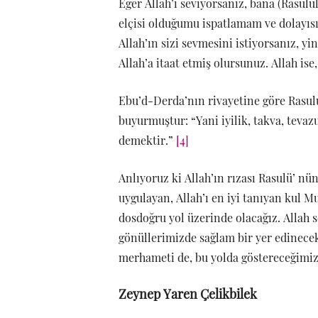
Eğer Allah’ı seviyorsanız, bana (Rasulu
elçisi olduğumu ispatlamam ve dolayısı
Allah’ın sizi sevmesini istiyorsanız, 
Allah’a itaat etmiş olursunuz. Allah ise
Ebu’d-Derda’nın rivayetine göre Rasul
buyurmuştur: “Yani iyilik, takva, tevaz
demektir.”
[4]
Anlıyoruz ki Allah’ın rızası Rasulü’ nü
uygulayan, Allah’ı en iyi tanıyan kul
dosdoğru yol üzerinde olacağız. Allah s
gönüllerimizde sağlam bir yer edinecek
merhameti de, bu yolda göstereceğimiz
Zeynep Yaren Çelikbilek