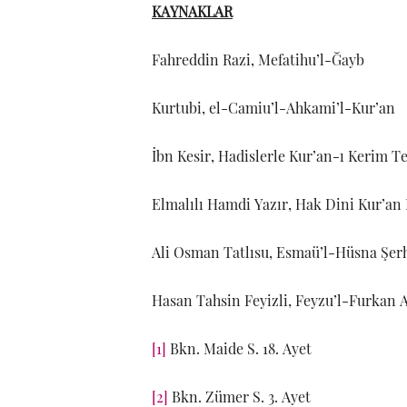
KAYNAKLAR
Fahreddin Razi, Mefatihu’l-Ğayb
Kurtubi, el-Camiu’l-Ahkami’l-Kur’an
İbn Kesir, Hadislerle Kur’an-ı Kerim Te
Elmalılı Hamdi Yazır, Hak Dini Kur’an 
Ali Osman Tatlısu, Esmaü’l-Hüsna Şerhi
Hasan Tahsin Feyizli, Feyzu’l-Furkan 
[1]
Bkn. Maide S. 18. Ayet
[2]
Bkn. Zümer S. 3. Ayet