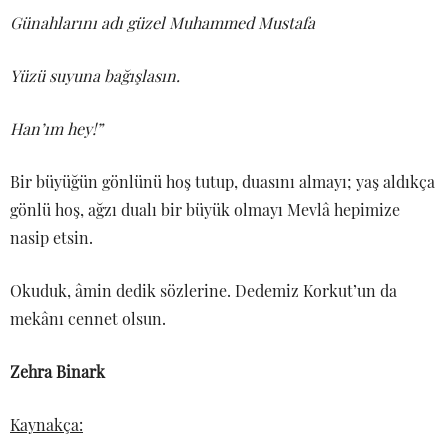
Günahlarını adı güzel Muhammed Mustafa
Yüzü suyuna bağışlasın.
Han’ım hey!”
Bir büyüğün gönlünü hoş tutup, duasını almayı; yaş aldıkça
gönlü hoş, ağzı dualı bir büyük olmayı Mevlâ hepimize
nasip etsin.
Okuduk, âmin dedik sözlerine. Dedemiz Korkut’un da
mekânı cennet olsun.
Zehra Binark
Kaynakça: