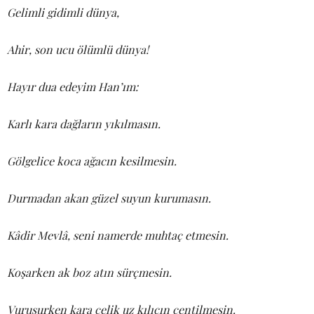
Gelimli gidimli dünya,
Ahir, son ucu ölümlü dünya!
Hayır dua edeyim Han’ım:
Karlı kara dağların yıkılmasın.
Gölgelice koca ağacın kesilmesin.
Durmadan akan güzel suyun kurumasın.
Kâdir Mevlâ, seni namerde muhtaç etmesin.
Koşarken ak boz atın sürçmesin.
Vuruşurken kara çelik uz kılıcın çentilmesin.