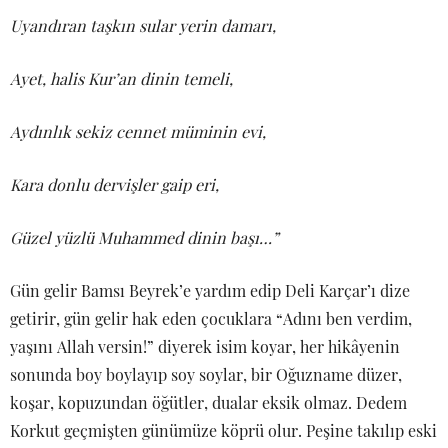
Uyandıran taşkın sular yerin damarı,
Ayet, halis Kur’an dinin temeli,
Aydınlık sekiz cennet müminin evi,
Kara donlu dervişler gaip eri,
Güzel yüzlü Muhammed dinin başı…”
Gün gelir Bamsı Beyrek’e yardım edip Deli Karçar’ı dize
getirir, gün gelir hak eden çocuklara “Adını ben verdim,
yaşını Allah versin!” diyerek isim koyar, her hikâyenin
sonunda boy boylayıp soy soylar, bir Oğuzname düzer,
koşar, kopuzundan öğütler, dualar eksik olmaz. Dedem
Korkut geçmişten günümüze köprü olur. Peşine takılıp eski