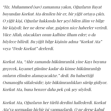
“Hz. Muhammed (sav) zamanına yakın, Oğuzların Bayat
boyundan Korkut Ata denilen bir er, bir yiğit ortaya çıktı.
O yiğit kişi, Oğuzlar hakkında her şeyi bilen âlim ve bilge
bir kişiydi; her ne derse olur, gaipten nice haberler verirdi.
Yüce Allah, olacakları onun kalbine ilham eder; o da
böylece bilirdi. Bu yiğit bilge kişinin adına “Korkut Ata”
veya “Dede Korkut” derlerdi.
Korkut Ata, “Ahir zamanda hükümranlık yine Kayı boyuna
geçecek, kıyamet gününe kadar da kimse hükümranlığı
onların elinden alamayacaktır.” dedi. Bu bahsettiği
Osmanoğlu sülalesidir; işte hükümranlıkları sürüp gidiyor.
Korkut Ata, buna benzer daha pek çok şey söyledi.
Korkut Ata, Oğuzların her türlü derdini hallederdi. Korkut
Ata’ya sormadan hiçbir işi yapmazlardı. O ne derse kabul