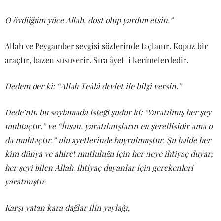
O övdüğüm yüce Allah, dost olup yardım etsin.”
Allah ve Peygamber sevgisi sözlerinde taçlanır. Kopuz bir
araçtır, bazen susuverir. Sıra âyet-i kerîmelerdedir.
Dedem der ki: “Allah Teâlâ devlet ile bilgi versin.”
Dede’nin bu soylamada isteği şudur ki: “Yaratılmış her şey
muhtaçtır.” ve “İnsan, yaratılmışların en şereflisidir ama o
da muhtaçtır.” ulu ayetlerinde buyrulmuştur. Şu halde her
kim dünya ve ahiret mutluluğu için her neye ihtiyaç duyar;
her şeyi bilen Allah, ihtiyaç duyanlar için gerekenleri
yaratmıştır.
Karşı yatan kara dağlar ilin yaylağı,