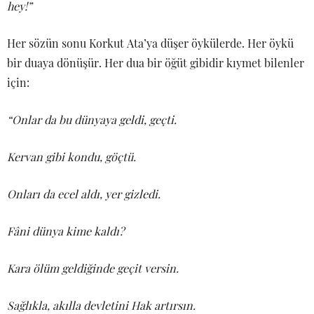
hey!”
Her sözün sonu Korkut Ata’ya düşer öykülerde. Her öykü
bir duaya dönüşür. Her dua bir öğüt gibidir kıymet bilenler
için:
“Onlar da bu dünyaya geldi, geçti.
Kervan gibi kondu, göçtü.
Onları da ecel aldı, yer gizledi.
Fâni dünya kime kaldı?
Kara ölüm geldiğinde geçit versin.
Sağlıkla, akılla devletini Hak artırsın.