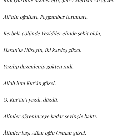
Kılıcıyla dine hizmet etti, Şah-ı Merdan Ali güzel.
Ali’nin oğulları, Peygamber torunları,
Kerbelâ çölünde Yezidiler elinde şehit oldu,
Hasan’la Hüseyin, iki kardeş güzel.
Yazılıp düzenlenip gökten indi,
Allah ilmi Kur’ân güzel.
O, Kur’ân’ı yazdı, düzdü.
Âlimler öğreninceye kadar sevinçle baktı.
Âlimler başı Affan oğlu Osman güzel.