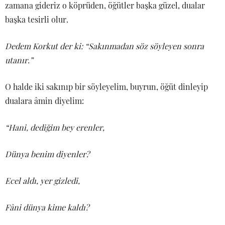
zamana gideriz o köprüden, öğütler başka güzel, dualar
başka tesirli olur.
Dedem Korkut der ki: “Sakınmadan söz söyleyen sonra
utanır.”
O halde iki sakınıp bir söyleyelim, buyrun, öğüt dinleyip
dualara âmin diyelim:
“Hani, dediğim bey erenler,
Dünya benim diyenler?
Ecel aldı, yer gizledi,
Fâni dünya kime kaldı?