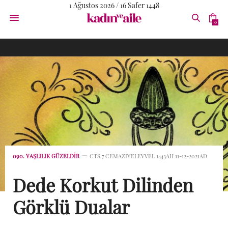
1 Ağustos 2026 / 16 Safer 1448
0
090. YAŞLILIK GÜZELDIR
CTS 7 CEMAZIYELEVVEL 1443AH 11-12-2021AD
Dede Korkut Dilinden
Görklü Dualar