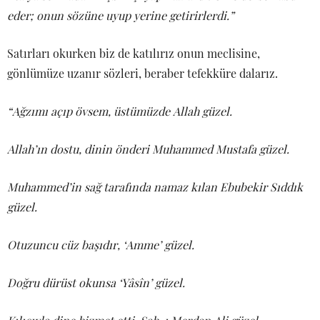
eder; onun sözüne uyup yerine getirirlerdi.”
Satırları okurken biz de katılırız onun meclisine,
gönlümüze uzanır sözleri, beraber tefekküre dalarız.
“Ağzımı açıp övsem, üstümüzde Allah güzel.
Allah’ın dostu, dinin önderi Muhammed Mustafa güzel.
Muhammed’in sağ tarafında namaz kılan Ebubekir Sıddık
güzel.
Otuzuncu cüz başıdır, ‘Amme’ güzel.
Doğru dürüst okunsa ‘Yâsîn’ güzel.