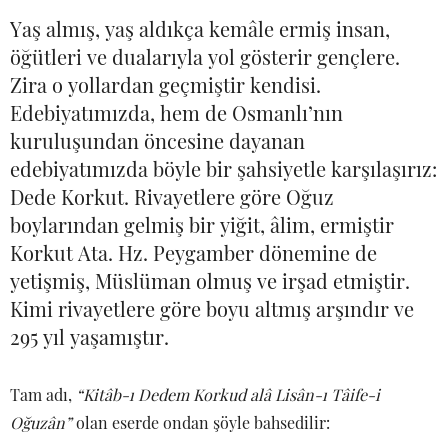
Yaş almış, yaş aldıkça kemâle ermiş insan,
öğütleri ve dualarıyla yol gösterir gençlere.
Zira o yollardan geçmiştir kendisi.
Edebiyatımızda, hem de Osmanlı’nın
kuruluşundan öncesine dayanan
edebiyatımızda böyle bir şahsiyetle karşılaşırız:
Dede Korkut. Rivayetlere göre Oğuz
boylarından gelmiş bir yiğit, âlim, ermiştir
Korkut Ata. Hz. Peygamber dönemine de
yetişmiş, Müslüman olmuş ve irşad etmiştir.
Kimi rivayetlere göre boyu altmış arşındır ve
295 yıl yaşamıştır.
Tam adı,
“Kitâb-ı Dedem Korkud alâ Lisân-ı Tâife-i
Oğuzân”
olan eserde ondan şöyle bahsedilir: