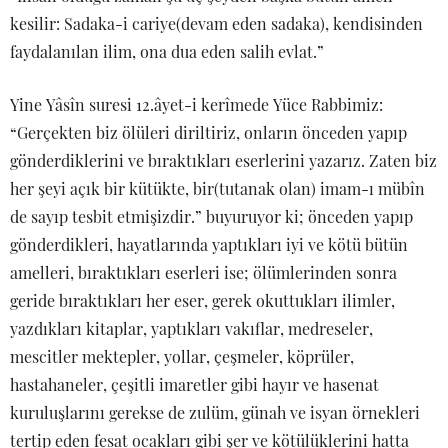
kesilir: Sadaka-i cariye(devam eden sadaka), kendisinden
faydalanılan ilim, ona dua eden salih evlat.”
Yine Yâsîn suresi 12.âyet-i kerîmede Yüce Rabbimiz:
“Gerçekten biz ölüleri diriltiriz, onların önceden yapıp
gönderdiklerini ve bıraktıkları eserlerini yazarız. Zaten biz
her şeyi açık bir kütükte, bir(tutanak olan) imam-ı mübîn
de sayıp tesbit etmişizdir.” buyuruyor ki; önceden yapıp
gönderdikleri, hayatlarında yaptıkları iyi ve kötü bütün
amelleri, bıraktıkları eserleri ise; ölümlerinden sonra
geride bıraktıkları her eser, gerek okuttukları ilimler,
yazdıkları kitaplar, yaptıkları vakıflar, medreseler,
mescitler mektepler, yollar, çeşmeler, köprüler,
hastahaneler, çeşitli imaretler gibi hayır ve hasenat
kuruluşlarını gerekse de zulüm, günah ve isyan örnekleri
tertip eden fesat ocakları gibi şer ve kötülüklerini hatta