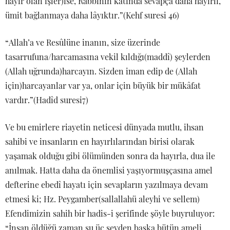
hayır olan işler)ise, Rabbinin katında sevapça daha hayırlı,
ümit bağlanmaya daha lâyıktır.”(Kehf suresi 46)
“Allah’a ve Resûlüne inanın, size üzerinde
tasarrufuna/harcamasına vekil kıldığı(maddî) şeylerden
(Allah uğrunda)harcayın. Sizden iman edip de (Allah
için)harcayanlar var ya, onlar için büyük bir mükâfat
vardır.”(Hadîd suresi7)
Ve bu emirlere riayetin neticesi dünyada mutlu, ihsan
sahibi ve insanların en hayırlılarından birisi olarak
yaşamak olduğu gibi ölümünden sonra da hayırla, dua ile
anılmak. Hatta daha da önemlisi yaşıyormuşçasına amel
defterine ebedî hayatı için sevapların yazılmaya devam
etmesi ki; Hz. Peygamber(sallallahü aleyhi ve sellem)
Efendimizin sahih bir hadis-i şerifinde şöyle buyruluyor:
“İnsan öldüğü zaman şu üç şeyden başka bütün ameli