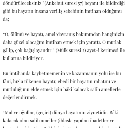
döndürüleceksiniz.”(Ankebut suresi 57) beyanı ile bildirdiği
gibi bu hayatın insana veriliş sebebinin imtihan olduğunu
da;
“O, ölümü ve hayatı, amel/davranış bakımından hanginizin
daha güzel olacağını imtihan etmek için yarattı. O mutlak
gâlip, çok bağışlayandır.” (Mülk suresi 2) ayet-i kerimesi ile
kullarına bildiriyor.
Bu imtihanda kaybetmemenin ve kazanmanın yolu ise bu
fâni, hızla tükenen hayatı; ebedî bir hayatın rahatını ve
mutluluğunu elde etmek için bâkî kalacak salih amellerle
değerlendirmek.
“Mal ve oğullar, (geçici) dünya hayatının ziynetidir. Bâkî
kalacak olan salih ameller (ihlasla yapılan ibadetler ve