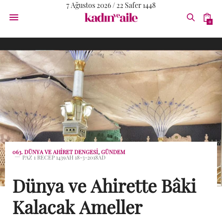
7 Ağustos 2026 / 22 Safer 1448
0
063. DÜNYA VE AHIRET DENGESI
,
GÜNDEM
PAZ 1 RECEP 1439AH 18-3-2018AD
Dünya ve Ahirette Bâki
Kalacak Ameller