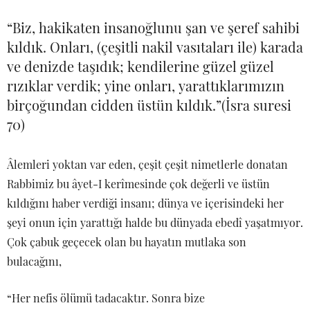
“Biz, hakikaten insanoğlunu şan ve şeref sahibi
kıldık. Onları, (çeşitli nakil vasıtaları ile) karada
ve denizde taşıdık; kendilerine güzel güzel
rızıklar verdik; yine onları, yarattıklarımızın
birçoğundan cidden üstün kıldık.”(İsra suresi
70)
Âlemleri yoktan var eden, çeşit çeşit nimetlerle donatan
Rabbimiz bu âyet-I kerîmesinde çok değerli ve üstün
kıldığını haber verdiği insanı; dünya ve içerisindeki her
şeyi onun için yarattığı halde bu dünyada ebedî yaşatmıyor.
Çok çabuk geçecek olan bu hayatın mutlaka son
bulacağını,
“Her nefis ölümü tadacaktır. Sonra bize