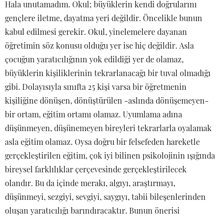
Hala unutamadım. Okul; büyüklerin kendi doğrularını
gençlere iletme, dayatma yeri değildir. Öncelikle bunun
kabul edilmesi gerekir. Okul, yinelemelere dayanan
öğretimin söz konusu olduğu yer ise hiç değildir. Asla
çocuğun yaratıcılığının yok edildiği yer de olamaz,
büyüklerin kişiliklerinin tekrarlanacağı bir tuval olmadığı
gibi. Dolayısıyla sınıfta 25 kişi varsa bir öğretmenin
kişiliğine dönüşen, dönüştürülen -aslında dönüşemeyen-
bir ortam, eğitim ortamı olamaz. Uyumlama adına
düşünmeyen, düşünemeyen bireyleri tekrarlarla oyalamak
asla eğitim olamaz. Oysa doğru bir felsefeden hareketle
gerçekleştirilen eğitim, çok iyi bilinen psikolojinin ışığında
bireysel farklılıklar çerçevesinde gerçekleştirilecek
olandır. Bu da içinde merakı, algıyı, araştırmayı,
düşünmeyi, sezgiyi, sevgiyi, saygıyı, tabii bileşenlerinden
oluşan yaratıcılığı barındıracaktır. Bunun önerisi