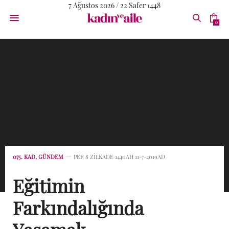
7 Ağustos 2026 / 22 Safer 1448
0
075. KAD
,
GÜNDEM
PER 8 ZILKADE 1440AH 11-7-2019AD
Eğitimin
Farkındalığında