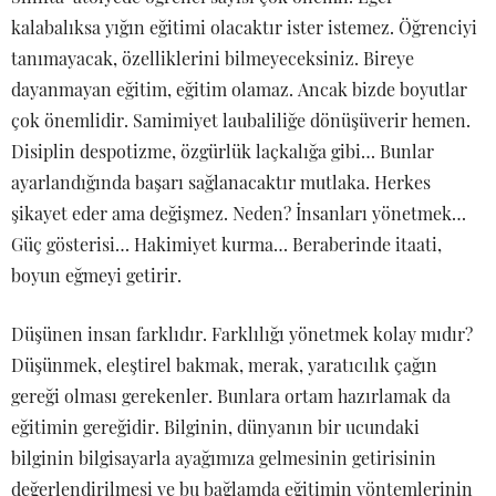
kalabalıksa yığın eğitimi olacaktır ister istemez. Öğrenciyi
tanımayacak, özelliklerini bilmeyeceksiniz. Bireye
dayanmayan eğitim, eğitim olamaz. Ancak bizde boyutlar
çok önemlidir. Samimiyet laubaliliğe dönüşüverir hemen.
Disiplin despotizme, özgürlük laçkalığa gibi… Bunlar
ayarlandığında başarı sağlanacaktır mutlaka. Herkes
şikayet eder ama değişmez. Neden? İnsanları yönetmek…
Güç gösterisi… Hakimiyet kurma… Beraberinde itaati,
boyun eğmeyi getirir.
Düşünen insan farklıdır. Farklılığı yönetmek kolay mıdır?
Düşünmek, eleştirel bakmak, merak, yaratıcılık çağın
gereği olması gerekenler. Bunlara ortam hazırlamak da
eğitimin gereğidir. Bilginin, dünyanın bir ucundaki
bilginin bilgisayarla ayağımıza gelmesinin getirisinin
değerlendirilmesi ve bu bağlamda eğitimin yöntemlerinin