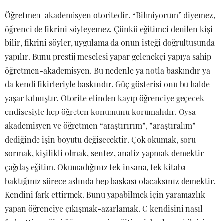
Öğretmen-akademisyen otoritedir. “Bilmiyorum” diyemez,
öğrenci de fikrini söyleyemez. Çünkü eğitimci denilen kişi
bilir, fikrini söyler, uygulama da onun isteği doğrultusunda
yapılır. Bunu prestij meselesi yapar gelenekçi yapıya sahip
öğretmen-akademisyen. Bu nedenle ya notla baskındır ya
da kendi fikirleriyle baskındır. Güç gösterisi onu bu halde
yaşar kılmıştır. Otorite elinden kayıp öğrenciye geçecek
endişesiyle hep öğreten konumunu korumalıdır. Oysa
akademisyen ve öğretmen “araştırırım”, ”araştıralım”
dediğinde işin boyutu değişecektir. Çok okumak, soru
sormak, kişilikli olmak, sentez, analiz yapmak demektir
çağdaş eğitim. Okumadığınız tek insana, tek kitaba
baktığınız sürece aslında hep başkası olacaksınız demektir.
Kendini fark ettirmek. Bunu yapabilmek için yaramazlık
yapan öğrenciye çıkışmak-azarlamak. O kendisini nasıl