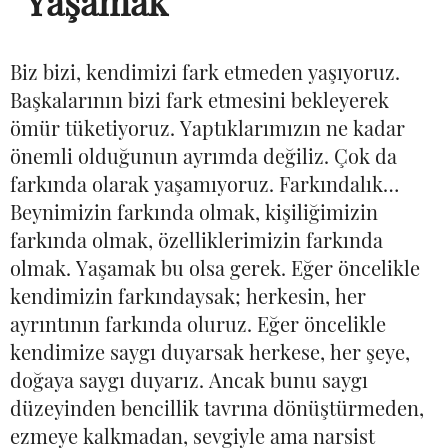
Yaşamak
Biz bizi, kendimizi fark etmeden yaşıyoruz.
Başkalarının bizi fark etmesini bekleyerek
ömür tüketiyoruz. Yaptıklarımızın ne kadar
önemli olduğunun ayrımda değiliz. Çok da
farkında olarak yaşamıyoruz. Farkındalık…
Beynimizin farkında olmak, kişiliğimizin
farkında olmak, özelliklerimizin farkında
olmak. Yaşamak bu olsa gerek. Eğer öncelikle
kendimizin farkındaysak; herkesin, her
ayrıntının farkında oluruz. Eğer öncelikle
kendimize saygı duyarsak herkese, her şeye,
doğaya saygı duyarız. Ancak bunu saygı
düzeyinden bencillik tavrına dönüştürmeden,
ezmeye kalkmadan, sevgiyle ama narsist