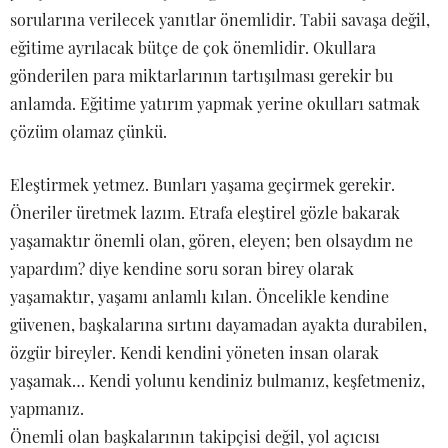
sorularına verilecek yanıtlar önemlidir. Tabii savaşa değil,
eğitime ayrılacak bütçe de çok önemlidir. Okullara
gönderilen para miktarlarının tartışılması gerekir bu
anlamda. Eğitime yatırım yapmak yerine okulları satmak
çözüm olamaz çünkü.
Eleştirmek yetmez. Bunları yaşama geçirmek gerekir.
Öneriler üretmek lazım. Etrafa eleştirel gözle bakarak
yaşamaktır önemli olan, gören, eleyen; ben olsaydım ne
yapardım? diye kendine soru soran birey olarak
yaşamaktır, yaşamı anlamlı kılan. Öncelikle kendine
güvenen, başkalarına sırtını dayamadan ayakta durabilen,
özgür bireyler. Kendi kendini yöneten insan olarak
yaşamak… Kendi yolunu kendiniz bulmanız, keşfetmeniz,
yapmanız.
Önemli olan başkalarının takipçisi değil, yol açıcısı