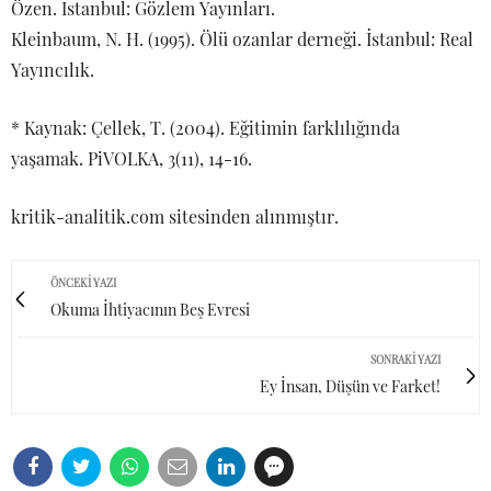
Özen. İstanbul: Gözlem Yayınları.
Kleinbaum, N. H. (1995). Ölü ozanlar derneği. İstanbul: Real
Yayıncılık.
* Kaynak: Çellek, T. (2004). Eğitimin farklılığında
yaşamak. PiVOLKA, 3(11), 14-16.
kritik-analitik.com sitesinden alınmıştır.
ÖNCEKI YAZI
Okuma İhtiyacının Beş Evresi
SONRAKI YAZI
Ey İnsan, Düşün ve Farket!