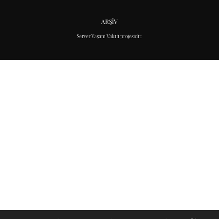
ARŞIV
Server Yaşam Vakıfı projesidir.