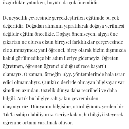
özgürlükte yatarken, boyutu da çok önemlidir.
Deneysellik çevresinde gerçekleştirilen eğitimde bu çok
değerlidir. Doğadan alınanın yıpratılarak doğaya verilmesi
değildir eğitim öncelikle. Doğayı önemseyen, algıyı öne
çıkartan ne olursa olsun bireysel farklılıklar çerçevesinde
ele alınmayınca; yani öğrenci, birey olarak bizim dışımızda
kabul görülmedikçe bir adım ileriye gidemeyiz. Öğreten
öğretmen, öğrenen öğrenci olduğu sürece başarılı
olamayız. O zaman, örneğin 16yy. yöntemlerinde hala ısrar
edici olmamalıyız. Çünkü o devirde olmayan bilgisayar var
şimdi en azından. Üstelik dünya daha tecrübeli ve daha
bilgili. Artık bu bilgiye salt yakın çevremizden
ulaşmıyoruz. Dünyanın bilgisine, oturduğumuz yerden bir
‘tık’la sahip olabiliyoruz. Geriye kalan, bu bilgiyi isteyerek
öğrenme ortamı yaratmak oluyor.