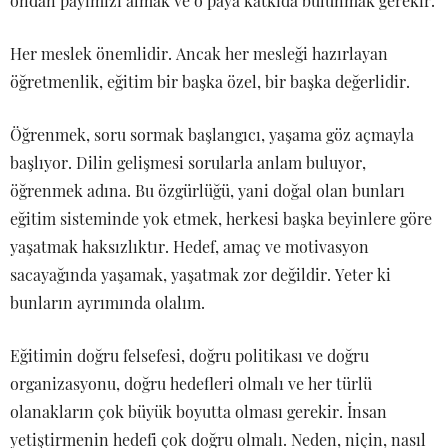
ondan payımızı almak ve o paya katkıda bulunmak gerekir.
Her meslek önemlidir. Ancak her mesleği hazırlayan
öğretmenlik, eğitim bir başka özel, bir başka değerlidir.
Öğrenmek, soru sormak başlangıcı, yaşama göz açmayla
başlıyor. Dilin gelişmesi sorularla anlam buluyor,
öğrenmek adına. Bu özgürlüğü, yani doğal olan bunları
eğitim sisteminde yok etmek, herkesi başka beyinlere göre
yaşatmak haksızlıktır. Hedef, amaç ve motivasyon
sacayağında yaşamak, yaşatmak zor değildir. Yeter ki
bunların ayrımında olalım.
Eğitimin doğru felsefesi, doğru politikası ve doğru
organizasyonu, doğru hedefleri olmalı ve her türlü
olanakların çok büyük boyutta olması gerekir. İnsan
yetiştirmenin hedefi çok doğru olmalı. Neden, niçin, nasıl