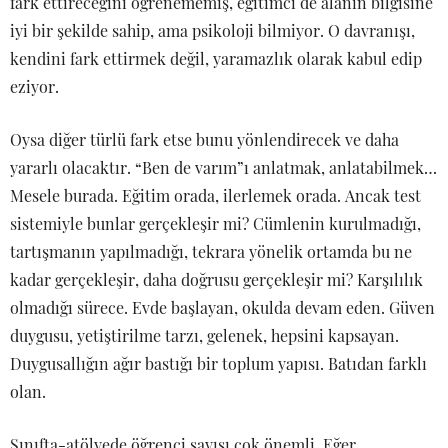
fark ettireceğini öğrenememiş, eğitimci de alanın bilgisine
iyi bir şekilde sahip, ama psikoloji bilmiyor. O davranışı,
kendini fark ettirmek değil, yaramazlık olarak kabul edip
eziyor.
Oysa diğer türlü fark etse bunu yönlendirecek ve daha
yararlı olacaktır. “Ben de varım”ı anlatmak, anlatabilmek…
Mesele burada. Eğitim orada, ilerlemek orada. Ancak test
sistemiyle bunlar gerçekleşir mi? Cümlenin kurulmadığı,
tartışmanın yapılmadığı, tekrara yönelik ortamda bu ne
kadar gerçekleşir, daha doğrusu gerçekleşir mi? Karşılılık
olmadığı sürece. Evde başlayan, okulda devam eden. Güven
duygusu, yetiştirilme tarzı, gelenek, hepsini kapsayan.
Duygusallığın ağır bastığı bir toplum yapısı. Batıdan farklı
olan.
Sınıfta-atölyede öğrenci sayısı çok önemli. Eğer