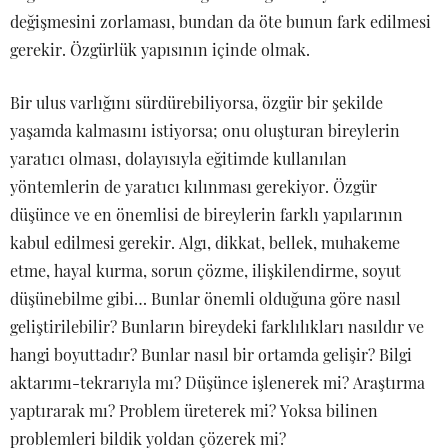
değişmesini zorlaması, bundan da öte bunun fark edilmesi
gerekir. Özgürlük yapısının içinde olmak.
Bir ulus varlığını sürdürebiliyorsa, özgür bir şekilde
yaşamda kalmasını istiyorsa; onu oluşturan bireylerin
yaratıcı olması, dolayısıyla eğitimde kullanılan
yöntemlerin de yaratıcı kılınması gerekiyor. Özgür
düşünce ve en önemlisi de bireylerin farklı yapılarının
kabul edilmesi gerekir. Algı, dikkat, bellek, muhakeme
etme, hayal kurma, sorun çözme, ilişkilendirme, soyut
düşünebilme gibi… Bunlar önemli olduğuna göre nasıl
geliştirilebilir? Bunların bireydeki farklılıkları nasıldır ve
hangi boyuttadır? Bunlar nasıl bir ortamda gelişir? Bilgi
aktarımı-tekrarıyla mı? Düşünce işlenerek mi? Araştırma
yaptırarak mı? Problem üreterek mi? Yoksa bilinen
problemleri bildik yoldan çözerek mi?