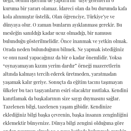
değil, benim işlerimi de yaptırırım” diye gelenlerin o
kuruma bir yararı olamaz. İdareci olan da bu durumda kafa
kola alınmıştır üstelik. Olan öğrenciye, Türkiye’ye ve
dünyaya olur. O zaman bunların ayıklanması gerekir. Bu
mesleğin sanıldığı kadar ucuz olmadığı, bir namusu
bulunduğu gösterilmelidir. Önce inanmak ve yetkin olmak.
Orada neden bulunduğunu bilmek. Ne yapmak istediğiniz
ve onu nasıl yapacağınız da bir o kadar önemlidir. Yoksa
“oynayamayan kızım yerim dardır” örneği mazeretlerin
altında kalmayı tercih ederek üretmeden, yaratmadan
yaşamak kalır geriye. Sonuçta da eğitim tacını taşımayan
ülkeler bu tacı taşıyanların esiri olacaktır mutlaka. Kendini
kanıtlamak da başkalarının size saygı duymasını sağlar.
Tazelenen bilgi, tazelenen yaşam gibidir. Kendinize
eklediğiniz bilgi başka çevrenin, başka insanın zenginliğini
eklemektir bünyenize. Dünya bilgi zengini olduğuna göre