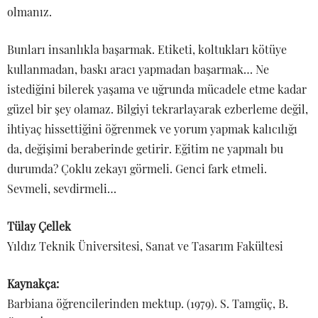
olmanız.
Bunları insanlıkla başarmak. Etiketi, koltukları kötüye
kullanmadan, baskı aracı yapmadan başarmak… Ne
istediğini bilerek yaşama ve uğrunda mücadele etme kadar
güzel bir şey olamaz. Bilgiyi tekrarlayarak ezberleme değil,
ihtiyaç hissettiğini öğrenmek ve yorum yapmak kalıcılığı
da, değişimi beraberinde getirir. Eğitim ne yapmalı bu
durumda? Çoklu zekayı görmeli. Genci fark etmeli.
Sevmeli, sevdirmeli…
Tülay Çellek
Yıldız Teknik Üniversitesi, Sanat ve Tasarım Fakültesi
Kaynakça:
Barbiana öğrencilerinden mektup. (1979). S. Tamgüç, B.