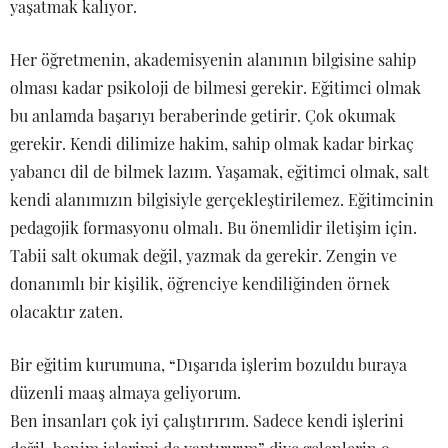
yaşatmak kalıyor.
Her öğretmenin, akademisyenin alanının bilgisine sahip
olması kadar psikoloji de bilmesi gerekir. Eğitimci olmak
bu anlamda başarıyı beraberinde getirir. Çok okumak
gerekir. Kendi dilimize hakim, sahip olmak kadar birkaç
yabancı dil de bilmek lazım. Yaşamak, eğitimci olmak, salt
kendi alanımızın bilgisiyle gerçekleştirilemez. Eğitimcinin
pedagojik formasyonu olmalı. Bu önemlidir iletişim için.
Tabii salt okumak değil, yazmak da gerekir. Zengin ve
donanımlı bir kişilik, öğrenciye kendiliğinden örnek
olacaktır zaten.
Bir eğitim kurumuna, “Dışarıda işlerim bozuldu buraya
düzenli maaş almaya geliyorum.
Ben insanları çok iyi çalıştırırım. Sadece kendi işlerini