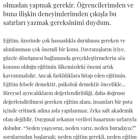
olmadan yapmak gerekir. Öğrencilerimden ve
buna ilişkin deneyimlerimden çıkışla bu
satırları yazmak gereksinimi duydum.
Eğitim, üzerinde çok hassaslıkla durulması gereken ve
alımlanması çok önemli bir konu. Davranışların iyiye,
güzele dönüşmesi bağlamında gerçekleştirmelerin söz
konusu olduğu eğitimin ülkemizdeki önemi artık
kavranmalıdır. Ancak farklılıklara hitap eden eğitimin.
Eğitim felsefe demektir, psikoloji demektir öncelikle…
Bireysel ayrıcalıkların değerlendirildiği, daha doğrusu
değerlendirilmesi gereken eğitim alanı, insanları bir pota
içinde eritmek adına asla yapılanmaz. Zeka salt akademik
olan değildir. Duygusal zekanın verileri başarının sırlarıyla
doludur. “Neden yaşıyoruz, neden varız, neden buradayız?”
sorularından başlarsak; neden eğitim gerekli, neden eğitim