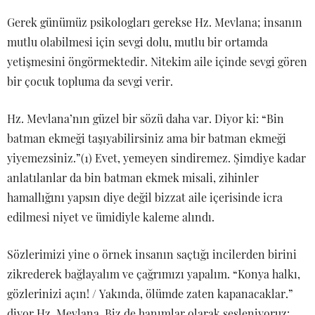
Gerek günümüz psikologları gerekse Hz. Mevlana; insanın
mutlu olabilmesi için sevgi dolu, mutlu bir ortamda
yetişmesini öngörmektedir. Nitekim aile içinde sevgi gören
bir çocuk topluma da sevgi verir.
Hz. Mevlana’nın güzel bir sözü daha var. Diyor ki: “Bin
batman ekmeği taşıyabilirsiniz ama bir batman ekmeği
yiyemezsiniz.”(1) Evet, yemeyen sindiremez. Şimdiye kadar
anlatılanlar da bin batman ekmek misali, zihinler
hamallığını yapsın diye değil bizzat aile içerisinde icra
edilmesi niyet ve ümidiyle kaleme alındı.
Sözlerimizi yine o örnek insanın saçtığı incilerden birini
zikrederek bağlayalım ve çağrımızı yapalım. “Konya halkı,
gözlerinizi açın! / Yakında, ölümde zaten kapanacaklar.”
diyor Hz. Mevlana. Biz de hanımlar olarak sesleniyoruz: