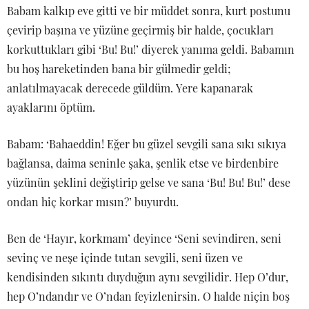
Babam kalkıp eve gitti ve bir müddet sonra, kurt postunu
çevirip başına ve yüzüne geçirmiş bir halde, çocukları
korkuttukları gibi ‘Bu! Bu!’ diyerek yanıma geldi. Babamın
bu hoş hareketinden bana bir gülmedir geldi;
anlatılmayacak derecede güldüm. Yere kapanarak
ayaklarını öptüm.
Babam: ‘Bahaeddin! Eğer bu güzel sevgili sana sıkı sıkıya
bağlansa, daima seninle şaka, şenlik etse ve birdenbire
yüzünün şeklini değiştirip gelse ve sana ‘Bu! Bu! Bu!’ dese
ondan hiç korkar mısın?’ buyurdu.
Ben de ‘Hayır, korkmam’ deyince ‘Seni sevindiren, seni
sevinç ve neşe içinde tutan sevgili, seni üzen ve
kendisinden sıkıntı duyduğun aynı sevgilidir. Hep O’dur,
hep O’ndandır ve O’ndan feyizlenirsin. O halde niçin boş