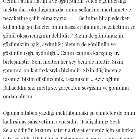
Gelini Fatma Hatun’a ve oğlu Sultan Veled’e gönderdiği
mektupları okuduğumuzda, onun şefkatine, merhamet ve
nezaketine şahit olmaktayız. Gelinine hitap ederken
kullandığı şu ifadeler onun hassas ruhunun, nezaketinin ve
gönül okşayıcılığının delilidir: “Bizim de gönlümüzün,
gözümüzün ışığı, aydınlığı; âlemin de gönlünün ve
gözünün ışığı, aydınlığı… Canın canıma karışmıştır,
birleşmiştir. Seni inciten her şey beni de incitir. Sizin
gamınız, on kat fazlasıyla bizimdir. Sizin düşünceniz,
tasanız; bizim düşüncemiz, tasamızdır… Aziz oğlum
Bahaeddin sizi incitirse, gerçekten sevgisini ve gönlümü
ondan alırım.”
Oğluna hitaben yazdığı mektubundaki şu cümleler de onun
kadirşinas şahsiyetinin aynasıdır: “Padişahımız Şeyh
Selahaddin’in kızının hatırına riayet etmeniz için şu birkaç
satır yazıldı. Allah için şu babanızın yüzünü, kendi yüzünü,