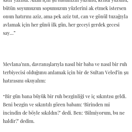
bütün soyumuzun sopumuzun yüzlerini ak etmek istersen
onun hatırını aziz, ama pek aziz tut, can ve gönül tuzağıyla
avlamak için her günü ilk gün, her geceyi gerdek gecesi
say…”
Mevlana’nın, davranışlarıyla nasıl bir baba ve nasıl bir ruh
terbiyecisi olduğunu anlamak için bir de Sultan Veled’in şu
hatırasını okuyalım:
“Bir gün bana büyük bir ruh bezginliği ve iç sıkıntısı geldi.
Beni bezgin ve sıkıntılı gören babam: ‘Birinden mi
incindin de böyle sıkıldın?’ dedi. Ben: ‘Bilmiyorum, bu ne
haldir?’ dedim.