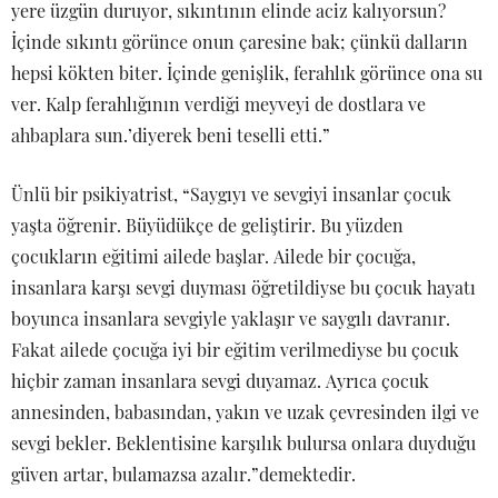
yere üzgün duruyor, sıkıntının elinde aciz kalıyorsun?
İçinde sıkıntı görünce onun çaresine bak; çünkü dalların
hepsi kökten biter. İçinde genişlik, ferahlık görünce ona su
ver. Kalp ferahlığının verdiği meyveyi de dostlara ve
ahbaplara sun.’diyerek beni teselli etti.”
Ünlü bir psikiyatrist, “Saygıyı ve sevgiyi insanlar çocuk
yaşta öğrenir. Büyüdükçe de geliştirir. Bu yüzden
çocukların eğitimi ailede başlar. Ailede bir çocuğa,
insanlara karşı sevgi duyması öğretildiyse bu çocuk hayatı
boyunca insanlara sevgiyle yaklaşır ve saygılı davranır.
Fakat ailede çocuğa iyi bir eğitim verilmediyse bu çocuk
hiçbir zaman insanlara sevgi duyamaz. Ayrıca çocuk
annesinden, babasından, yakın ve uzak çevresinden ilgi ve
sevgi bekler. Beklentisine karşılık bulursa onlara duyduğu
güven artar, bulamazsa azalır.”demektedir.