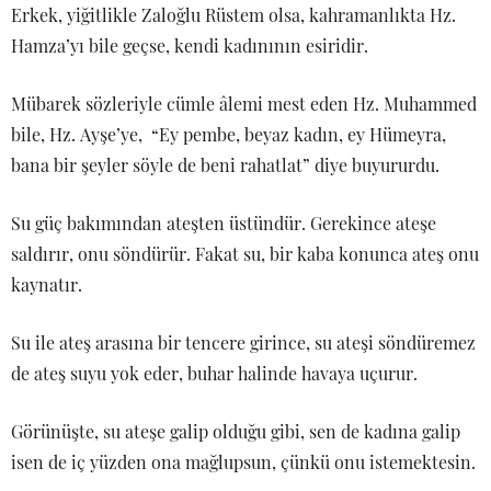
Erkek, yiğitlikle Zaloğlu Rüstem olsa, kahramanlıkta Hz.
Hamza’yı bile geçse, kendi kadınının esiridir.
Mübarek sözleriyle cümle âlemi mest eden Hz. Muhammed
bile, Hz. Ayşe’ye, “Ey pembe, beyaz kadın, ey Hümeyra,
bana bir şeyler söyle de beni rahatlat” diye buyururdu.
Su güç bakımından ateşten üstündür. Gerekince ateşe
saldırır, onu söndürür. Fakat su, bir kaba konunca ateş onu
kaynatır.
Su ile ateş arasına bir tencere girince, su ateşi söndüremez
de ateş suyu yok eder, buhar halinde havaya uçurur.
Görünüşte, su ateşe galip olduğu gibi, sen de kadına galip
isen de iç yüzden ona mağlupsun, çünkü onu istemektesin.