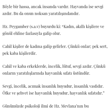
Böyle bir hassa, ancak insanda vardır. Hayvanda ise sevgi
azdır. Bu da onun noksan yaratılışındandır.
Hz. Peygamber (s.a.v) buyurdu ki: “Kadın, akıllı kişilere ve
gönül ehline fazlasıyla galip olur.
Cahil kişiler de kadına galip gelirler. Çünkü onlar; pek sert,
pek kaba kişilerdir.
Cahil ve kaba erkeklerde, incelik, lütuf, sevgi azdır. Çünkü
onların yaratılışlarında hayvanlık sıfatı üstündür.
Sevgi, incelik, acımak insanlık huyudur, insanlık vasfıdır.
Öfke ve şehvet ise hayvanlık huyudur, hayvanlık sıfatıdır.”
Günümüzde psikoloji ilmi de Hz. Mevlana’nın bu