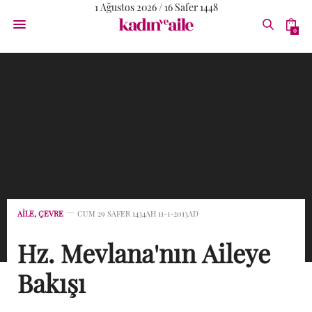
1 Ağustos 2026 / 16 Safer 1448
0
AİLE
,
ÇEVRE
CUM 29 SAFER 1434AH 11-1-2013AD
Hz. Mevlana'nın Aileye
Bakışı