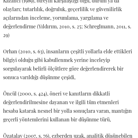
Kazancı (1989), bireyin karşılaştığı olgu, durum ya da
olayları; tutarlılık, doğruluk, geçerlilik ve güvenilirlik
açılarından inceleme, yorumlama, yargılama ve
değerlendirme (Yıldırım, 2010, s. 25; Schreglmann, 2011, s.
29)
Orhan (2010, s. 63), insanların çeşitli yollarla elde ettikleri
bilgiyi olduğu gibi kabullenmek yerine inceleyip
sorgulayarak belirli ölçütlere göre değerlendirerek bir
sonuca varıldığı düşünme çeşidi,
Öncül (2000, s. 424), öneri ve kanıtların dikkatli
değerlendirilmesine dayanan ve ilgili tüm etmenleri
hesaba katarak nesnel bir yolla sonuçlara varan, mantığın
geçerli yöntemlerini kullanan bir düşünme türü,
Özatalay (2007, s. 76), ezberden uzak, analitik düşünebilen