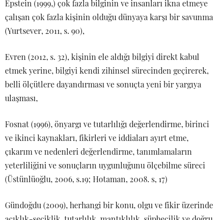
Epstein (1999,) çok fazla bilginin ve insanları ikna etmeye
çalışan çok fazla kişinin olduğu dünyaya karşı bir savunma
(Yurtsever, 2011, s. 90),
Evren (2012, s. 32), kişinin ele aldığı bilgiyi direkt kabul
etmek yerine, bilgiyi kendi zihinsel sürecinden geçirerek,
belli ölçütlere dayandırması ve sonuçta yeni bir yargıya
ulaşması,
Fosnat (1996), önyargı ve tutarlılığı değerlendirme, birinci
ve ikinci kaynakları, fikirleri ve iddiaları ayırt etme,
çıkarım ve nedenleri değerlendirme, tanımlamaların
yeterliliğini ve sonuçların uygunluğunu ölçebilme süreci
(Üstünlüoğlu, 2006, s.19; Hotaman, 2008. s, 17)
Gündoğdu (2009), herhangi bir konu, olgu ve fikir üzerinde
açıklık-seçiklik, tutarlılık, mantıklılık, şüphecilik ve doğru