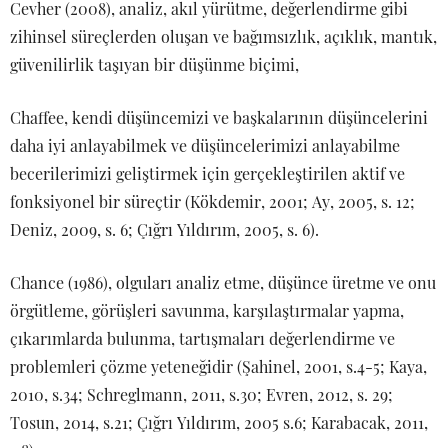
Cevher (2008), analiz, akıl yürütme, değerlendirme gibi
zihinsel süreçlerden oluşan ve bağımsızlık, açıklık, mantık,
güvenilirlik taşıyan bir düşünme biçimi,
Chaffee, kendi düşüncemizi ve başkalarının düşüncelerini
daha iyi anlayabilmek ve düşüncelerimizi anlayabilme
becerilerimizi geliştirmek için gerçekleştirilen aktif ve
fonksiyonel bir süreçtir (Kökdemir, 2001; Ay, 2005, s. 12;
Deniz, 2009, s. 6; Çığrı Yıldırım, 2005, s. 6).
Chance (1986), olguları analiz etme, düşünce üretme ve onu
örgütleme, görüşleri savunma, karşılaştırmalar yapma,
çıkarımlarda bulunma, tartışmaları değerlendirme ve
problemleri çözme yeteneğidir (Şahinel, 2001, s.4-5; Kaya,
2010, s.34; Schreglmann, 2011, s.30; Evren, 2012, s. 29;
Tosun, 2014, s.21; Çığrı Yıldırım, 2005 s.6; Karabacak, 2011,