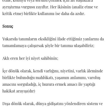
etme, konuyu veya sorunu çözmek için alt başlıklara
ayrıştırma vurgusu zayıftır. Her ikisinin (analiz etme ve
kritik etme) birlikte kullanımı ise daha da azdır.
Sonuç
Yukarıda tanımların eksikliğini ifade ettiğimiz yanlarını da
tamamlamaya çalışırsak şöyle bir tanıma ulaşabiliriz;
Aklı eren her iyi niyet sahibinin;
İçe dönük olarak, kendi varlığını, niyetini, varlık âleminde
birlikte bulunduğu mahlûkatı, yaşamın anlamını, varoluş
amacını sorguladığı, iç huzura ermek amacı ile yaptığı
hakikat arayışı(dır)
Dışa dönük olarak, dünya gidişatını yönlendiren sistem ve