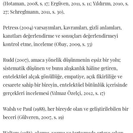
(Hotaman, 2008, s. 17; Ergüven, 2011, s. 11; Yıldırım, 2010, s.
27; Schreglmann, 2011, s. 30),
Petress (2004) varsayımları, kavramları, gizli anlamları,
kanıtları değerlendirme ve sonuçları değerlendirmeyi
kontrol etme, inceleme (Obay, 2009, s. 33)
Rudd (2007), amaca yönelik düşünmenin eşsiz bir yolu;
sistematik düşünen ve bunu alışkanlık hâline getiren,
entelektüel alçak gönüllüğe, empatiye, açık fikirliliğe ve
cesarete sahip bir bireyin, entelektüel bütünlük içerisinde
gerçekleri incelemesi (Yılmaz Özelçi, 2012, s. 17)
Walsh ve Paul (1988), her bireyde olan ve geliştirilebilen bir
beceri (Gülveren, 2007, s. 19)
Walters (1986), okuma, yazma ve tartışmada ortaya çıkan