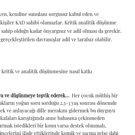
yen, kendine sunulanı sorgusuz kabul eden ve
 kişiler KAD sahibi olamazlar. Kritik analitik düşünme
 sahip olduğu kadar önyargısız ve adil olması da gerekir.
rçekleştirilen davranışlar adil ve tarafsız olabilir.
 kritik ve analitik düşünmesine nasıl katkı
ya ve düşünmeye teşvik ederek…
Her çocuk müthiş bir
ukların yoğun soru sorduğu 2,5-3 yaş sonrası dönemde
ek ve anlayacağı dille merakını gidermek bu duyguyu
 kafaları karıştığında anne babasına çekinmeden
tırmak istedikleri bir konu varsa destek olunmalı,
şüncelerini ifade ettiklerinde komik ve saçma gelse dahi