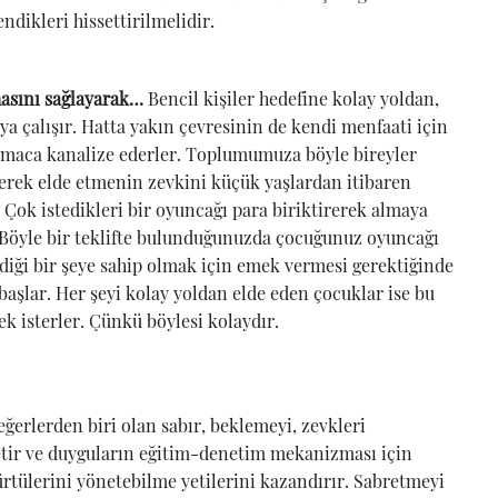
ndikleri hissettirilmelidir.
masını sağlayarak…
Bencil kişiler hedefine kolay yoldan,
çalışır. Hatta yakın çevresinin de kendi menfaati için
 amaca kanalize ederler. Toplumumuza böyle bireyler
derek elde etmenin zevkini küçük yaşlardan itibaren
 Çok istedikleri bir oyuncağı para biriktirerek almaya
 Böyle bir teklifte bulunduğunuzda çocuğunuz oyuncağı
diği bir şeye sahip olmak için emek vermesi gerektiğinde
başlar. Her şeyi kolay yoldan elde eden çocuklar ise bu
 isterler. Çünkü böylesi kolaydır.
ğerlerden biri olan sabır, beklemeyi, zevkleri
retir ve duyguların eğitim-denetim mekanizması için
rtülerini yönetebilme yetilerini kazandırır. Sabretmeyi