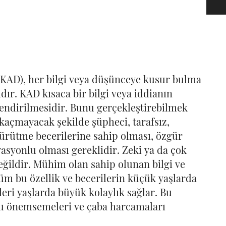
(KAD), her bilgi veya düşünceye kusur bulma
ıdır. KAD kısaca bir bilgi veya iddianın
rlendirilmesidir. Bunu gerçekleştirebilmek
ya kaçmayacak şekilde şüpheci, tarafsız,
ürütme becerilerine sahip olması, özgür
syonlu olması gereklidir. Zeki ya da çok
değildir. Mühim olan sahip olunan bilgi ve
Tüm bu özellik ve becerilerin küçük yaşlarda
leri yaşlarda büyük kolaylık sağlar. Bu
u önemsemeleri ve çaba harcamaları