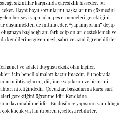
acağı sıkıntılar karşısında çaresizlik hisseder, bu
ar çeker. Hayat boyu sorunlarını başkalarının çözmesini
 gelen her şeyi yapmadan pes etmemeleri gerektiğini
klar düşünmekten de imtina eder, “yapamıyorum” deyip
 oluşmaya başladığı anı fark edip onları desteklemek ve
la kendilerine güvenmeyi, sabrı ve azmi öğrenebilirler.
rhamet ve adalet duygusu eksik olan kişiler,
leri için bencil olmaları kaçınılmazdır. Bu noktada
nların ihtiyaçlarını, düşünce yapılarını ve hislerini
htarı niteliğindedir. Çocuklar, başkalarına karşı sarf
leri gerektiğini öğrenmelidir. Kendisine
arına davranabilmelidir. Bu düşünce yapısının var olduğu
 çok küçük yaştan itibaren içselleştirebilirler.