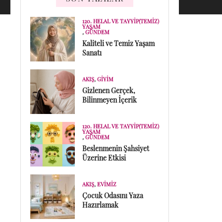
120. HELAL VE TAYYIP(TEMIZ)
YAŞAM
,
GÜNDEM
Kaliteli ve Temiz Yaşam
Sanatı
AKIŞ
,
GIYIM
Gizlenen Gerçek,
Bilinmeyen İçerik
120. HELAL VE TAYYIP(TEMIZ)
YAŞAM
,
GÜNDEM
Beslenmenin Şahsiyet
Üzerine Etkisi
AKIŞ
,
EVIMIZ
Çocuk Odasını Yaza
Hazırlamak