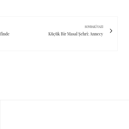
SONRAKI YAZI
ifinde
Küçük Bir Masal Şehri: Annecy