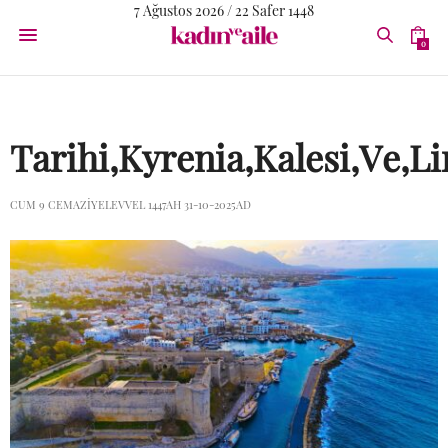
7 Ağustos 2026 / 22 Safer 1448
0
Tarihi,Kyrenia,Kalesi,Ve,
CUM 9 CEMAZIYELEVVEL 1447AH 31-10-2025AD