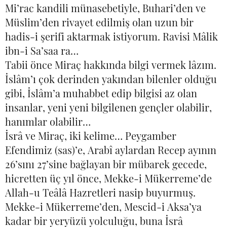
Mi’rac kandili münasebetiyle, Buhari’den ve
Müslim’den rivayet edilmiş olan uzun bir
hadis-i şerifi aktarmak istiyorum. Ravisi Mâlik
ibn-i Sa’saa ra…
Tabii önce Miraç hakkında bilgi vermek lâzım.
İslâm’ı çok derinden yakından bilenler olduğu
gibi, İslâm’a muhabbet edip bilgisi az olan
insanlar, yeni yeni bilgilenen gençler olabilir,
hanımlar olabilir…
İsrâ ve Miraç, iki kelime… Peygamber
Efendimiz (sas)’e, Arabî aylardan Recep ayının
26’sını 27’sine bağlayan bir mübarek gecede,
hicretten üç yıl önce, Mekke-i Mükerreme’de
Allah-u Teâlâ Hazretleri nasip buyurmuş.
Mekke-i Mükerreme’den, Mescid-i Aksa’ya
kadar bir yeryüzü yolculuğu, buna İsrâ