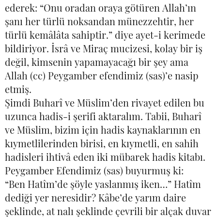
ederek: “Onu oradan oraya götüren Allah’ın
şanı her türlü noksandan münezzehtir, her
türlü kemâlâta sahiptir.” diye ayet-i kerimede
bildiriyor. İsrâ ve Miraç mucizesi, kolay bir iş
değil, kimsenin yapamayacağı bir şey ama
Allah (cc) Peygamber efendimiz (sas)’e nasip
etmiş.
Şimdi Buharî ve Müslim’den rivayet edilen bu
uzunca hadis-i şerifi aktaralım. Tabii, Buharî
ve Müslim, bizim için hadis kaynaklarının en
kıymetlilerinden birisi, en kıymetli, en sahih
hadisleri ihtivâ eden iki mübarek hadis kitabı.
Peygamber Efendimiz (sas) buyurmuş ki:
“Ben Hatîm’de şöyle yaslanmış iken…” Hatîm
dediği yer neresidir? Kâbe’de yarım daire
şeklinde, at nalı şeklinde çevrili bir alçak duvar