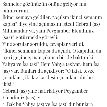
Sahneler gözünüzün önüne geliyor mu
bilmiyorum…
İkinci semaya geldiler. “Açılsın ikinci semanın
kapısı” diye yine açılmasını istedi Cebrail (as)
Mihmandar ya, yani Peygamber Efendimiz
(sas)’i götürmekle görevli.
Yine sorular soruldu, cevaplar verildi.
“İkinci semanın kapısı da açıldı. O kapıdan da
içeri geçince, üste çıkınca bir de baktım ki,
Yahya ve İsa (as)” Hem Yahya (as)var, hem İsa
(as) var. Bunları da açıklıyor: “O ikisi, teyze
çocukları, iki kız kardeşin çocuklarıdır bu
ikisi.”
Cebrail (as) yine hatırlatıyor Peygamber
Efendimiz (sas)’e:
“–Bak bu Yahya (as) ve İsa (as)’ dır bunlara