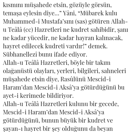
kısmını müşahede etsin, gözüyle görsün,
temaşa eylesin diye…” Yâni, “Mübarek kulu
Muhammed-i Mustafa’sını (sas) götüren Allah-
u Teâlâ (cc) Hazretleri ne kudret sahibidir, şanı
ne kadar yücedir, ne kadar hayran kalınacak,
hayret edilecek kudreti vardır!” demek.
Sübhanellezî bunu ifade ediyor.
Allah-u Teâlâ Hazretleri, böyle bir takım
olağanüstü olayları, yerleri, bilgileri, sahneleri
müşahede etsin diye, Rasûlünü Mescid-i
Haram’dan Mescid-i Aksâ’ya götürdüğünü bu
ayet-i kerimede bildiriyor.
Allah-u Teâlâ Hazretleri kulunu bir gecede,
Mescid-i Haram’dan Mescid-i Aksâ’ya
götürdüğünü, bunun büyük bir kudret ve
şayan-ı hayret bir şey olduğunu da beyan