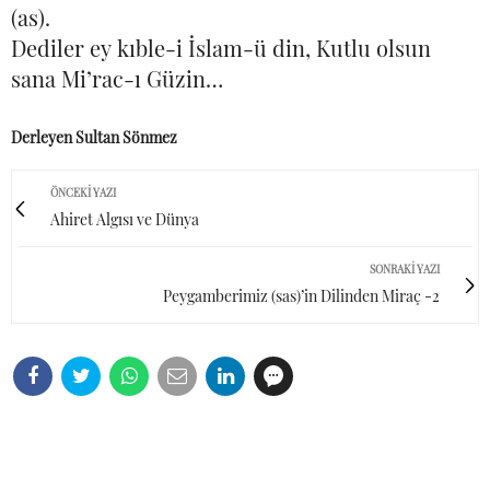
(as).
Dediler ey kıble-i İslam-ü din, Kutlu olsun
sana Mi’rac-ı Güzin…
Derleyen Sultan Sönmez
ÖNCEKI YAZI
Ahiret Algısı ve Dünya
SONRAKI YAZI
Peygamberimiz (sas)’in Dilinden Miraç -2