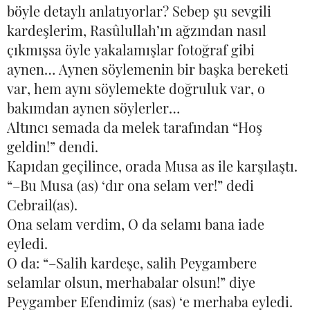
böyle detaylı anlatıyorlar? Sebep şu sevgili
kardeşlerim, Rasûlullah’ın ağzından nasıl
çıkmışsa öyle yakalamışlar fotoğraf gibi
aynen… Aynen söylemenin bir başka bereketi
var, hem aynı söylemekte doğruluk var, o
bakımdan aynen söylerler…
Altıncı semada da melek tarafından “Hoş
geldin!” dendi.
Kapıdan geçilince, orada Musa as ile karşılaştı.
“–Bu Musa (as) ‘dır ona selam ver!” dedi
Cebrail(as).
Ona selam verdim, O da selamı bana iade
eyledi.
O da: “–Salih kardeşe, salih Peygambere
selamlar olsun, merhabalar olsun!” diye
Peygamber Efendimiz (sas) ‘e merhaba eyledi.