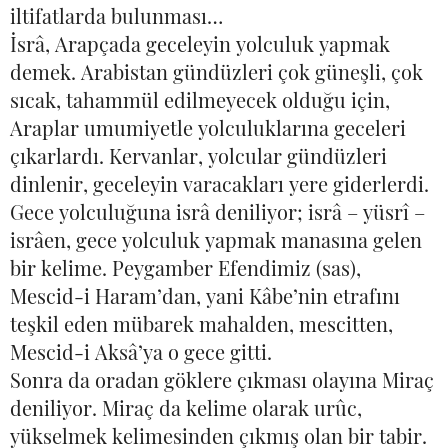
iltifatlarda bulunması…
İsrâ, Arapçada geceleyin yolculuk yapmak
demek. Arabistan gündüzleri çok güneşli, çok
sıcak, tahammül edilmeyecek olduğu için,
Araplar umumiyetle yolculuklarına geceleri
çıkarlardı. Kervanlar, yolcular gündüzleri
dinlenir, geceleyin varacakları yere giderlerdi.
Gece yolculuğuna isrâ deniliyor; isrâ – yüsrî –
isrâen, gece yolculuk yapmak manasına gelen
bir kelime. Peygamber Efendimiz (sas),
Mescid-i Haram’dan, yani Kâbe’nin etrafını
teşkil eden mübarek mahalden, mescitten,
Mescid-i Aksâ’ya o gece gitti.
Sonra da oradan göklere çıkması olayına Miraç
deniliyor. Miraç da kelime olarak urûc,
yükselmek kelimesinden çıkmış olan bir tabir.