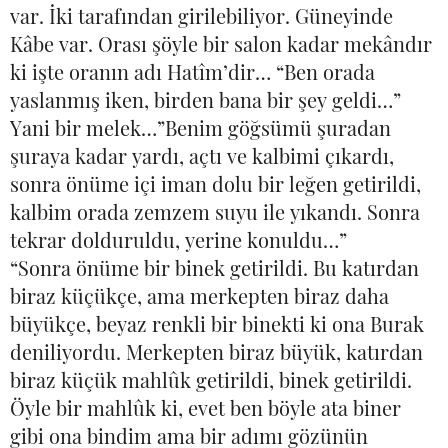
var. İki tarafından girilebiliyor. Güneyinde
Kâbe var. Orası şöyle bir salon kadar mekândır
ki işte oranın adı Hatîm’dir… “Ben orada
yaslanmış iken, birden bana bir şey geldi…”
Yani bir melek…”Benim göğsümü şuradan
şuraya kadar yardı, açtı ve kalbimi çıkardı,
sonra önüme içi iman dolu bir leğen getirildi,
kalbim orada zemzem suyu ile yıkandı. Sonra
tekrar dolduruldu, yerine konuldu…”
“Sonra önüme bir binek getirildi. Bu katırdan
biraz küçükçe, ama merkepten biraz daha
büyükçe, beyaz renkli bir binekti ki ona Burak
deniliyordu. Merkepten biraz büyük, katırdan
biraz küçük mahlûk getirildi, binek getirildi.
Öyle bir mahlûk ki, evet ben böyle ata biner
gibi ona bindim ama bir adımı gözünün