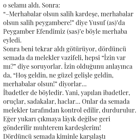
o selamı aldı. Sonra:
“–Merhabalar olsun salih kardeşe, merhabalar
olsun salih peygambere!” diye Yusuf (as)’da
Peygamber Efendimiz (sas)’e böyle merhaba
eyledi.
Sonra beni tekrar aldı götürüyor, dördüncü
semada da melekler vazifeli, hepsi “İzin var
mı?” diye soruyorlar. İzin olduğunu anlayınca
da, “Hoş geldin, ne güzel gelişle geldin,
merhabalar olsun!” diyorlar…
İbadetler de böyledir. Yani, yapılan ibadetler,
oruçlar, sadakalar, haclar… Onlar da semada
melekler tarafından kontrol edilir, durdurulur.
Eğer yukarı çıkmaya lâyık değilse geri
gönderilir muhterem kardeşlerim!
Dördüncü semada kiminle karşılaştı