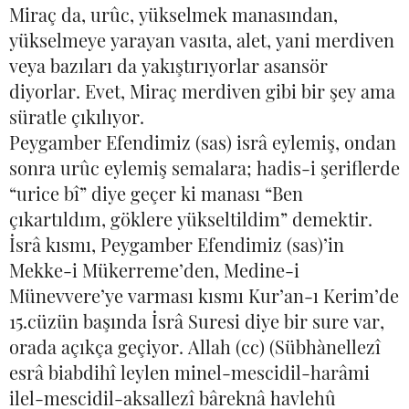
Miraç da, urûc, yükselmek manasından,
yükselmeye yarayan vasıta, alet, yani merdiven
veya bazıları da yakıştırıyorlar asansör
diyorlar. Evet, Miraç merdiven gibi bir şey ama
süratle çıkılıyor.
Peygamber Efendimiz (sas) isrâ eylemiş, ondan
sonra urûc eylemiş semalara; hadis-i şeriflerde
“urice bî” diye geçer ki manası “Ben
çıkartıldım, göklere yükseltildim” demektir.
İsrâ kısmı, Peygamber Efendimiz (sas)’in
Mekke-i Mükerreme’den, Medine-i
Münevvere’ye varması kısmı Kur’an-ı Kerim’de
15.cüzün başında İsrâ Suresi diye bir sure var,
orada açıkça geçiyor. Allah (cc) (Sübhànellezî
esrâ biabdihî leylen minel-mescidil-harâmi
ilel-mescidil-aksallezî bâreknâ havlehû