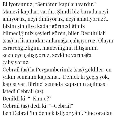
Biliyorsunuz; “Semanın kapıları vardır.”
Manevî kapıları vardır. Şimdi biz burada neyi
anlıyoruz, neyi dinliyoruz, neyi anlatıyoruz?..
Bizim şimdiye kadar görmediğimiz
bilmediğimiz şeyleri gören, bilen Resulullah
(sas)’ın lisanından anlamağa çalışıyoruz. Olayın
esrarengizliğini, maneviliğini, ihtişamını
sezmeye çalışıyoruz, zevkine varmağa
çalışıyoruz.
Cebrail (as)’la Peygamberimiz (sas) geldiler, en
yakın semanın kapısına… Demek ki geçiş yok,
kapısı var. Birinci semada kapısının açılması
istedi Cebrail (as).
Denildi ki: “–Kim o?”
Cebrail (as) dedi ki: “–Cebrail”
Ben Cebrail’im demek istiyor yâni. Yine oradan