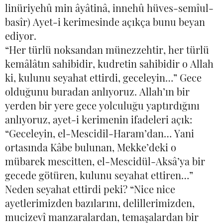
linüriyehû min âyâtinâ, innehû hüves-semîul-
basîr) Ayet-i kerimesinde açıkça bunu beyan
ediyor.
“Her türlü noksandan münezzehtir, her türlü
kemâlâtın sahibidir, kudretin sahibidir o Allah
ki, kulunu seyahat ettirdi, geceleyin…” Gece
olduğunu buradan anlıyoruz. Allah’ın bir
yerden bir yere gece yolculuğu yaptırdığını
anlıyoruz, ayet-i kerimenin ifadeleri açık:
“Geceleyin, el-Mescidil-Haram’dan… Yani
ortasında Kâbe bulunan, Mekke’deki o
mübarek mescitten, el-Mescidül-Aksâ’ya bir
gecede götüren, kulunu seyahat ettiren…”
Neden seyahat ettirdi peki? “Nice nice
ayetlerimizden bazılarını, delillerimizden,
mucizevî manzaralardan, temaşalardan bir