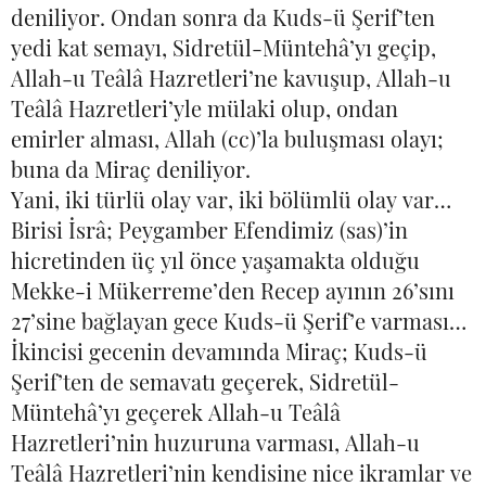
deniliyor. Ondan sonra da Kuds-ü Şerif’ten
yedi kat semayı, Sidretül-Müntehâ’yı geçip,
Allah-u Teâlâ Hazretleri’ne kavuşup, Allah-u
Teâlâ Hazretleri’yle mülaki olup, ondan
emirler alması, Allah (cc)’la buluşması olayı;
buna da Miraç deniliyor.
Yani, iki türlü olay var, iki bölümlü olay var…
Birisi İsrâ; Peygamber Efendimiz (sas)’in
hicretinden üç yıl önce yaşamakta olduğu
Mekke-i Mükerreme’den Recep ayının 26’sını
27’sine bağlayan gece Kuds-ü Şerif’e varması…
İkincisi gecenin devamında Miraç; Kuds-ü
Şerif’ten de semavatı geçerek, Sidretül-
Müntehâ’yı geçerek Allah-u Teâlâ
Hazretleri’nin huzuruna varması, Allah-u
Teâlâ Hazretleri’nin kendisine nice ikramlar ve