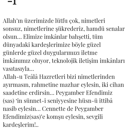
-1
Allah’ın üzerimizde lütfu çok, nimetleri
sonsuz, nimetlerine şükrederiz, hamdü senalar
olsun… Elimize imkânlar bahşetti, tüm
dünyadaki kardeşlerimize böyle güzel
günlerde güzel duygularımızı iletme
imkânımız oluyor, teknolojik iletişim imkânları
vasıtasıyla…
Allah-u Teâlâ Hazretleri bizi nimetlerinden
ayırmasın, rahmetine mazhar eylesin, iki cihan
saadetine erdirsin… Peygamber Efendimiz
(sas) ‘in sünnet-i seniyyesine hüsn-ü ittibâ
nasib eylesin… Cennette de Peygamber
Efendimiz(sas)’e komşu eylesin, sevgili
kardeşlerim!..