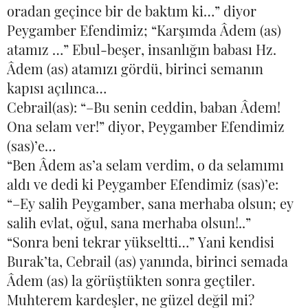
oradan geçince bir de baktım ki…” diyor
Peygamber Efendimiz; “Karşımda Âdem (as)
atamız …” Ebul-beşer, insanlığın babası Hz.
Âdem (as) atamızı gördü, birinci semanın
kapısı açılınca…
Cebrail(as): “–Bu senin ceddin, baban Âdem!
Ona selam ver!” diyor, Peygamber Efendimiz
(sas)’e…
“Ben Âdem as’a selam verdim, o da selamımı
aldı ve dedi ki Peygamber Efendimiz (sas)’e:
“–Ey salih Peygamber, sana merhaba olsun; ey
salih evlat, oğul, sana merhaba olsun!..”
“Sonra beni tekrar yükseltti…” Yani kendisi
Burak’ta, Cebrail (as) yanında, birinci semada
Âdem (as) la görüştükten sonra geçtiler.
Muhterem kardeşler, ne güzel değil mi?