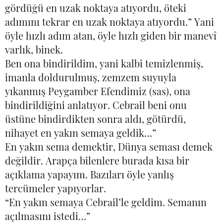
gördüğü en uzak noktaya atıyordu, öteki
adımını tekrar en uzak noktaya atıyordu.” Yani
öyle hızlı adım atan, öyle hızlı giden bir manevî
varlık, binek.
Ben ona bindirildim, yani kalbi temizlenmiş,
imanla doldurulmuş, zemzem suyuyla
yıkanmış Peygamber Efendimiz (sas), ona
bindirildiğini anlatıyor. Cebrail beni onu
üstüne bindirdikten sonra aldı, götürdü,
nihayet en yakın semaya geldik…”
En yakın sema demektir, Dünya seması demek
değildir. Arapça bilenlere burada kısa bir
açıklama yapayım. Bazıları öyle yanlış
tercümeler yapıyorlar.
“En yakın semaya Cebrail’le geldim. Semanın
açılmasını istedi…”