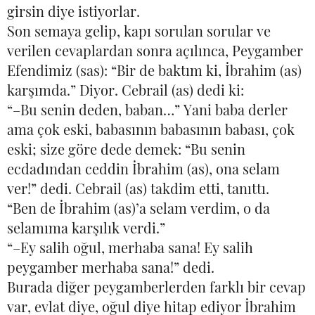
girsin diye istiyorlar.
Son semaya gelip, kapı sorulan sorular ve
verilen cevaplardan sonra açılınca, Peygamber
Efendimiz (sas): “Bir de baktım ki, İbrahim (as)
karşımda.” Diyor. Cebrail (as) dedi ki:
“–Bu senin deden, baban…” Yani baba derler
ama çok eski, babasının babasının babası, çok
eski; size göre dede demek: “Bu senin
ecdadından ceddin İbrahim (as), ona selam
ver!” dedi. Cebrail (as) takdim etti, tanıttı.
“Ben de İbrahim (as)’a selam verdim, o da
selamıma karşılık verdi.”
“–Ey salih oğul, merhaba sana! Ey salih
peygamber merhaba sana!” dedi.
Burada diğer peygamberlerden farklı bir cevap
var, evlat diye, oğul diye hitap ediyor İbrahim