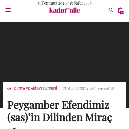
31 Temmuz 2026 / 15 Safer 1448
0
063. DÜNYA VE AHIRET DENGESI
CUM 27 RECEP 1439AH 13-4-2018AD
Peygamber Efendimiz
(sas)’in Dilinden Miraç