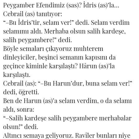
Peygamber Efendimiz (sas)? İdris (as)’la…
Cebrail (as) tanıtıyor:
“–Bu İdris’tir, selam ver!” dedi. Selam verdim
selamımı aldı. Merhaba olsun salih kardeşe,
salih peygambere!” dedi.
Böyle semaları çıkıyoruz muhterem
dinleyiciler, beşinci semanın kapısını da
geçince kiminle karşılaştı? Hârun (as)’la
karşılaştı.
Cebrail (as): “–Bu Harun’dur, buna selam ver!”
dedi, öğretti.
Ben de Harun (as)’a selam verdim, o da selamı
aldı, sonra:
“–Salih kardeşe salih peygambere merhabalar
olsun!” dedi.
Altıncı semaya geliyoruz. Ravîler bunları niye