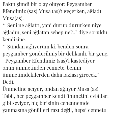
Bakın şimdi bir olay oluyor: Peygamber
Efendimiz (sas) Musa (as)’ı geçerken, ağladı
Musa(as).
“–Seni ne ağlattı, yani durup dururken niye
ağladın, seni ağlatan sebep ne?..” diye soruldu
kendisine.
“–Şundan ağlıyorum ki, benden sonra
peygamber gönderilmiş bir delikanlı, bir genç,
–Peygamber Efendimiz (sas)’i kastediyor–
onun ümmetinden cennete, benim
ümmetimdekilerden daha fazlası girecek.”
Dedi.
Ümmetine acıyor, ondan ağlıyor Musa (as).
Tabii, her peygamber kendi ümmetini evlâtları
gibi seviyor, hiç birisinin cehennemde
yanmasına gönülleri razı değil, hepsi cennete