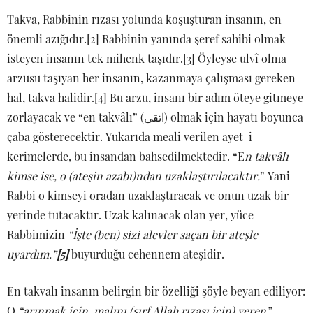
Takva, Rabbinin rızası yolunda koşuşturan insanın, en
önemli azığıdır.[2] Rabbinin yanında şeref sahibi olmak
isteyen insanın tek mihenk taşıdır.[3] Öyleyse ulvî olma
arzusu taşıyan her insanın, kazanmaya çalışması gereken
hal, takva halidir.[4] Bu arzu, insanı bir adım öteye gitmeye
zorlayacak ve “en takvâlı” (اتقى) olmak için hayatı boyunca
çaba gösterecektir. Yukarıda meali verilen ayet-i
kerimelerde, bu insandan bahsedilmektedir. “E
n takvâlı
kimse ise, o (ateşin azabı)ndan uzaklaştırılacaktır.
” Yani
Rabbi o kimseyi oradan uzaklaştıracak ve onun uzak bir
yerinde tutacaktır. Uzak kalınacak olan yer, yüce
Rabbimizin
“İşte (ben) sizi alevler saçan bir ateşle
uyardım.”
[5]
buyurduğu cehennem ateşidir.
En takvalı insanın belirgin bir özelliği şöyle beyan ediliyor:
O
“arınmak için, malını (sırf Allah rızası için) veren”