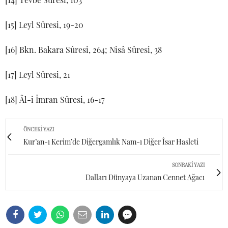
[15] Leyl Sûresi, 19-20
[16] Bkn. Bakara Sûresi, 264; Nisâ Sûresi, 38
[17] Leyl Sûresi, 21
[18] Âl-i İmran Sûresi, 16-17
ÖNCEKI YAZI
Kur’an-ı Kerim’de Diğergamlık Nam-ı Diğer Îsar Hasleti
SONRAKI YAZI
Dalları Dünyaya Uzanan Cennet Ağacı