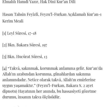
Elmalılı Hamdi Yazır, Hak Dini Kur’an Dili
Hasan Tahsin Feyizli, Feyzu’l-Furkan Açıklamalı Kur’an-ı
Kerim Meali
[1] Leyl Sûresi, 17-18
[2] Bkn. Bakara Sûresi, 197
[3] Bkn. Hucûrat Sûresi, 13
[4] “Takvâ, sakınmak, korunmak anlamına gelir. Kur’an’da
Allah’ın azabından korunma, günahlardan sakınma
anlamındadır. Netice olarak takvâ, Allah’ın emirlerine
uygun yaşamaktır.” (Feyzu’l-Furkan, Bakara S. 2 ayet
dipnotu) Hayatının her anında, bu hassasiyeti gözetme
durumu, insanın takva ölçüsüdür.