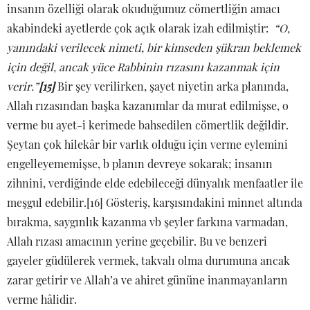
insanın özelliği olarak okuduğumuz cömertliğin amacı
akabindeki ayetlerde çok açık olarak izah edilmiştir:
“O,
yanındaki verilecek nimeti, bir kimseden şükran beklemek
için değil, ancak yüce Rabbinin rızasını kazanmak için
verir.”
[15]
Bir şey verilirken, şayet niyetin arka planında,
Allah rızasından başka kazanımlar da murat edilmişse, o
verme bu ayet-i kerimede bahsedilen cömertlik değildir.
Şeytan çok hilekâr bir varlık olduğu için verme eylemini
engelleyememişse, b planın devreye sokarak; insanın
zihnini, verdiğinde elde edebileceği dünyalık menfaatler ile
meşgul edebilir.[16] Gösteriş, karşısındakini minnet altında
bırakma, saygınlık kazanma vb şeyler farkına varmadan,
Allah rızası amacının yerine geçebilir. Bu ve benzeri
gayeler güdülerek vermek, takvalı olma durumuna ancak
zarar getirir ve Allah’a ve ahiret gününe inanmayanların
verme hâlidir.