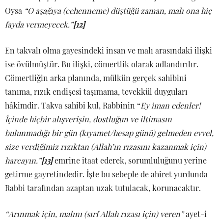
Oysa
“O aşağıya (cehenneme) düştüğü zaman, malı ona hiç
fayda vermeyecek.”
[12]
En takvalı olma gayesindeki insan ve malı arasındaki ilişki
ise övülmüştür. Bu ilişki, cömertlik olarak adlandırılır.
Cömertliğin arka planında, mülkün gerçek sahibini
tanıma, rızık endişesi taşımama, tevekkül duyguları
hâkimdir. Takva sahibi kul, Rabbinin “
Ey iman edenler!
İçinde hiçbir alışverişin, dostluğun ve iltimasın
bulunmadığı bir gün (kıyamet/hesap günü) gelmeden evvel,
size verdiğimiz rızıktan (Allah’ın rızasını kazanmak için)
harcayın.”
[13]
emrine itaat ederek, sorumluluğunu yerine
getirme gayretindedir. İşte bu sebeple de ahiret yurdunda
Rabbi tarafından azaptan uzak tutulacak, korunacaktır.
“Arınmak için, malını (sırf Allah rızası için) veren”
ayet-i