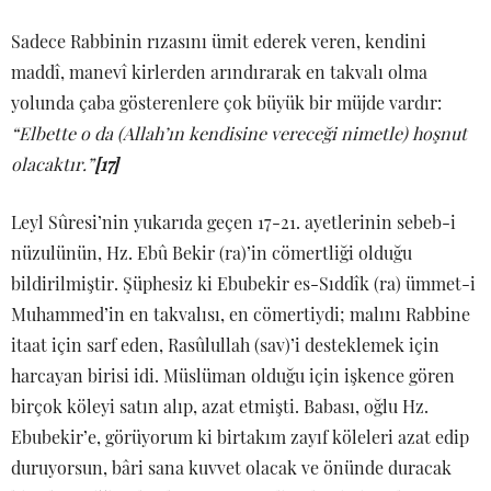
Sadece Rabbinin rızasını ümit ederek veren, kendini
maddî, manevî kirlerden arındırarak en takvalı olma
yolunda çaba gösterenlere çok büyük bir müjde vardır:
“Elbette o da (Allah’ın kendisine vereceği nimetle) hoşnut
olacaktır.”
[17]
Leyl Sûresi’nin yukarıda geçen 17-21. ayetlerinin sebeb-i
nüzulünün, Hz. Ebû Bekir (ra)’in cömertliği olduğu
bildirilmiştir. Şüphesiz ki Ebubekir es-Sıddîk (ra) ümmet-i
Muhammed’in en takvalısı, en cömertiydi; malını Rabbine
itaat için sarf eden, Rasûlullah (sav)’i desteklemek için
harcayan birisi idi. Müslüman olduğu için işkence gören
birçok köleyi satın alıp, azat etmişti. Babası, oğlu Hz.
Ebubekir’e, görüyorum ki birtakım zayıf köleleri azat edip
duruyorsun, bâri sana kuvvet olacak ve önünde duracak