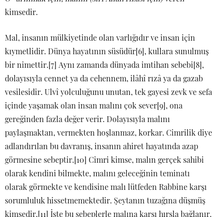
kimsedir.
Mal, insanın mülkiyetinde olan varlığıdır ve insan için
kıymetlidir. Dünya hayatının süsüdür[6], kullara sunulmuş
bir nimettir.[7] Aynı zamanda dünyada imtihan sebebi[8],
dolayısıyla cennet ya da cehennem, ilâhî rızâ ya da gazab
vesilesidir. Ulvî yolculuğunu unutan, tek gayesi zevk ve sefa
içinde yaşamak olan insan malını çok sever[9], ona
gereğinden fazla değer verir. Dolayısıyla malını
paylaşmaktan, vermekten hoşlanmaz, korkar. Cimrilik diye
adlandırılan bu davranış, insanın ahiret hayatında azap
görmesine sebeptir.[10] Cimri kimse, malın gerçek sahibi
olarak kendini bilmekte, malını geleceğinin teminatı
olarak görmekte ve kendisine malı lütfeden Rabbine karşı
sorumluluk hissetmemektedir. Şeytanın tuzağına düşmüş
kimsedir.[11] İşte bu sebeplerle malına karşı hırsla bağlanır.