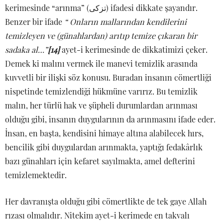
kerimesinde “arınma” (تزكى) ifadesi dikkate şayandır.
Benzer bir ifade
“ Onların mallarından kendilerini
temizleyen ve (günahlardan) arıtıp temize çıkaran bir
sadaka al…”
[14]
ayet-i kerimesinde de dikkatimizi çeker.
Demek ki malını vermek ile manevi temizlik arasında
kuvvetli bir ilişki söz konusu. Buradan insanın cömertliği
nispetinde temizlendiği hükmüne varırız. Bu temizlik
malın, her türlü hak ve şüpheli durumlardan arınması
olduğu gibi, insanın duygularının da arınmasını ifade eder.
İnsan, en başta, kendisini himaye altına alabilecek hırs,
bencilik gibi duygulardan arınmakta, yaptığı fedakârlık
bazı günahları için kefaret sayılmakta, amel defterini
temizlemektedir.
Her davranışta olduğu gibi cömertlikte de tek gaye Allah
rızası olmalıdır. Nitekim ayet-i kerimede en takvalı