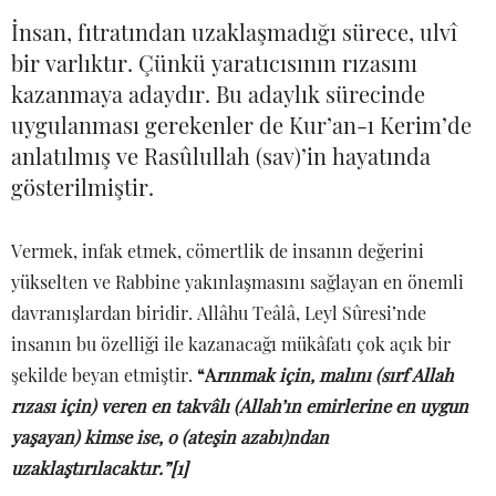
İnsan, fıtratından uzaklaşmadığı sürece, ulvî
bir varlıktır. Çünkü yaratıcısının rızasını
kazanmaya adaydır. Bu adaylık sürecinde
uygulanması gerekenler de Kur’an-ı Kerim’de
anlatılmış ve Rasûlullah (sav)’in hayatında
gösterilmiştir.
Vermek, infak etmek, cömertlik de insanın değerini
yükselten ve Rabbine yakınlaşmasını sağlayan en önemli
davranışlardan biridir. Allâhu Teâlâ, Leyl Sûresi’nde
insanın bu özelliği ile kazanacağı mükâfatı çok açık bir
şekilde beyan etmiştir.
“A
rınmak için, malını (sırf Allah
rızası için) veren en takvâlı (Allah’ın emirlerine en uygun
yaşayan) kimse ise, o (ateşin azabı)ndan
uzaklaştırılacaktır.”[1]