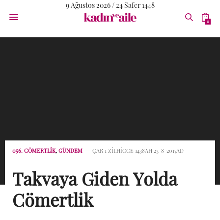
9 Ağustos 2026 / 24 Safer 1448
0
056. CÖMERTLIK
,
GÜNDEM
ÇAR 1 ZILHICCE 1438AH 23-8-2017AD
Takvaya Giden Yolda
Cömertlik