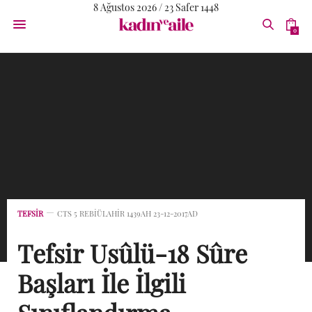
8 Ağustos 2026 / 23 Safer 1448
0
TEFSIR
CTS 5 REBIÜLAHIR 1439AH 23-12-2017AD
Tefsir Usûlü-18 Sûre
Başları İle İlgili