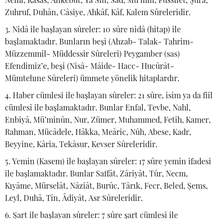
Zuhruf, Duhân, Câsiye, Ahkâf, Kâf, Kalem Sûreleridir.
Nidâ ile başlayan sûreler: 10 sûre nidâ (hitap) ile
başlamaktadır. Bunların beşi (Ahzab- Talak- Tahrim-
Müzzemmil- Müddessir Sûreleri) Peygamber (sas)
Efendimiz’e, beşi (Nisâ- Mâide- Hacc- Hucûrât-
Mümtehıne Sûreleri) ümmete yönelik hitaplardır.
Haber cümlesi ile başlayan sûreler: 21 sûre, isim ya da fiil
cümlesi ile başlamaktadır. Bunlar Enfal, Tevbe, Nahl,
Enbiyâ, Mü’minûn, Nur, Zümer, Muhammed, Fetih, Kamer,
Rahman, Mücâdele, Hâkka, Meâric, Nûh, Abese, Kadr,
Beyyine, Kâria, Tekâsur, Kevser Sûreleridir.
Yemin (Kasem) ile başlayan sûreler: 17 sûre yemin ifadesi
ile başlamaktadır. Bunlar Saffât, Zâriyât, Tûr, Necm,
Kıyâme, Mürselât, Nâziât, Burûc, Târık, Fecr, Beled, Şems,
Leyl, Duhâ, Tîn, Âdiyât, Asr Sûreleridir.
Şart ile başlayan sûreler: 7 sûre şart cümlesi ile