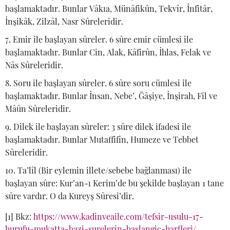
başlamaktadır. Bunlar Vâkıa, Münâfikûn, Tekvîr, İnfitâr,
İnşikâk, Zilzâl, Nasr Sûreleridir.
Emir ile başlayan sûreler. 6 sûre emir cümlesi ile
başlamaktadır. Bunlar Cin, Alak, Kâfirûn, İhlas, Felak ve
Nâs Sûreleridir.
Soru ile başlayan sûreler. 6 sûre soru cümlesi ile
başlamaktadır. Bunlar İnsan, Nebe’, Ğâşiye, İnşirah, Fil ve
Mâûn Sûreleridir.
Dilek ile başlayan sûreler: 3 sûre dilek ifadesi ile
başlamaktadır. Bunlar Mutaffifîn, Humeze ve Tebbet
Sûreleridir.
Ta’lîl (Bir eylemin illete/sebebe bağlanması) ile
başlayan sûre: Kur’an-ı Kerim’de bu şekilde başlayan 1 tane
sûre vardır. O da Kureyş Sûresi’dir.
[1] Bkz:
https://www.kadinveaile.com/tefsir-usulu-17-
hurufu-mukatta-bazi-surelerin-baslangic-harfleri/