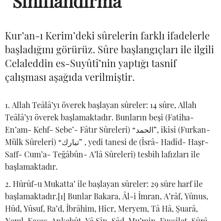
Sınıflandırma
Kur’an-ı Kerim’deki sûrelerin farklı ifadelerle
başladığını görürüz. Sûre başlangıçları ile ilgili
Celaleddin es-Suyûtî’nin yaptığı tasnif
çalışması aşağıda verilmiştir.
Allah Teâlâ’yı överek başlayan sûreler: 14 sûre, Allah
Teâlâ’yı överek başlamaktadır. Bunların beşi (Fatiha-
En’am- Kehf- Sebe’- Fâtır Sûreleri) “الحمد”, ikisi (Furkan-
Mülk Sûreleri) “تبارك” , yedi tanesi de (İsrâ- Hadîd- Haşr-
Saff- Cum’a- Teğâbûn- A’lâ Sûreleri) tesbih lafızları ile
başlamaktadır.
Hûrûf-u Mukatta’ ile başlayan sûreler: 29 sûre harf ile
başlamaktadır.[1] Bunlar Bakara, Âl-i İmran, A’râf, Yûnus,
Hûd, Yûsuf, Ra’d, İbrâhim, Hicr, Meryem, Tâ Hâ, Şuarâ,
Neml, Kasas, Ankebût, Yâ Sîn, Sâd, Mu’min, Fussilet, Şûrâ,