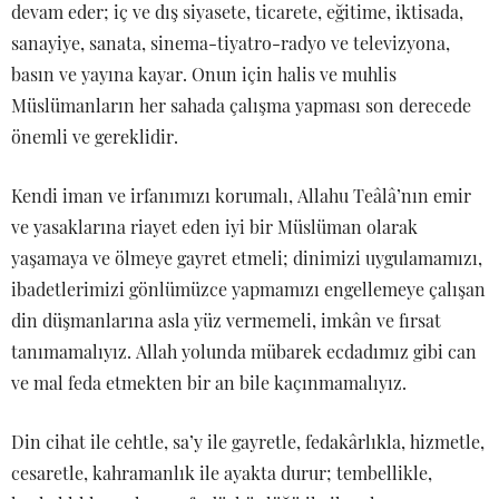
devam eder; iç ve dış siyasete, ticarete, eğitime, iktisada,
sanayiye, sanata, sinema-tiyatro-radyo ve televizyona,
basın ve yayına kayar. Onun için halis ve muhlis
Müslümanların her sahada çalışma yapması son derecede
önemli ve gereklidir.
Kendi iman ve irfanımızı korumalı, Allahu Teâlâ’nın emir
ve yasaklarına riayet eden iyi bir Müslüman olarak
yaşamaya ve ölmeye gayret etmeli; dinimizi uygulamamızı,
ibadetlerimizi gönlümüzce yapmamızı engellemeye çalışan
din düşmanlarına asla yüz vermemeli, imkân ve fırsat
tanımamalıyız. Allah yolunda mübarek ecdadımız gibi can
ve mal feda etmekten bir an bile kaçınmamalıyız.
Din cihat ile cehtle, sa’y ile gayretle, fedakârlıkla, hizmetle,
cesaretle, kahramanlık ile ayakta durur; tembellikle,