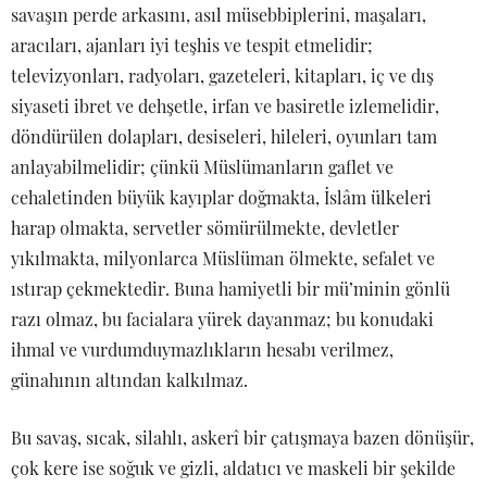
savaşın perde arkasını, asıl müsebbiplerini, maşaları,
aracıları, ajanları iyi teşhis ve tespit etmelidir;
televizyonları, radyoları, gazeteleri, kitapları, iç ve dış
siyaseti ibret ve dehşetle, irfan ve basiretle izlemelidir,
döndürülen dolapları, desiseleri, hileleri, oyunları tam
anlayabilmelidir; çünkü Müslümanların gaflet ve
cehaletinden büyük kayıplar doğmakta, İslâm ülkeleri
harap olmakta, servetler sömürülmekte, devletler
yıkılmakta, milyonlarca Müslüman ölmekte, sefalet ve
ıstırap çekmektedir. Buna hamiyetli bir mü’minin gönlü
razı olmaz, bu facialara yürek dayanmaz; bu konudaki
ihmal ve vurdumduymazlıkların hesabı verilmez,
günahının altından kalkılmaz.
Bu savaş, sıcak, silahlı, askerî bir çatışmaya bazen dönüşür,
çok kere ise soğuk ve gizli, aldatıcı ve maskeli bir şekilde