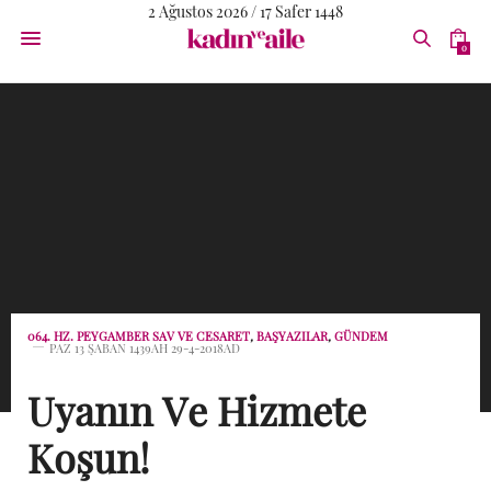
2 Ağustos 2026 / 17 Safer 1448
0
064. HZ. PEYGAMBER SAV VE CESARET
,
BAŞYAZILAR
,
GÜNDEM
PAZ 13 ŞABAN 1439AH 29-4-2018AD
Uyanın Ve Hizmete
Koşun!