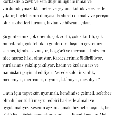
korkaklıkla zevk ve sefa düşkünlüğü ile ihmal ve
vurdumduymazlıkla, nefse ve şeytana kulluk ve esaretle
yıkılır; böylelerinin dünyası da ahireti de mahv ve perişan
olur, akıbetleri hırman, hızlan ve hüsrana çıkar.
Şu günlerimiz çok önemli, çok zorlu, çok sıkıntılı, çok
muhataralı, çok tehlikeli günlerdir, düşman çevremizi
sarmış, içimize sızmıştır, hoşgörü ve merhametimizden
nice maraz hâsıl olmuştur. Kardeşlerimiz öldürülüyor,
yurtlarımız yakılıp yıkılıyor, kadın ve kızların ırz ve
namusları payimal ediliyor. Nerede kaldı insanlık,
medeniyet, merhamet, diyanet, İslâmiyet, mesuliyet?
Onun için topyekûn uyanmalı, kendimize gelmeli, seferber
olmalı, her türlü meşru tedbiri basiretle almalı ve
uygulamalıyız. Kesenin ağzını açmak, hizmete koşmak, her
türlü fedakârlığı yapmak zorundayız. Fırsat kaçıyor. Mal