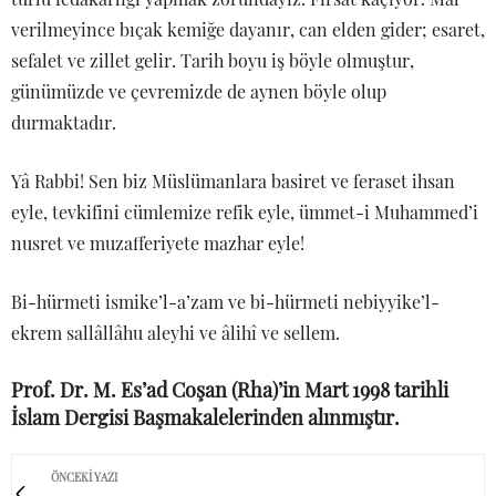
verilmeyince bıçak kemiğe dayanır, can elden gider; esaret,
sefalet ve zillet gelir. Tarih boyu iş böyle olmuştur,
günümüzde ve çevremizde de aynen böyle olup
durmaktadır.
Yâ Rabbi! Sen biz Müslümanlara basiret ve feraset ihsan
eyle, tevkifini cümlemize refik eyle, ümmet-i Muhammed’i
nusret ve muzafferiyete mazhar eyle!
Bi-hürmeti ismike’l-a’zam ve bi-hürmeti nebiyyike’l-
ekrem sallâllâhu aleyhi ve âlihî ve sellem.
Prof. Dr. M. Es’ad Coşan (Rha)’in Mart 1998 tarihli
İslam Dergisi Başmakalelerinden alınmıştır.
ÖNCEKI YAZI