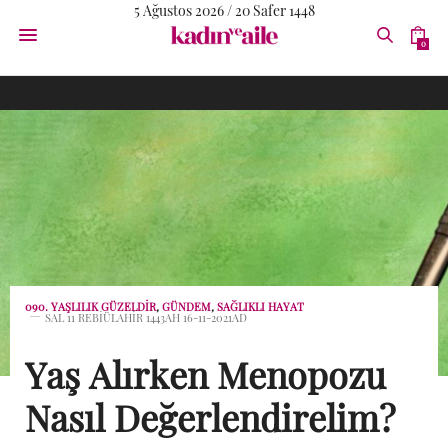
5 Ağustos 2026 / 20 Safer 1448
0
090. YAŞLILIK GÜZELDIR
,
GÜNDEM
,
SAĞLIKLI HAYAT
SAL 11 REBIÜLAHIR 1443AH 16-11-2021AD
Yaş Alırken Menopozu
Nasıl Değerlendirelim?