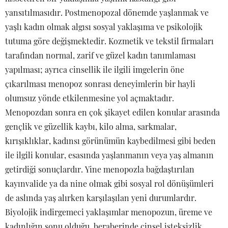
yansıtılmasıdır. Postmenopozal dönemde yaşlanmak ve
yaşlı kadın olmak algısı sosyal yaklaşıma ve psikolojik
tutuma göre değişmektedir. Kozmetik ve tekstil firmaları
tarafından normal, zarif ve güzel kadın tanımlaması
yapılması; ayrıca cinsellik ile ilgili imgelerin öne
çıkarılması menopoz sonrası deneyimlerin bir hayli
olumsuz yönde etkilenmesine yol açmaktadır.
Menopozdan sonra en çok şikayet edilen konular arasında
gençlik ve güzellik kaybı, kilo alma, sarkmalar,
kırışıklıklar, kadınsı görünümün kaybedilmesi gibi beden
ile ilgili konular, esasında yaşlanmanın veya yaş almanın
getirdiği sonuçlardır. Yine menopozla bağdaştırılan
kayınvalide ya da nine olmak gibi sosyal rol dönüşümleri
de aslında yaş alırken karşılaşılan yeni durumlardır.
Biyolojik indirgemeci yaklaşımlar menopozun, üreme ve
kadınlığın sonu olduğu, beraberinde cinsel isteksizlik,