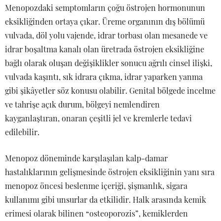
Menopozdaki semptomların çoğu östrojen hormonunun
eksikliğinden ortaya çıkar. Üreme organının dış bölümü
vulvada, döl yolu vajende, idrar torbası olan mesanede ve
idrar boşaltma kanalı olan üretrada östrojen eksikliğine
bağlı olarak oluşan değişiklikler sonucu ağrılı cinsel ilişki,
vulvada kaşıntı, sık idrara çıkma, idrar yaparken yanma
gibi şikâyetler söz konusu olabilir. Genital bölgede incelme
ve tahrişe açık durum, bölgeyi nemlendiren
kayganlaştıran, onaran çeşitli jel ve kremlerle tedavi
edilebilir.
Menopoz döneminde karşılaşılan kalp-damar
hastalıklarının gelişmesinde östrojen eksikliğinin yanı sıra
menopoz öncesi beslenme içeriği, şişmanlık, sigara
kullanımı gibi unsurlar da etkilidir. Halk arasında kemik
erimesi olarak bilinen “osteoporozis”, kemiklerden