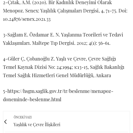
2-Çıtak, A.M. (2020). Bir Kadınlık Deneyimi Olarak
Menopoz. Senex: Yaşlılık Çalışmaları Dergisi, 4, 71-75. Doi:
10.24876/senex.2021.33
3-Sağlam E. Özdamar E. N. Yaşlanma Teorileri ve Tedavi
Yaklaşımları. Maltepe Tıp Dergisi. 2012; 4(1): 56-61.
4-Güler Ç, Çobanoğlu Z. Yaşlı ve Çevre, Çevre Sağlığı
Temel Kaynak Dizisi No: 24;1994; s:13-15, Sağlık Bakanlığı
Temel Sağlık Hizmetleri Genel Müdürlüğü, Ankara
5-https://hsgm.saglik.gov.tr/tr/beslenme/menapoz-
doneminde-beslenme.html
ÖNCEKI YAZI
Yaşlılık ve Çevre İlişkileri