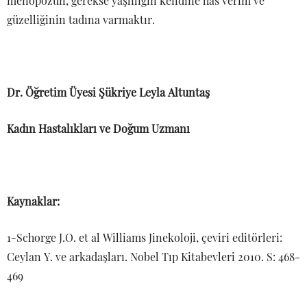
menopozun, gerekse yaşlılığın kendine has verim ve
güzelliğinin tadına varmaktır.
Dr. Öğretim Üyesi Şükriye Leyla Altuntaş
Kadın Hastalıkları ve Doğum Uzmanı
Kaynaklar:
1-Schorge J.O. et al Williams Jinekoloji, çeviri editörleri:
Ceylan Y. ve arkadaşları. Nobel Tıp Kitabevleri 2010. S: 468-
469