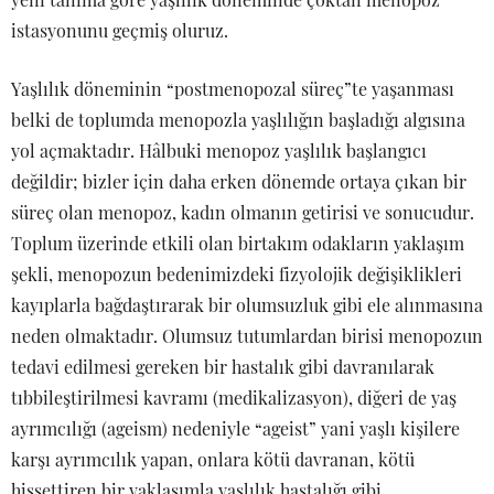
istasyonunu geçmiş oluruz.
Yaşlılık döneminin “postmenopozal süreç”te yaşanması
belki de toplumda menopozla yaşlılığın başladığı algısına
yol açmaktadır. Hâlbuki menopoz yaşlılık başlangıcı
değildir; bizler için daha erken dönemde ortaya çıkan bir
süreç olan menopoz, kadın olmanın getirisi ve sonucudur.
Toplum üzerinde etkili olan birtakım odakların yaklaşım
şekli, menopozun bedenimizdeki fizyolojik değişiklikleri
kayıplarla bağdaştırarak bir olumsuzluk gibi ele alınmasına
neden olmaktadır. Olumsuz tutumlardan birisi menopozun
tedavi edilmesi gereken bir hastalık gibi davranılarak
tıbbileştirilmesi kavramı (medikalizasyon), diğeri de yaş
ayrımcılığı (ageism) nedeniyle “ageist” yani yaşlı kişilere
karşı ayrımcılık yapan, onlara kötü davranan, kötü
hissettiren bir yaklaşımla yaşlılık hastalığı gibi