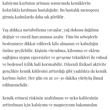
kalsiyum kaybının artması sonucunda kemiklerin
kolaylıkla kırılması hastalığıdır. Bu hastalık menopoza
girmiş kadınlarda daha sık görülür.
Yaş aldıkça metabolizma yavaşlar, yağ dokusu dağılımı
değişir ve enerji harcanması azalır. Tüm bu sebeplerle
beslenmeye dikkat edilerek kilo almanın ve kabızlığın
önüne geçilebilir. Kişinin vücuduna, kilosuna ve eklem
sağlığına uygun egzersizler ve gevşeme teknikleri ile ruhsal
ve bedensel iyilik hali korunabilir. Düzenli fiziksel aktivite
gençlikte kemik kütlesini arttırdığı gibi yaşlılıkta da kemik
kaybını önler. Her gün en az 20-30 dakika yürüyüş ihmal
edilmemelidir.
Kemik erimesi riskinin azaltılması ve uyku kalitesinin
arttırılması için kalsiyum ve magnezyum bakımından