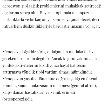
depresyon gibi sağlık problemlerini muhakkak getireceği
algılarına sebep olur. Böylece toplumda menopozun
hastalıklarla ve birkaç on yıl sonrası yaşanabilecek ileri
ihtiyarlığın düşkünlükleriyle bağdaştırılmasına yol açar.
Menopoz, doğal bir süreç olduğundan mutlaka tedavi
gereken bir durum değildir. Ancak kişinin yakınmaları
günlük aktivitelerini kısıtlıyorsa hayat kalitesini
arttırmaya yönelik tıbbi yardım alması mümkündür.
Menopozun yaşlılık dönemine doğru taşıdığı en önemli
konular, vajina mukozasının incelmesi (genital atrofi),
kalp- damar hastalıkları ve kemik erimesi
(osteoporozis)dir.