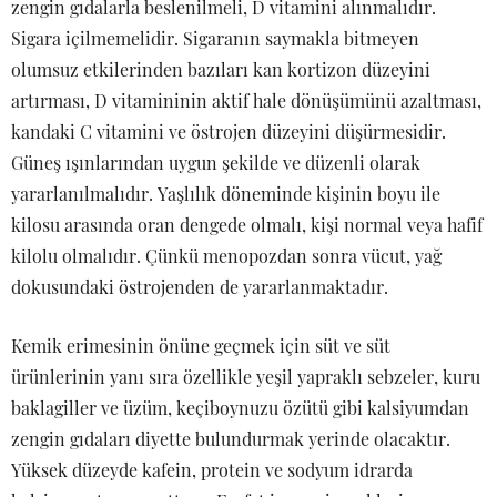
zengin gıdalarla beslenilmeli, D vitamini alınmalıdır.
Sigara içilmemelidir. Sigaranın saymakla bitmeyen
olumsuz etkilerinden bazıları kan kortizon düzeyini
artırması, D vitamininin aktif hale dönüşümünü azaltması,
kandaki C vitamini ve östrojen düzeyini düşürmesidir.
Güneş ışınlarından uygun şekilde ve düzenli olarak
yararlanılmalıdır. Yaşlılık döneminde kişinin boyu ile
kilosu arasında oran dengede olmalı, kişi normal veya hafif
kilolu olmalıdır. Çünkü menopozdan sonra vücut, yağ
dokusundaki östrojenden de yararlanmaktadır.
Kemik erimesinin önüne geçmek için süt ve süt
ürünlerinin yanı sıra özellikle yeşil yapraklı sebzeler, kuru
baklagiller ve üzüm, keçiboynuzu özütü gibi kalsiyumdan
zengin gıdaları diyette bulundurmak yerinde olacaktır.
Yüksek düzeyde kafein, protein ve sodyum idrarda