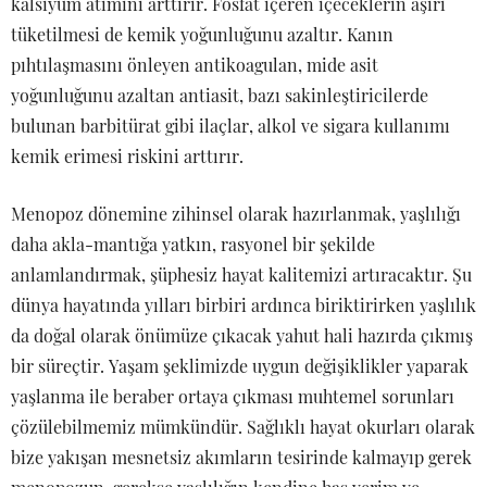
kalsiyum atımını arttırır. Fosfat içeren içeceklerin aşırı
tüketilmesi de kemik yoğunluğunu azaltır. Kanın
pıhtılaşmasını önleyen antikoagulan, mide asit
yoğunluğunu azaltan antiasit, bazı sakinleştiricilerde
bulunan barbitürat gibi ilaçlar, alkol ve sigara kullanımı
kemik erimesi riskini arttırır.
Menopoz dönemine zihinsel olarak hazırlanmak, yaşlılığı
daha akla-mantığa yatkın, rasyonel bir şekilde
anlamlandırmak, şüphesiz hayat kalitemizi artıracaktır. Şu
dünya hayatında yılları birbiri ardınca biriktirirken yaşlılık
da doğal olarak önümüze çıkacak yahut hali hazırda çıkmış
bir süreçtir. Yaşam şeklimizde uygun değişiklikler yaparak
yaşlanma ile beraber ortaya çıkması muhtemel sorunları
çözülebilmemiz mümkündür. Sağlıklı hayat okurları olarak
bize yakışan mesnetsiz akımların tesirinde kalmayıp gerek