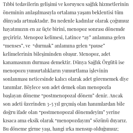
Tıbbi tedavilerin gelişimi ve koruyucu sağlık hizmetlerinin
öneminin anlaşılmasıyla ortalama yaşam beklentisi tüm
dünyada artmaktadır. Bu nedenle kadınlar olarak çoğumuz
hayatımızın en az üçte birini, menopoz sonrası dönemde
geçiririz. Menopoz kelimesi, Latince “ay” anlamına gelen
“menses”, ve “durmak” anlamına gelen “pause”
kelimelerinin bileşiminden oluşur. Menopoz, adet
kanamasının durması demektir. Dünya Sağlık Örgütü ise
menopozu yumurtalıkların yumurtlama işlevinin
sonlanması neticesinde kalıcı olarak adet görememek diye
tanımlar. Böylece son adet demek olan menopozla
başlayan döneme “postmenopozal dönem” denir. Ancak
son adeti üzerinden 3-5 yıl geçmiş olan hanımlardan bile
doğru ifade olan “postmenopozal dönemdeyim” yerine
kısaca ama eksik olarak “menopozdayım” sözünü duyarız.
Bu döneme girme yaşı, hangi ırka mensup olduğumuz;