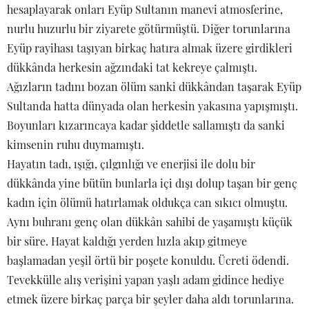
hesaplayarak onları Eyüp Sultanın manevi atmosferine,
nurlu huzurlu bir ziyarete götürmüştü. Diğer torunlarına
Eyüp rayihası taşıyan birkaç hatıra almak üzere girdikleri
dükkânda herkesin ağzındaki tat kekreye çalmıştı.
Ağızların tadını bozan ölüm sanki dükkândan taşarak Eyüp
Sultanda hatta dünyada olan herkesin yakasına yapışmıştı.
Boyunları kızarıncaya kadar şiddetle sallamıştı da sanki
kimsenin ruhu duymamıştı.
Hayatın tadı, ışığı, çılgınlığı ve enerjisi ile dolu bir
dükkânda yine bütün bunlarla içi dışı dolup taşan bir genç
kadın için ölümü hatırlamak oldukça can sıkıcı olmuştu.
Aynı buhranı genç olan dükkân sahibi de yaşamıştı küçük
bir süre. Hayat kaldığı yerden hızla akıp gitmeye
başlamadan yeşil örtü bir poşete konuldu. Ücreti ödendi.
Tevekkülle alış verişini yapan yaşlı adam gidince hediye
etmek üzere birkaç parça bir şeyler daha aldı torunlarına.