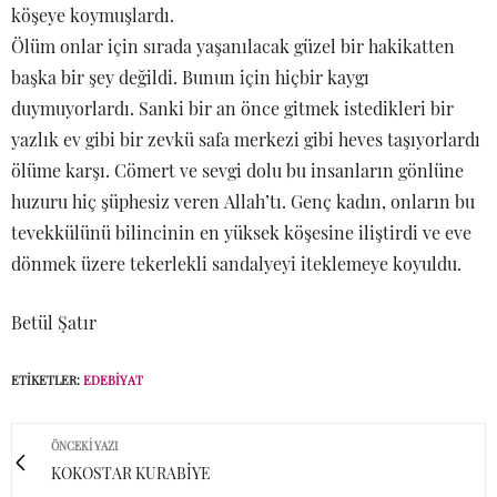
köşeye koymuşlardı.
Ölüm onlar için sırada yaşanılacak güzel bir hakikatten
başka bir şey değildi. Bunun için hiçbir kaygı
duymuyorlardı. Sanki bir an önce gitmek istedikleri bir
yazlık ev gibi bir zevkü safa merkezi gibi heves taşıyorlardı
ölüme karşı. Cömert ve sevgi dolu bu insanların gönlüne
huzuru hiç şüphesiz veren Allah’tı. Genç kadın, onların bu
tevekkülünü bilincinin en yüksek köşesine iliştirdi ve eve
dönmek üzere tekerlekli sandalyeyi iteklemeye koyuldu.
Betül Şatır
ETIKETLER:
EDEBIYAT
ÖNCEKI YAZI
KOKOSTAR KURABİYE