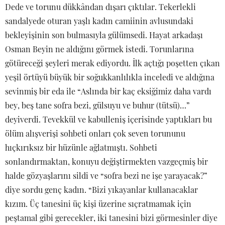
Dede ve torunu dükkândan dışarı çıktılar. Tekerlekli
sandalyede oturan yaşlı kadın camiinin avlusundaki
bekleyişinin son bulmasıyla gülümsedi. Hayat arkadaşı
Osman Beyin ne aldığını görmek istedi. Torunlarına
götüreceği şeyleri merak ediyordu. İlk açtığı poşetten çıkan
yeşil örtüyü büyük bir soğukkanlılıkla inceledi ve aldığına
sevinmiş bir eda ile “Aslında bir kaç eksiğimiz daha vardı
bey, beş tane sofra bezi, gülsuyu ve buhur (tütsü)…”
deyiverdi. Tevekkül ve kabulleniş içerisinde yaptıkları bu
ölüm alışverişi sohbeti onları çok seven torununu
hıçkırıksız bir hüzünle ağlatmıştı. Sohbeti
sonlandırmaktan, konuyu değiştirmekten vazgeçmiş bir
halde gözyaşlarını sildi ve “sofra bezi ne işe yarayacak?”
diye sordu genç kadın. “Bizi yıkayanlar kullanacaklar
kızım. Üç tanesini üç kişi üzerine sıçratmamak için
peştamal gibi gerecekler, iki tanesini bizi görmesinler diye