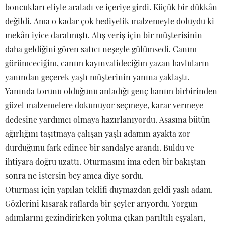
boncukları eliyle araladı ve içeriye girdi. Küçük bir dükkân
değildi. Ama o kadar çok hediyelik malzemeyle doluydu ki
mekân iyice daralmıştı. Alış veriş için bir müşterisinin
daha geldiğini gören satıcı neşeyle gülümsedi. Canım
görümceciğim, canım kayınvalideciğim yazan havluların
yanından geçerek yaşlı müşterinin yanına yaklaştı.
Yanında torunu olduğunu anladığı genç hanım birbirinden
güzel malzemelere dokunuyor seçmeye, karar vermeye
dedesine yardımcı olmaya hazırlanıyordu. Asasına bütün
ağırlığını taşıtmaya çalışan yaşlı adamın ayakta zor
durduğunu fark edince bir sandalye arandı. Buldu ve
ihtiyara doğru uzattı. Oturmasını ima eden bir bakıştan
sonra ne istersin bey amca diye sordu.
Oturması için yapılan teklifi duymazdan geldi yaşlı adam.
Gözlerini kısarak raflarda bir şeyler arıyordu. Yorgun
adımlarını gezindirirken yoluna çıkan parıltılı eşyaları,