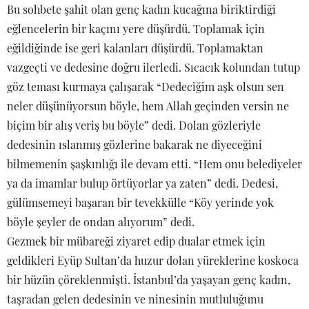
Bu sohbete şahit olan genç kadın kucağına biriktirdiği
eğlencelerin bir kaçını yere düşürdü. Toplamak için
eğildiğinde ise geri kalanları düşürdü. Toplamaktan
vazgeçti ve dedesine doğru ilerledi. Sıcacık kolundan tutup
göz teması kurmaya çalışarak “Dedeciğim aşk olsun sen
neler düşünüyorsun böyle, hem Allah geçinden versin ne
biçim bir alış veriş bu böyle” dedi. Dolan gözleriyle
dedesinin ıslanmış gözlerine bakarak ne diyeceğini
bilmemenin şaşkınlığı ile devam etti. “Hem onu belediyeler
ya da imamlar bulup örtüyorlar ya zaten” dedi. Dedesi,
gülümsemeyi başaran bir tevekkülle “Köy yerinde yok
böyle şeyler de ondan alıyorum” dedi.
Gezmek bir mübareği ziyaret edip dualar etmek için
geldikleri Eyüp Sultan’da huzur dolan yüreklerine koskoca
bir hüzün çöreklenmişti. İstanbul’da yaşayan genç kadın,
taşradan gelen dedesinin ve ninesinin mutluluğunu