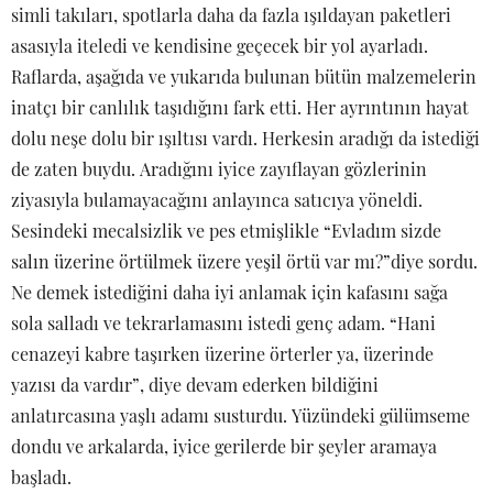
simli takıları, spotlarla daha da fazla ışıldayan paketleri
asasıyla iteledi ve kendisine geçecek bir yol ayarladı.
Raflarda, aşağıda ve yukarıda bulunan bütün malzemelerin
inatçı bir canlılık taşıdığını fark etti. Her ayrıntının hayat
dolu neşe dolu bir ışıltısı vardı. Herkesin aradığı da istediği
de zaten buydu. Aradığını iyice zayıflayan gözlerinin
ziyasıyla bulamayacağını anlayınca satıcıya yöneldi.
Sesindeki mecalsizlik ve pes etmişlikle “Evladım sizde
salın üzerine örtülmek üzere yeşil örtü var mı?”diye sordu.
Ne demek istediğini daha iyi anlamak için kafasını sağa
sola salladı ve tekrarlamasını istedi genç adam. “Hani
cenazeyi kabre taşırken üzerine örterler ya, üzerinde
yazısı da vardır”, diye devam ederken bildiğini
anlatırcasına yaşlı adamı susturdu. Yüzündeki gülümseme
dondu ve arkalarda, iyice gerilerde bir şeyler aramaya
başladı.