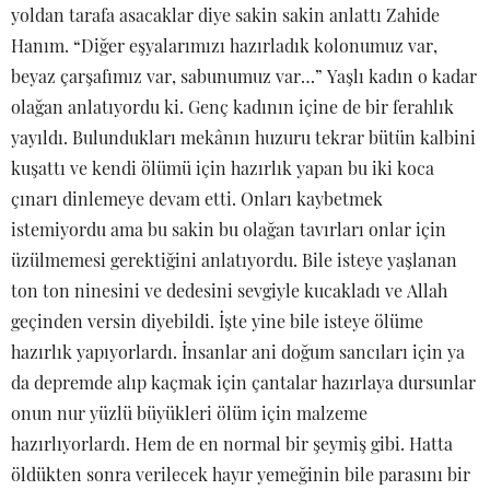
yoldan tarafa asacaklar diye sakin sakin anlattı Zahide
Hanım. “Diğer eşyalarımızı hazırladık kolonumuz var,
beyaz çarşafımız var, sabunumuz var…” Yaşlı kadın o kadar
olağan anlatıyordu ki. Genç kadının içine de bir ferahlık
yayıldı. Bulundukları mekânın huzuru tekrar bütün kalbini
kuşattı ve kendi ölümü için hazırlık yapan bu iki koca
çınarı dinlemeye devam etti. Onları kaybetmek
istemiyordu ama bu sakin bu olağan tavırları onlar için
üzülmemesi gerektiğini anlatıyordu. Bile isteye yaşlanan
ton ton ninesini ve dedesini sevgiyle kucakladı ve Allah
geçinden versin diyebildi. İşte yine bile isteye ölüme
hazırlık yapıyorlardı. İnsanlar ani doğum sancıları için ya
da depremde alıp kaçmak için çantalar hazırlaya dursunlar
onun nur yüzlü büyükleri ölüm için malzeme
hazırlıyorlardı. Hem de en normal bir şeymiş gibi. Hatta
öldükten sonra verilecek hayır yemeğinin bile parasını bir