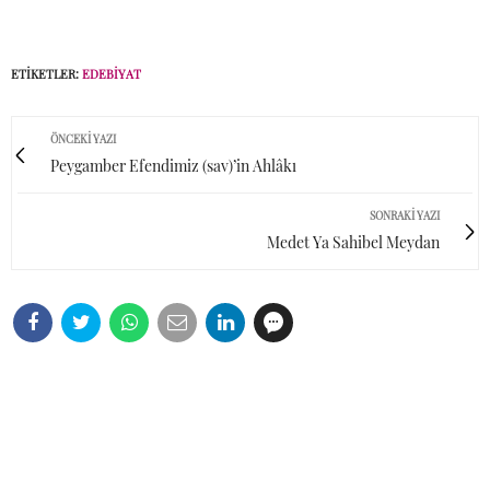
ETIKETLER:
EDEBIYAT
ÖNCEKI YAZI
Peygamber Efendimiz (sav)’in Ahlâkı
SONRAKI YAZI
Medet Ya Sahibel Meydan