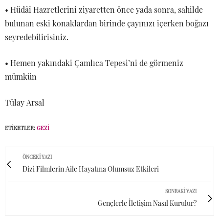
• Hüdâî Hazretlerini ziyaretten önce yada sonra, sahilde
bulunan eski konaklardan birinde çayınızı içerken boğazı
seyredebilirisiniz.
• Hemen yakındaki Çamlıca Tepesi’ni de görmeniz
mümkün
Tülay Arsal
ETIKETLER:
GEZI
ÖNCEKI YAZI
Dizi Filmlerin Aile Hayatına Olumsuz Etkileri
SONRAKI YAZI
Gençlerle İletişim Nasıl Kurulur?