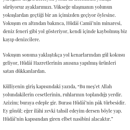
sürüyoruz ayaklarımızı. Yükseğe ulaşmanın yolunun
yokuşlardan geçtiği bir an içimizden geçiyor öylesine.
Yokuşun en altından bakınca, Hüdâî Camii’nin minaresi,
deniz feneri gibi yol gösteriyor, kendi içinde kaybolmuş biz
kayıp denizcilere.
Yokuşun sonuna yaklaştıkça yol kenarlarından gül kokusu
geliyor, Hüdâî Hazretlerinin anısına yapılmış ürünleri
satan dükkanlardan.
Külliyenin giriş kapısındaki yazıda, “Bu meş’et Allah
yolundakilerin cesetlerinin, ruhlarının toplandığı yerdir.
Azizim; buraya edeple gir. Burası Hüdâî’nin pâk türbesidir.
Ey gönül; eğer ilâhi zevki tahsil edeyim dersen böyle yap.
Hüdâî’nin kapısından giren elbet nasibini alacaktır.”