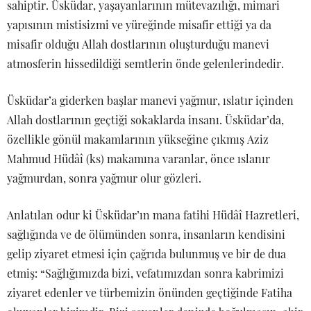
sahiptir. Üsküdar, yaşayanlarının mütevazılığı, mimari
yapısının mistisizmi ve yüreğinde misafir ettiği ya da
misafir olduğu Allah dostlarının oluşturduğu manevi
atmosferin hissedildiği semtlerin önde gelenlerindedir.
Üsküdar’a giderken başlar manevi yağmur, ıslatır içinden
Allah dostlarının geçtiği sokaklarda insanı. Üsküdar’da,
özellikle gönül makamlarının yükseğine çıkmış Aziz
Mahmud Hüdâî (ks) makamına varanlar, önce ıslanır
yağmurdan, sonra yağmur olur gözleri.
Anlatılan odur ki Üsküdar’ın mana fatihi Hüdâî Hazretleri,
sağlığında ve de ölümünden sonra, insanların kendisini
gelip ziyaret etmesi için çağrıda bulunmuş ve bir de dua
etmiş: “Sağlığımızda bizi, vefatımızdan sonra kabrimizi
ziyaret edenler ve türbemizin önünden geçtiğinde Fatiha