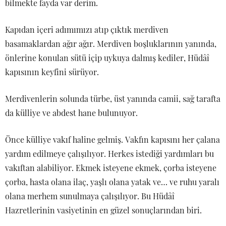
bilmekte fayda var derim.
Kapıdan içeri adımımızı atıp çıktık merdiven
basamaklardan ağır ağır. Merdiven boşluklarının yanında,
önlerine konulan sütü içip uykuya dalmış kediler, Hüdâî
kapısının keyfini sürüyor.
Merdivenlerin solunda türbe, üst yanında camii, sağ tarafta
da külliye ve abdest hane bulunuyor.
Önce külliye vakıf haline gelmiş. Vakfın kapısını her çalana
yardım edilmeye çalışılıyor. Herkes istediği yardımları bu
vakıftan alabiliyor. Ekmek isteyene ekmek, çorba isteyene
çorba, hasta olana ilaç, yaşlı olana yatak ve… ve ruhu yaralı
olana merhem sunulmaya çalışılıyor. Bu Hüdâî
Hazretlerinin vasiyetinin en güzel sonuçlarından biri.