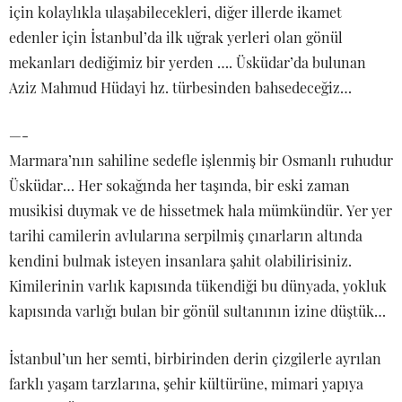
için kolaylıkla ulaşabilecekleri, diğer illerde ikamet
edenler için İstanbul’da ilk uğrak yerleri olan gönül
mekanları dediğimiz bir yerden …. Üsküdar’da bulunan
Aziz Mahmud Hüdayi hz. türbesinden bahsedeceğiz…
—-
Marmara’nın sahiline sedefle işlenmiş bir Osmanlı ruhudur
Üsküdar… Her sokağında her taşında, bir eski zaman
musikisi duymak ve de hissetmek hala mümkündür. Yer yer
tarihi camilerin avlularına serpilmiş çınarların altında
kendini bulmak isteyen insanlara şahit olabilirisiniz.
Kimilerinin varlık kapısında tükendiği bu dünyada, yokluk
kapısında varlığı bulan bir gönül sultanının izine düştük…
İstanbul’un her semti, birbirinden derin çizgilerle ayrılan
farklı yaşam tarzlarına, şehir kültürüne, mimari yapıya