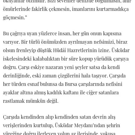
okuyanlar bizimdir. Bizi sevenler denizde boğulmasın, ahir
ömürlerinde fakirlik çekmesin, imanlarını kurtarmadıkça
göçmesin.”
Bu çağrıya uyan yüzlerce insan, her gün onun kapısına
varıyor. Bir türlü önümüzden ayrılmayan nefsimizi, biraz
olsun frenleyip düştük Hüdâî Hazretlerinin izine. Üsküdar
iskelesindeki kalabalıktan bir süre kopup yürüdük çarşıya
doğru. Çarşı eskiye nazaran yeni şeyler satsa da kendi
derinliğinde, eski zaman çizgilerini hala taşıyor. Çarşıda
her türden esnaf bulunsa da Bursa çarşılarında nefisini
ayaklar altına almış kadılık kaftanı ile ciğer satanlara
rastlamak mümkün değil.
Çarşıda kendinden alıp kendinden satan devrin alış
verişlerinden kurtulup, Üsküdar Meydanı’ndan şehrin
yüreğine doğru ilerleyen yolun az ilerisinde, yokuşa