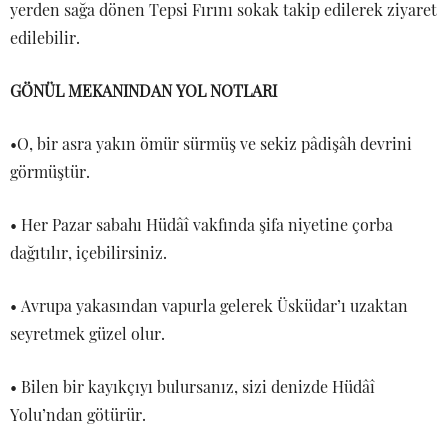
yerden sağa dönen Tepsi Fırını sokak takip edilerek ziyaret
edilebilir.
GÖNÜL MEKANINDAN YOL NOTLARI
•O, bir asra yakın ömür sürmüş ve sekiz pâdişâh devrini
görmüştür.
• Her Pazar sabahı Hüdâî vakfında şifa niyetine çorba
dağıtılır, içebilirsiniz.
• Avrupa yakasından vapurla gelerek Üsküdar’ı uzaktan
seyretmek güzel olur.
• Bilen bir kayıkçıyı bulursanız, sizi denizde Hüdâî
Yolu’ndan götürür.