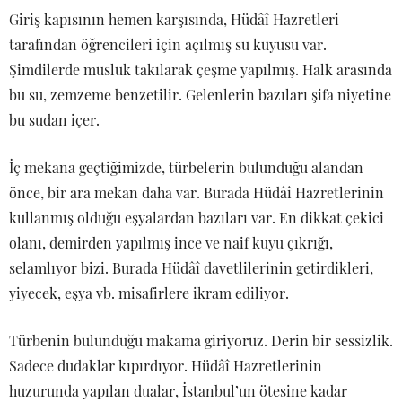
Giriş kapısının hemen karşısında, Hüdâî Hazretleri
tarafından öğrencileri için açılmış su kuyusu var.
Şimdilerde musluk takılarak çeşme yapılmış. Halk arasında
bu su, zemzeme benzetilir. Gelenlerin bazıları şifa niyetine
bu sudan içer.
İç mekana geçtiğimizde, türbelerin bulunduğu alandan
önce, bir ara mekan daha var. Burada Hüdâî Hazretlerinin
kullanmış olduğu eşyalardan bazıları var. En dikkat çekici
olanı, demirden yapılmış ince ve naif kuyu çıkrığı,
selamlıyor bizi. Burada Hüdâî davetlilerinin getirdikleri,
yiyecek, eşya vb. misafirlere ikram ediliyor.
Türbenin bulunduğu makama giriyoruz. Derin bir sessizlik.
Sadece dudaklar kıpırdıyor. Hüdâî Hazretlerinin
huzurunda yapılan dualar, İstanbul’un ötesine kadar