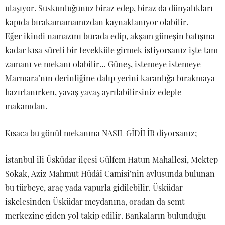
ulaşıyor. Suskunluğunuz biraz edep, biraz da dünyalıkları
kapıda bırakamamamızdan kaynaklanıyor olabilir.
Eğer ikindi namazını burada edip, akşam güneşin batışına
kadar kısa süreli bir tevekküle girmek istiyorsanız işte tam
zamanı ve mekanı olabilir… Güneş, istemeye istemeye
Marmara’nın derinliğine dalıp yerini karanlığa bırakmaya
hazırlanırken, yavaş yavaş ayrılabilirsiniz edeple
makamdan.
Kısaca bu gönül mekanına NASIL GİDİLİR diyorsanız;
İstanbul ili Üsküdar ilçesi Gülfem Hatun Mahallesi, Mektep
Sokak, Aziz Mahmut Hüdâî Camisi’nin avlusunda bulunan
bu türbeye, araç yada vapurla gidilebilir. Üsküdar
iskelesinden Üsküdar meydanına, oradan da semt
merkezine giden yol takip edilir. Bankaların bulunduğu