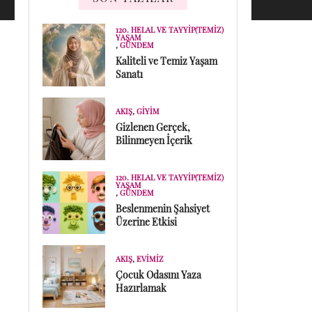
120. HELAL VE TAYYIP(TEMIZ)
YAŞAM
,
GÜNDEM
Kaliteli ve Temiz Yaşam
Sanatı
AKIŞ
,
GIYIM
Gizlenen Gerçek,
Bilinmeyen İçerik
120. HELAL VE TAYYIP(TEMIZ)
YAŞAM
,
GÜNDEM
Beslenmenin Şahsiyet
Üzerine Etkisi
AKIŞ
,
EVIMIZ
Çocuk Odasını Yaza
Hazırlamak