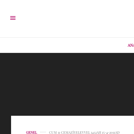
AN
GENEL
CUM 11 CEMAZIYELEVVEL 1432AH 15-4-2011AD