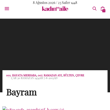
8 Ağustos 2026 / 23 Safer 1448
0
001. HAYATA MERHABA
,
007. RAMAZAN AYI
,
BÜLTEN
,
ÇEVRE
ÇAR 30 RAMAZAN 1434AH 7-8-2013AD
Bayram