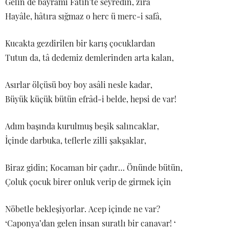
Gelin de bayramı Fâtih’te seyredin, zirâ
Hayâle, hâtıra sığmaz o herc ü merc-i safâ,
Kucakta gezdirilen bir karış çocuklardan
Tutun da, tâ dedemiz demlerinden arta kalan,
Asırlar ölçüsü boy boy asâli nesle kadar,
Büyük küçük bütün efrâd-i belde, hepsi de var!
Adım başında kurulmuş beşik salıncaklar,
İçinde darbuka, teflerle zilli şakşaklar,
Biraz gidin; Kocaman bir çadır… Önünde bütün,
Çoluk çocuk birer onluk verip de girmek için
Nöbetle bekleşiyorlar. Acep içinde ne var?
‘Caponya’dan gelen insan suratlı bir canavar! ‘