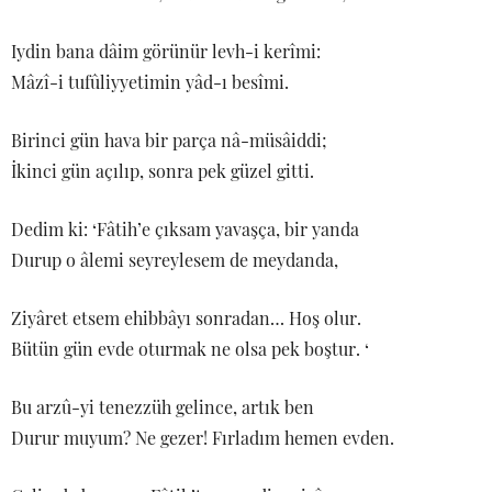
Iydin bana dâim görünür levh-i kerîmi:
Mâzî-i tufûliyyetimin yâd-ı besîmi.
Birinci gün hava bir parça nâ-müsâiddi;
İkinci gün açılıp, sonra pek güzel gitti.
Dedim ki: ‘Fâtih’e çıksam yavaşça, bir yanda
Durup o âlemi seyreylesem de meydanda,
Ziyâret etsem ehibbâyı sonradan… Hoş olur.
Bütün gün evde oturmak ne olsa pek boştur. ‘
Bu arzû-yi tenezzüh gelince, artık ben
Durur muyum? Ne gezer! Fırladım hemen evden.