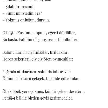
– Şifalıdır macun!
– Simit mi istedin ağa?
– Yokmuş onluğun, dursun.
O başta: Kuşkunu kopmuş eğerli düldüller,
Bu başta: Paldimi düşmüş semerli bülbüller!
Baloncular, hacıyatmazlar, fırıldaklar,
Horoz şekerleri, civ civ öten oyuncaklar;
Sağında atlıkarınca, solunda tahtırevan
Önünde bir sürü çekçek, tepende çifte kolan
Öbek öbek yere çökmüş kömür çeken develer…
Ferâğ-ı bâl ile birden geviş getirmedeler.