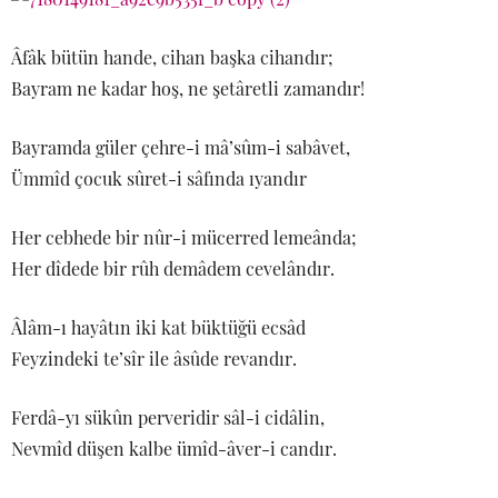
Âfâk bütün hande, cihan başka cihandır;
Bayram ne kadar hoş, ne şetâretli zamandır!
Bayramda güler çehre-i mâ’sûm-i sabâvet,
Ümmîd çocuk sûret-i sâfında ıyandır
Her cebhede bir nûr-i mücerred lemeânda;
Her dîdede bir rûh demâdem cevelândır.
Âlâm-ı hayâtın iki kat büktüğü ecsâd
Feyzindeki te’sîr ile âsûde revandır.
Ferdâ-yı sükûn perveridir sâl-i cidâlin,
Nevmîd düşen kalbe ümîd-âver-i candır.