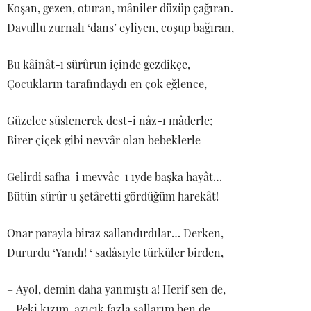
Koşan, gezen, oturan, mâniler düzüp çağıran.
Davullu zurnalı ‘dans’ eyliyen, coşup bağıran,
Bu kâinât-ı sürûrun içinde gezdikçe,
Çocukların tarafındaydı en çok eğlence,
Güzelce süslenerek dest-i nâz-ı mâderle;
Birer çiçek gibi nevvâr olan bebeklerle
Gelirdi safha-i mevvâc-ı ıyde başka hayât…
Bütün sürûr u şetâretti gördüğüm harekât!
Onar parayla biraz sallandırdılar… Derken,
Dururdu ‘Yandı! ‘ sadâsıyle türküler birden,
– Ayol, demin daha yanmıştı a! Herif sen de,
– Peki kızım, azıcık fazla sallarım ben de.