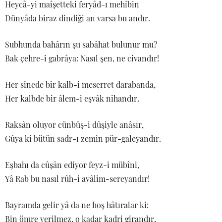
Heycâ-yi maîşetteki feryâd-ı mehîbin
Dünyâda biraz dindiği an varsa bu andır.
Subhunda bahârın şu sabâhat bulunur mu?
Bak çehre-i gabrâya: Nasıl şen, ne civandır!
Her sînede bir kalb-i meserret darabanda,
Her kalbde bir âlem-i eşvâk nihandır.
Raksân oluyor cünbüş-i dûşiyle anâsır,
Gûya ki bütün sadr-ı zemin pür-galeyandır.
Eşbahı da cûşân ediyor feyz-i mübîni,
Yâ Rab bu nasıl rûh-i avâlim-sereyandır!
Bayramda gelir yâ da ne hoş hâtıralar ki:
Bin ömre verilmez, o kadar kadri girandır,