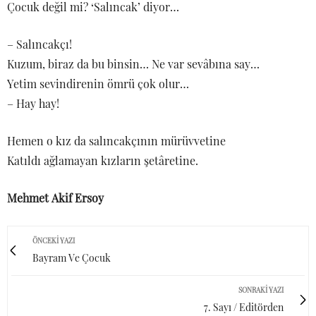
Çocuk değil mi? ‘Salıncak’ diyor…
– Salıncakçı!
Kuzum, biraz da bu binsin… Ne var sevâbına say…
Yetim sevindirenin ömrü çok olur…
– Hay hay!
Hemen o kız da salıncakçının mürüvvetine
Katıldı ağlamayan kızların şetâretine.
Mehmet Akif Ersoy
ÖNCEKI YAZI
Bayram Ve Çocuk
SONRAKI YAZI
7. Sayı / Editörden