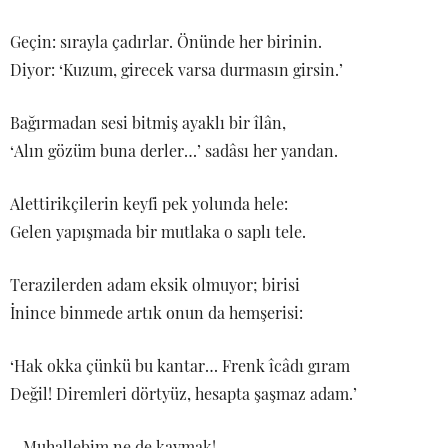
Geçin: sırayla çadırlar. Önünde her birinin.
Diyor: ‘Kuzum, girecek varsa durmasın girsin.’
Bağırmadan sesi bitmiş ayaklı bir îlân,
‘Alın gözüm buna derler…’ sadâsı her yandan.
Alettirikçilerin keyfi pek yolunda hele:
Gelen yapışmada bir mutlaka o saplı tele.
Terazilerden adam eksik olmuyor; birisi
İnince binmede artık onun da hemşerisi:
‘Hak okka çünkü bu kantar… Frenk îcâdı gıram
Değil! Diremleri dörtyüz, hesapta şaşmaz adam.’
– Muhallebim ne de kaymak!