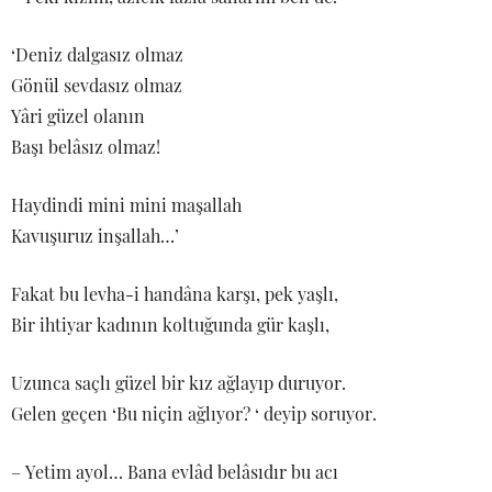
‘Deniz dalgasız olmaz
Gönül sevdasız olmaz
Yâri güzel olanın
Başı belâsız olmaz!
Haydindi mini mini maşallah
Kavuşuruz inşallah…’
Fakat bu levha-i handâna karşı, pek yaşlı,
Bir ihtiyar kadının koltuğunda gür kaşlı,
Uzunca saçlı güzel bir kız ağlayıp duruyor.
Gelen geçen ‘Bu niçin ağlıyor? ‘ deyip soruyor.
– Yetim ayol… Bana evlâd belâsıdır bu acı