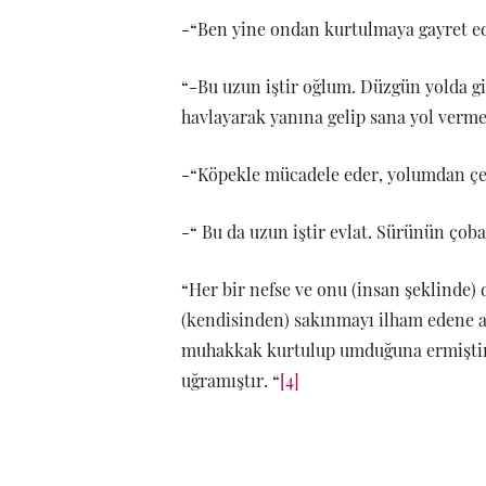
-“Ben yine ondan kurtulmaya gayret e
“-Bu uzun iştir oğlum. Düzgün yolda g
havlayarak yanına gelip sana yol verm
-“Köpekle mücadele eder, yolumdan çe
-“ Bu da uzun iştir evlat. Sürünün çob
“Her bir nefse ve onu (insan şeklinde)
(kendisinden) sakınmayı ilham edene an
muhakkak kurtulup umduğuna ermiştir.
uğramıştır. “
[4]