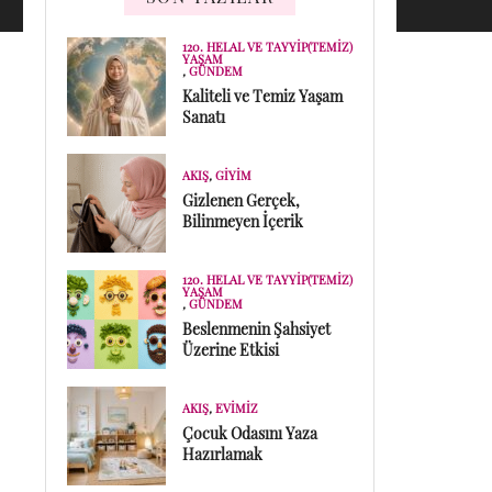
120. HELAL VE TAYYIP(TEMIZ)
YAŞAM
,
GÜNDEM
Kaliteli ve Temiz Yaşam
Sanatı
AKIŞ
,
GIYIM
Gizlenen Gerçek,
Bilinmeyen İçerik
120. HELAL VE TAYYIP(TEMIZ)
YAŞAM
,
GÜNDEM
Beslenmenin Şahsiyet
Üzerine Etkisi
AKIŞ
,
EVIMIZ
Çocuk Odasını Yaza
Hazırlamak