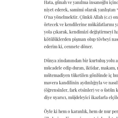
Hata, günah ve yanılma insanoğlu için
niyet ederek, samimi olarak yanlıştan
O’na yönelmektir. Çünkü Allah (c.c) o
örtecek ve kendilerine mükâfatlarını y
yola çıkarak, kendimizi değiştirmeyi ha
kötülüklerden pişman olup tövbeyi nas
ederim ki, cennete döner.
Dünya zindanından bir kurtuluş yolu ara
mücadele edip duran, iktidar, makam, ri
mütemadiyen tüketilen gönlünde iç huz
mavera kandilinin aydınlığıyla ve nasıl
(öğrensinler, fark etsinler) ve o üstün 
diye uyarıcı, müjdeleyici ikazlarla elçi
Öyle ki hem o karanlık, hem de nur perd