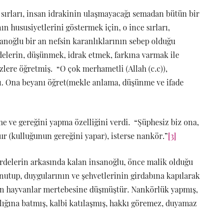
r sırları, insan idrakinin ulaşmayacağı semadan bütün bir
nın hususiyetlerini göstermek için, o ince sırları,
sanoğlu bir an nefsin karanlıklarının sebep olduğu
delerin, düşünmek, idrak etmek, farkına varmak ile
izlere öğretmiş. “O çok merhametli (Allah (c.c)),
ttı. Ona beyanı öğret(mekle anlama, düşünme ve ifade
etme ve gereğini yapma özelliğini verdi. “Şüphesiz biz ona,
lur (kulluğunun gereğini yapar), isterse nankör.”
[3]
erdelerin arkasında kalan insanoğlu, önce malik olduğu
unutup, duygularının ve şehvetlerinin girdabına kapılarak
an hayvanlar mertebesine düşmüştür. Nankörlük yapmış,
klığına batmış, kalbi katılaşmış, hakkı göremez, duyamaz