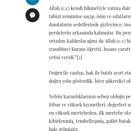
Allah (c.c) kendi hikmetiyle zatına dai
tabiat zeminine saçıp, isim ve sıfatları
damlaların sedeflerinde gizleyince; in
perdelerin arkasında kalmıştır. Bu per
ortadan kaldırılacağını da Allah (c.c) b
(rasulüne) Kuranı öğretti. İnsanı yara
yetisi ver)di.”
[2]
Doğru ile yanlışı, hak ile batılı ayırt 
doğru yolu gösterdik. İster şükredici o
Nefsin karanlıklarının sebep olduğu p
itibar ve yüksek kıymetleri, değerleri 
en yüksek mertebeden, ilk mertebe ol
kibirlenmiş, tembelleşmiş, gaflet bata
hale gelmiştir.