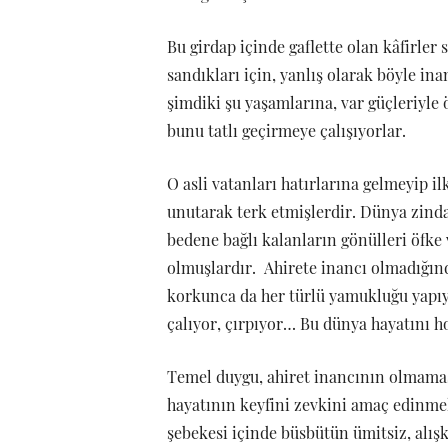
Bu girdap içinde gaflette olan kâfirler
sandıkları için, yanlış olarak böyle inan
şimdiki şu yaşamlarına, var güçleriyle 
bunu tatlı geçirmeye çalışıyorlar.
O asli vatanları hatırlarına gelmeyip il
unutarak terk etmişlerdir. Dünya zinda
bedene bağlı kalanların gönülleri öfke
olmuşlardır. Ahirete inancı olmadığı
korkunca da her türlü yamukluğu yapıy
çalıyor, çırpıyor… Bu dünya hayatını h
Temel duygu, ahiret inancının olmamas
hayatının keyfini zevkini amaç edinmel
şebekesi içinde büsbütün ümitsiz, alışk