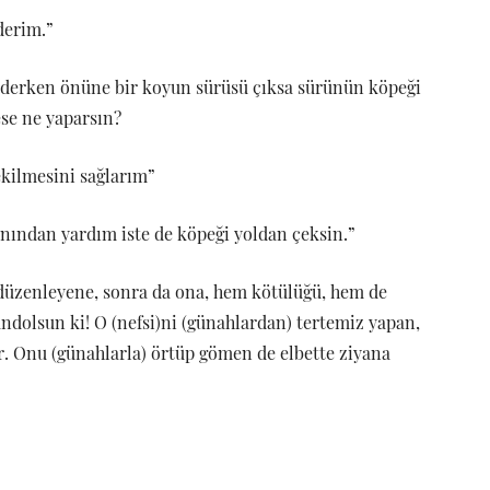
derim.”
iderken önüne bir koyun sürüsü çıksa sürünün köpeği
ese ne yaparsın?
kilmesini sağlarım”
anından yardım iste de köpeği yoldan çeksin.”
 düzenleyene, sonra da ona, hem kötülüğü, hem de
dolsun ki! O (nefsi)ni (günahlardan) tertemiz yapan,
 Onu (günahlarla) örtüp gömen de elbette ziyana