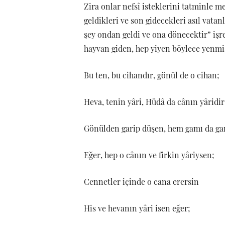
Zira onlar nefsî isteklerini tatminle m
geldikleri ve son gidecekleri asıl vata
şey ondan geldi ve ona dönecektir” işr
hayvan giden, hep yiyen böylece yenmiş
Bu ten, bu cihandır, gönül de o cihan;
Heva, tenin yâri, Hüdâ da cânın yâridir
Gönülden garip düşen, hem gamı da gari
Eğer, hep o cânın ve firkin yâriysen;
Cennetler içinde o cana erersin
His ve hevanın yâri isen eğer;