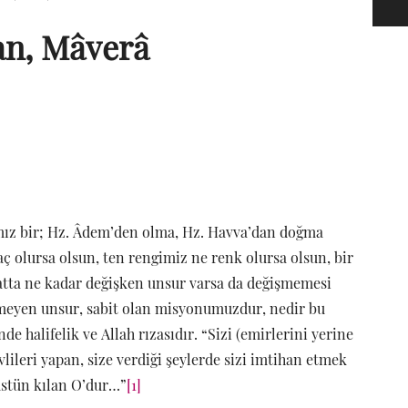
an, Mâverâ
mız bir; Hz. Âdem’den olma, Hz. Havva’dan doğma
 olursa olsun, ten rengimiz ne renk olursa olsun, bir
tta ne kadar değişken unsur varsa da değişmemesi
şmeyen unsur, sabit olan misyonumuzdur, nedir bu
 halifelik ve Allah rızasıdır. “Sizi (emirlerini yerine
lileri yapan, size verdiği şeylerde sizi imtihan etmek
üstün kılan O’dur…”
[1]