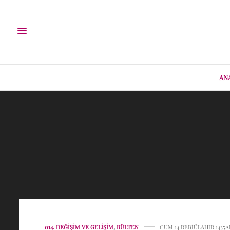
AN
014. DEĞIŞIM VE GELIŞIM
,
BÜLTEN
CUM 14 REBIÜLAHIR 1435A