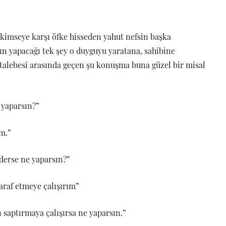
 kimseye karşı öfke hisseden yahut nefsin başka
ın yapacağı tek şey o duyguyu yaratana, sahibine
e talebesi arasında geçen şu konuşma buna güzel bir misal
 yaparsın?”
m.”
ederse ne yaparsın?”
araf etmeye çalışırım”
 saptırmaya çalışırsa ne yaparsın.”