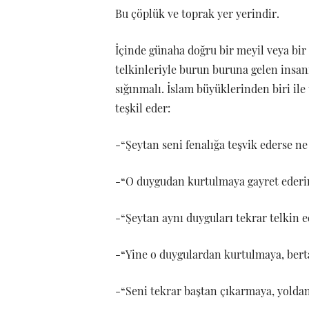
Bu çöplük ve toprak yer yerindir.
İçinde günaha doğru bir meyil veya bir
telkinleriyle burun buruna gelen insan
sığınmalı. İslam büyüklerinden biri il
teşkil eder:
-“Şeytan seni fenalığa teşvik ederse ne
-“O duygudan kurtulmaya gayret ederi
-“Şeytan aynı duyguları tekrar telkin 
-“Yine o duygulardan kurtulmaya, bert
-“Seni tekrar baştan çıkarmaya, yoldan