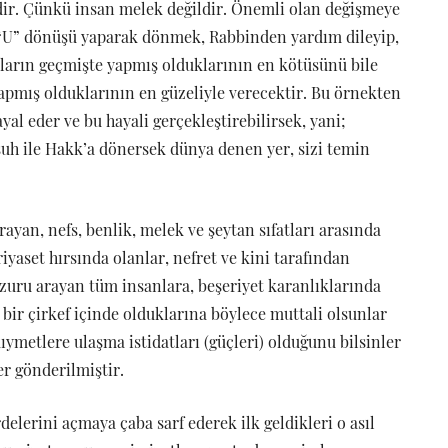
dir. Çünkü insan melek değildir. Önemli olan değişmeye
 “U” dönüşü yaparak dönmek, Rabbinden yardım dileyip,
nların geçmişte yapmış olduklarının en kötüsünü bile
apmış olduklarının en güzeliyle verecektir. Bu örnekten
yal eder ve bu hayali gerçekleştirebilirsek, yani;
uh ile Hakk’a dönersek dünya denen yer, sizi temin
yan, nefs, benlik, melek ve şeytan sıfatları arasında
yaset hırsında olanlar, nefret ve kini tarafından
uru arayan tüm insanlara, beşeriyet karanlıklarında
 bir çirkef içinde olduklarına böylece muttali olsunlar
kıymetlere ulaşma istidatları (güçleri) olduğunu bilsinler
ler gönderilmiştir.
elerini açmaya çaba sarf ederek ilk geldikleri o asıl