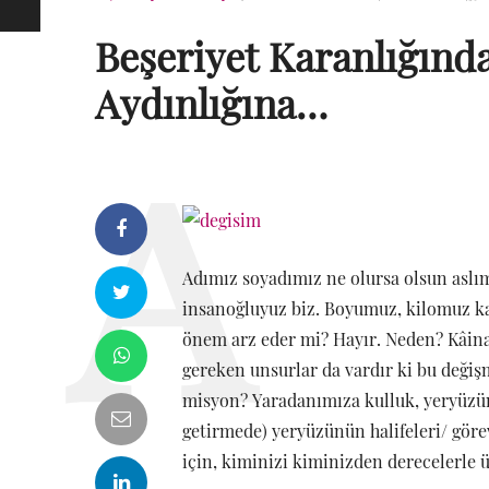
Beşeriyet Karanlığınd
Aydınlığına…
Adımız soyadımız ne olursa olsun aslı
insanoğluyuz biz. Boyumuz, kilomuz kaç
önem arz eder mi? Hayır. Neden? Kâina
gereken unsurlar da vardır ki bu deği
misyon? Yaradanımıza kulluk, yeryüzünde
getirmede) yeryüzünün halifeleri/ görev
için, kiminizi kiminizden derecelerle 