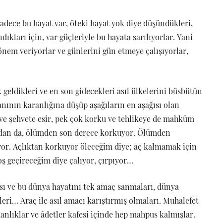
 sadece bu hayat var, öteki hayat yok diye düşündükleri,
dıkları için, var güçleriyle bu hayata sarılıyorlar. Yani
önem veriyorlar ve günlerini gün etmeye çalışıyorlar,
k geldikleri ve en son gidecekleri asıl ülkelerini büsbütün
nının karanlığına düşüp aşağıların en aşağısı olan
 ve şehvete esir, pek çok korku ve tehlikeye de mahkûm
ndan da, ölümden son derece korkuyor. Ölümden
or. Açlıktan korkuyor öleceğim diye; aç kalmamak için
oş geçireceğim diye çalıyor, çırpıyor…
ı ve bu dünya hayatını tek amaç sanmaları, dünya
eri… Araç ile asıl amacı karıştırmış olmaları. Muhalefet
anlıklar ve âdetler kafesi içinde hep mahpus kalmışlar.