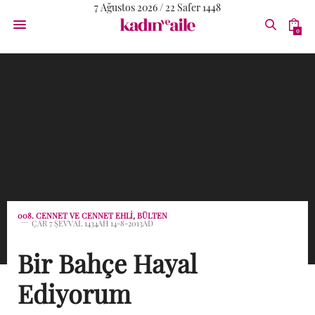
7 Ağustos 2026 / 22 Safer 1448
0
008. CENNET VE CENNET EHLI
,
BÜLTEN
ÇAR 7 ŞEVVAL 1434AH 14-8-2013AD
Bir Bahçe Hayal
Ediyorum