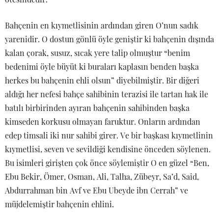
Bahçenin en kıymetlisinin ardından giren O’nun sadık
yarenidir. O dostun gönlü öyle geniştir ki bahçenin dışında
kalan çorak, susuz, sıcak yere talip olmuştur “benim
bedenimi öyle büyüt ki buraları kaplasın benden başka
herkes bu bahçenin ehli olsun” diyebilmiştir. Bir diğeri
aldığı her nefesi bahçe sahibinin terazisi ile tartan hak ile
batılı birbirinden ayıran bahçenin sahibinden başka
kimseden korkusu olmayan faruktur. Onların ardından
edep timsali iki nur sahibi girer. Ve bir başkası kıymetlinin
kıymetlisi, seven ve sevildiği kendisine önceden söylenen.
Bu isimleri girişten çok önce söylemiştir O en güzel “Ben,
Ebu Bekir, Ömer, Osman, Ali, Talha, Zübeyr, Sa’d, Said,
Abdurrahman bin Avf ve Ebu Ubeyde ibn Cerrah” ve
müjdelemiştir bahçenin ehlini.