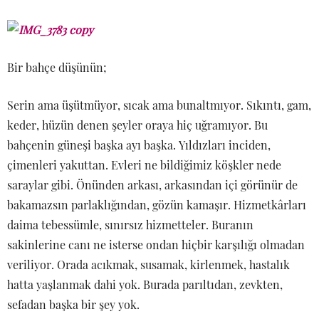
Bir bahçe düşünün;
Serin ama üşütmüyor, sıcak ama bunaltmıyor. Sıkıntı, gam,
keder, hüzün denen şeyler oraya hiç uğramıyor. Bu
bahçenin güneşi başka ayı başka. Yıldızları inciden,
çimenleri yakuttan. Evleri ne bildiğimiz köşkler nede
saraylar gibi. Önünden arkası, arkasından içi görünür de
bakamazsın parlaklığından, gözün kamaşır. Hizmetkârları
daima tebessümle, sınırsız hizmetteler. Buranın
sakinlerine canı ne isterse ondan hiçbir karşılığı olmadan
veriliyor. Orada acıkmak, susamak, kirlenmek, hastalık
hatta yaşlanmak dahi yok. Burada parıltıdan, zevkten,
sefadan başka bir şey yok.