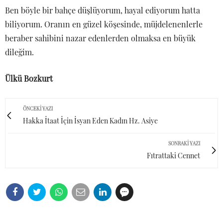
Ben böyle bir bahçe düşlüyorum, hayal ediyorum hatta
biliyorum. Oranın en güzel köşesinde, müjdelenenlerle
beraber sahibini nazar edenlerden olmaksa en büyük
dileğim.
Ülkü Bozkurt
ÖNCEKI YAZI
Hakka İtaat İçin İsyan Eden Kadın Hz. Asiye
SONRAKI YAZI
Fıtrattaki Cennet