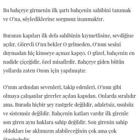
Bu bahçeye girmenin ilk şartı bahçenin sahibini tanımak
ve O’na, söylediklerine sorgusuz inanmaktır.
Buranın kapıları ilk defa sahibinin kıymetlisine, sevdiğine
açılır. Görevli O’nu bekler O gelmeden, O’nun sesini
duymadan hiç kimseye açmaz kapıyı. O güzel, bahçenin en
nadide çiçeğidir, özel misafirdir. Bahçeye giden bütün
yollarda zaten Onun için yapılmıştır.
O’nun ardından sevenleri, takip edenleri, O’nun gibi
olmaya çalışanlar girerler açılan kapıdan. Onlarda sıralıdır
ama. Burada hiçbir şey rastgele değildir, adaletsiz, usulsüz
ve sistemsiz değildir. Bahçenin katları vardır ilk girenle
son giren aynı haklara sahip değildir. Son girenin sahip
oldukları ise aklımızın alabileceğinin çok ama çok
ötesindedir.