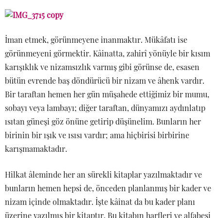
İman etmek, görünmeyene inanmaktır. Mükâfatı ise
görünmeyeni görmektir. Kâinatta, zahirî yönüyle bir kısım
karışıklık ve nizamsızlık varmış gibi görünse de, esasen
bütün evrende baş döndürücü bir nizam ve âhenk vardır.
Bir taraftan hemen her gün müşahede ettiğimiz bir mumu,
sobayı veya lambayı; diğer taraftan, dünyamızı aydınlatıp
ısıtan güneşi göz önüne getirip düşünelim. Bunların her
birinin bir ışık ve ısısı vardır; ama hiçbirisi birbirine
karışmamaktadır.
Hilkat âleminde her an sürekli kitaplar yazılmaktadır ve
bunların hemen hepsi de, önceden planlanmış bir kader ve
nizam içinde olmaktadır. İşte kâinat da bu kader planı
üzerine yazılmış bir kitaptır. Bu kitabın harfleri ve alfabesi