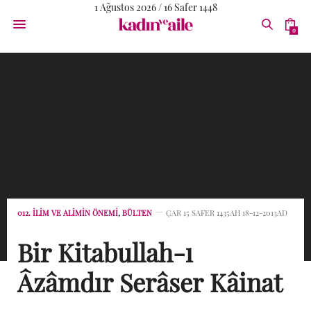
1 Ağustos 2026 / 16 Safer 1448
0
012. İLIM VE ALIMIN ÖNEMI
,
BÜLTEN
ÇAR 15 SAFER 1435AH 18-12-2013AD
Bir Kitabullah-ı
Âzâmdır Serâser Kâinat