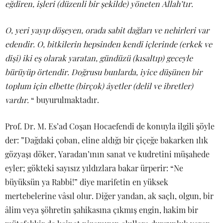
eğdiren, işleri (düzenli bir şekilde) yöneten Allah’tır.
O, yeri yayıp döşeyen, orada sabit dağları ve nehirleri var
edendir. O, bitkilerin hepsinden kendi içlerinde (erkek ve
dişi) iki eş olarak yaratan, gündüzü (kısaltıp) geceyle
bürüyüp örtendir. Doğrusu bunlarda, iyice düşünen bir
toplum için elbette (birçok) âyetler (delil ve ibretler)
vardır.
“ buyurulmaktadır.
Prof. Dr. M. Es’ad Coşan Hocaefendi de konuyla ilgili şöyle
der: ”Dağdaki çoban, eline aldığı bir çiçeğe bakarken ılık
gözyaşı döker, Yaradan’ının sanat ve kudretini müşahede
eyler; gökteki sayısız yıldızlara bakar ürperir: “Ne
büyüksün ya Rabbi!” diye marifetin en yüksek
mertebelerine vâsıl olur. Diğer yandan, ak saçlı, olgun, bir
âlim veya şöhretin şahikasına çıkmış engin, hakim bir