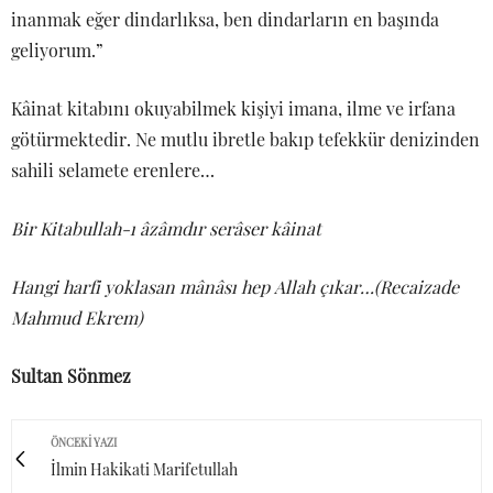
inanmak eğer dindarlıksa, ben dindarların en başında
geliyorum.”
Kâinat kitabını okuyabilmek kişiyi imana, ilme ve irfana
götürmektedir. Ne mutlu ibretle bakıp tefekkür denizinden
sahili selamete erenlere…
Bir Kitabullah-ı âzâmdır serâser kâinat
Hangi harfi yoklasan mânâsı hep Allah çıkar…(Recaizade
Mahmud Ekrem)
Sultan Sönmez
ÖNCEKI YAZI
İlmin Hakikati Marifetullah