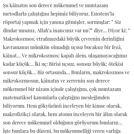
Şu kâinatın son derece mükemmel ve muntazam
metodlarla çalıştığını hepimiz biliyoruz. Eınsteın’la
röportaj yapmak için yanına gitmişler, sormuşlar: ” Siz
dindar mısınız, Allah’a inancınız var mı?” diye… Diyor ki: ”
Makrokozmos; etrafımızdaki büyük çevrenin derinliğini
kavramanın mümkün olmadığı uçsuz bucaksız bir fezâ,
kâinat… Ve mikrokozmos; kapalı âlem, ulaşamayacağımız
kadar küçük… İki uç: Birisi uçsuz, sonsuz büyük; ötekisi
sonsuz küçük… Biz ortasında… Bunların, makrokozmos ve
mikrokozmosun, kâinatın ve zerrenin son derece
mükemmel bir nizam içinde çalıştığını, çok muntazam
matematiksel kanunlarla çalıştığını mesleğimden
biliyorum. Hem gökyüzünü inceleyen bir kimse olarak,
makrofizikçi olarak, hem atomu inceleyen bir âlim olarak
son derece mükemmel olduğunu görüyorum bunların…
İşte bunlara bu düzeni, bu mükemmelliği veren varlığa