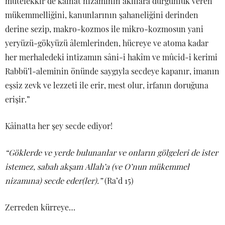
mütefekkir de kainat nizamının akıllara durgunluk veren
mükemmelliğini, kanunlarının şahaneliğini derinden
derine sezip, makro-kozmos ile mikro-kozmosun yani
yeryüzü-gökyüzü âlemlerinden, hücreye ve atoma kadar
her merhaledeki intizamın sâni-i hakîm ve mûcid-i kerimi
Rabbü’l-aleminin önünde saygıyla secdeye kapanır, imanın
eşsiz zevk ve lezzeti ile erir, mest olur, irfanın doruğuna
erişir.”
Kâinatta her şey secde ediyor!
“Göklerde ve yerde bulunanlar ve onların gölgeleri de ister
istemez, sabah akşam Allah’a (ve O’nun mükemmel
nizamına) secde eder(ler).”
(Ra’d 15)
Zerreden kürreye…