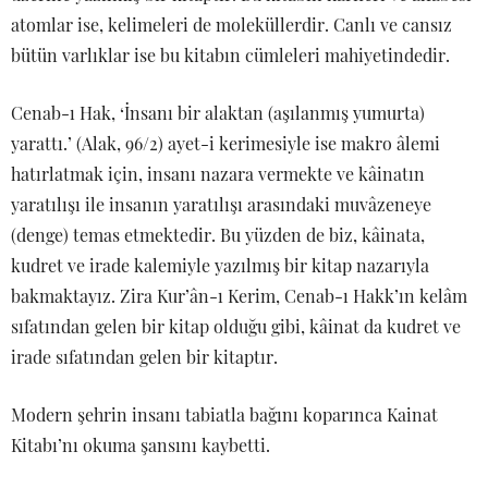
atomlar ise, kelimeleri de moleküllerdir. Canlı ve cansız
bütün varlıklar ise bu kitabın cümleleri mahiyetindedir.
Cenab-ı Hak, ‘İnsanı bir alaktan (aşılanmış yumurta)
yarattı.’ (Alak, 96/2) ayet-i kerimesiyle ise makro âlemi
hatırlatmak için, insanı nazara vermekte ve kâinatın
yaratılışı ile insanın yaratılışı arasındaki muvâzeneye
(denge) temas etmektedir. Bu yüzden de biz, kâinata,
kudret ve irade kalemiyle yazılmış bir kitap nazarıyla
bakmaktayız. Zira Kur’ân-ı Kerim, Cenab-ı Hakk’ın kelâm
sıfatından gelen bir kitap olduğu gibi, kâinat da kudret ve
irade sıfatından gelen bir kitaptır.
Modern şehrin insanı tabiatla bağını koparınca Kainat
Kitabı’nı okuma şansını kaybetti.