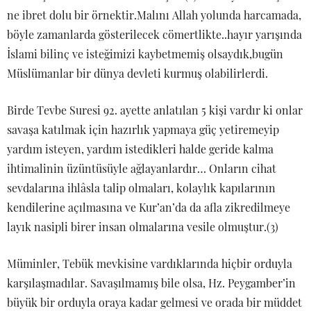
ne ibret dolu bir örnektir.Malını Allah yolunda harcamada,
böyle zamanlarda gösterilecek cömertlikte..hayır yarışında
İslami bilinç ve isteğimizi kaybetmemiş olsaydık,bugün
Müslümanlar bir dünya devleti kurmuş olabilirlerdi.
Birde Tevbe Suresi 92. ayette anlatılan 5 kişi vardır ki onlar
savaşa katılmak için hazırlık yapmaya güç yetiremeyip
yardım isteyen, yardım istedikleri halde geride kalma
ihtimalinin üzüntüsüyle ağlayanlardır… Onların cihat
sevdalarına ihlâsla talip olmaları, kolaylık kapılarının
kendilerine açılmasına ve Kur’an’da da afla zikredilmeye
layık nasipli birer insan olmalarına vesile olmuştur.(3)
Müminler, Tebük mevkisine vardıklarında hiçbir orduyla
karşılaşmadılar. Savaşılmamış bile olsa, Hz. Peygamber’in
büyük bir orduyla oraya kadar gelmesi ve orada bir müddet