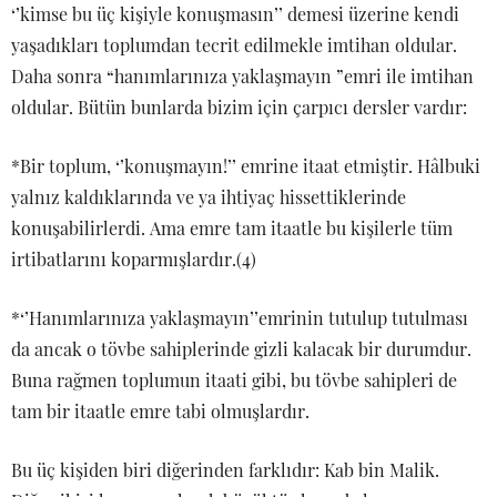
‘’kimse bu üç kişiyle konuşmasın’’ demesi üzerine kendi
yaşadıkları toplumdan tecrit edilmekle imtihan oldular.
Daha sonra “hanımlarınıza yaklaşmayın ”emri ile imtihan
oldular. Bütün bunlarda bizim için çarpıcı dersler vardır:
*Bir toplum, ‘’konuşmayın!’’ emrine itaat etmiştir. Hâlbuki
yalnız kaldıklarında ve ya ihtiyaç hissettiklerinde
konuşabilirlerdi. Ama emre tam itaatle bu kişilerle tüm
irtibatlarını koparmışlardır.(4)
*‘’Hanımlarınıza yaklaşmayın’’emrinin tutulup tutulması
da ancak o tövbe sahiplerinde gizli kalacak bir durumdur.
Buna rağmen toplumun itaati gibi, bu tövbe sahipleri de
tam bir itaatle emre tabi olmuşlardır.
Bu üç kişiden biri diğerinden farklıdır: Kab bin Malik.