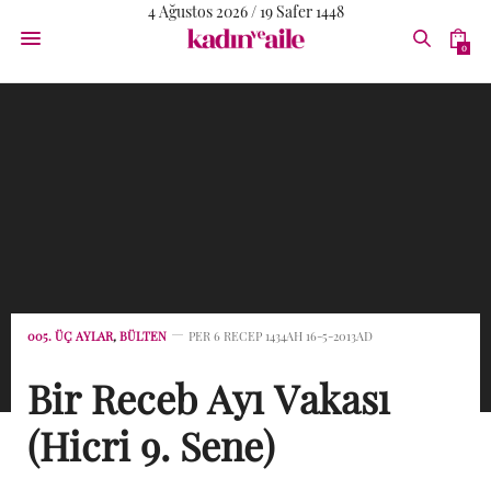
4 Ağustos 2026 / 19 Safer 1448
0
005. ÜÇ AYLAR
,
BÜLTEN
PER 6 RECEP 1434AH 16-5-2013AD
Bir Receb Ayı Vakası
(Hicri 9. Sene)