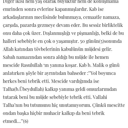
Diğer ikisi hem yaş olarak büyüktür hem de konuşmama
emrinden sonra evlerine kapanmışlardır. Kab ise
arkadaşlarının meclisinde bulunmaya, cemaatle namaza,
çarşıda, pazarda gezmeye devam eder. Bu sessiz birliktelik
onu daha çok üzer. Dışlanmışlığı ve pişmanlığı, belki de bu
halleri sebebiyle en çok o yaşamıştır. 50 günün(5)sonunda
Allah katından tövbelerinin kabulünün müjdesi gelir.
Sabah namazından sonra aldığı bu müjde ile hemen
mescide Rasulullah ‘ın yanına koşar. Kab b. Malik o günü
anlatırken şöyle bir ayrıntıdan bahseder :’’Yol boyunca
herkes beni tebrik etti. Mescide vardığımda ise
Talha(b.Übeydullah) kalkıp yanıma geldi omuzlarımdan
tutarak beni bu müjde sebebiyle tebrik etti. Vallahi
Talha’nın bu tutumunu hiç unutamıyorum. Çünkü mescitte
ondan başka hiçbir muhacir kalkıp da beni tebrik
etmedi…’’(6)