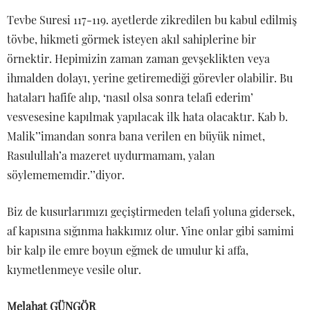
Tevbe Suresi 117-119. ayetlerde zikredilen bu kabul edilmiş
tövbe, hikmeti görmek isteyen akıl sahiplerine bir
örnektir. Hepimizin zaman zaman gevşeklikten veya
ihmalden dolayı, yerine getiremediği görevler olabilir. Bu
hataları hafife alıp, ‘nasıl olsa sonra telafi ederim’
vesvesesine kapılmak yapılacak ilk hata olacaktır. Kab b.
Malik’’imandan sonra bana verilen en büyük nimet,
Rasulullah’a mazeret uydurmamam, yalan
söylemememdir.’’diyor.
Biz de kusurlarımızı geçiştirmeden telafi yoluna gidersek,
af kapısına sığınma hakkımız olur. Yine onlar gibi samimi
bir kalp ile emre boyun eğmek de umulur ki affa,
kıymetlenmeye vesile olur.
Melahat GÜNGÖR