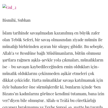
Bismihi, Subhan
İslam tarihinde savaşılmadan kazanılmış en büyük zafer
olan Tebük Seferi, bir savaş olmasından ziyade mümin ile
münafığı birbirinden ayıran bir süzgeç gibidir. Bu sebeple,
Allah’a ve Resulüne bağlı Müslümanların, bütün olumsuz
şartlara rağmen aşkla-şevkle yola çıkmaları, münafıkların
ise – bu savaşın kaybedileceğinden emin oldukları için-
münafık olduklarını çekinmeden aşikâr etmeleri çok
dikkat çekicidir. Hatta münafıklar savaşa katılmamak için
öyle bahaneler öne sürmüşlerdir ki, bunların içinde ‘ben
Bizans’ın kadınlarını görünce kendimi tutamam, bana izin
ver!’diyen bile olmuştur. Allah-u Teâlâ bu cüretkârlığı
cevapsız bırakmamış ve Tevbe Suresi 49. ayette bu tavırda