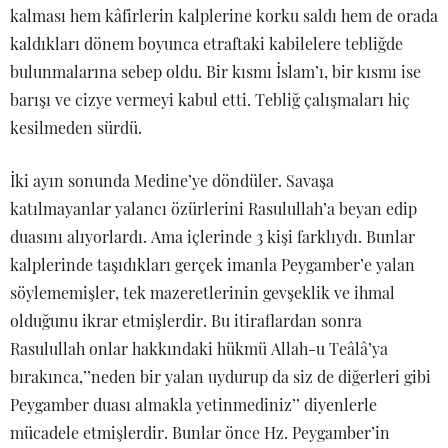
kalması hem kâfirlerin kalplerine korku saldı hem de orada
kaldıkları dönem boyunca etraftaki kabilelere tebliğde
bulunmalarına sebep oldu. Bir kısmı İslam’ı, bir kısmı ise
barışı ve cizye vermeyi kabul etti. Tebliğ çalışmaları hiç
kesilmeden sürdü.
İki ayın sonunda Medine’ye döndüler. Savaşa
katılmayanlar yalancı özürlerini Rasulullah’a beyan edip
duasını alıyorlardı. Ama içlerinde 3 kişi farklıydı. Bunlar
kalplerinde taşıdıkları gerçek imanla Peygamber’e yalan
söylememişler, tek mazeretlerinin gevşeklik ve ihmal
olduğunu ikrar etmişlerdir. Bu itiraflardan sonra
Rasulullah onlar hakkındaki hükmü Allah-u Teâlâ’ya
bırakınca,’’neden bir yalan uydurup da siz de diğerleri gibi
Peygamber duası almakla yetinmediniz’’ diyenlerle
mücadele etmişlerdir. Bunlar önce Hz. Peygamber’in