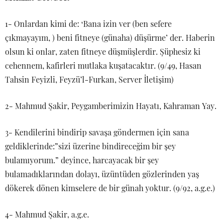
1- Onlardan kimi de: ‘Bana izin ver (ben sefere
çıkmayayım, ) beni fitneye (günaha) düşürme’ der. Haberin
olsun ki onlar, zaten fitneye düşmüşlerdir. Şüphesiz ki
cehennem, kafirleri mutlaka kuşatacaktır. (9/49, Hasan
Tahsin Feyizli, Feyzü’l-Furkan, Server İletişim)
2- Mahmud Şakir, Peygamberimizin Hayatı, Kahraman Yay.
3- Kendilerini bindirip savaşa göndermen için sana
geldiklerinde:”sizi üzerine bindireceğim bir şey
bulamıyorum.” deyince, harcayacak bir şey
bulamadıklarından dolayı, üzüntüden gözlerinden yaş
dökerek dönen kimselere de bir günah yoktur. (9/92, a.g.e.)
4- Mahmud Şakir, a.g.e.