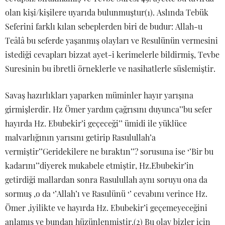
olan kişi/kişilere uyarıda bulunmuştur(1). Aslında Tebük
Seferini farklı kılan sebeplerden biri de budur: Allah-u
Teâlâ bu seferde yaşanmış olayları ve Resulünün vermesini
istediği cevapları bizzat ayet-i kerimelerle bildirmiş, Tevbe
Suresinin bu ibretli örneklerle ve nasihatlerle süslemiştir.
Savaş hazırlıkları yaparken müminler hayır yarışına
girmişlerdir. Hz Ömer yardım çağrısını duyunca’’bu sefer
hayırda Hz. Ebubekir’i geçeceği’’ ümidi ile yüklüce
malvarlığının yarısını getirip Rasulullah’a
vermiştir’’Geridekilere ne bıraktın’’? sorusuna ise ‘’Bir bu
kadarını’’diyerek mukabele etmiştir, Hz.Ebubekir’in
getirdiği mallardan sonra Rasulullah aynı soruyu ona da
sormuş ,o da ‘’Allah’ı ve Rasulünü ‘’ cevabını verince Hz.
Ömer ,iyilikte ve hayırda Hz. Ebubekir’i geçemeyeceğini
anlamış ve bundan hüzünlenmiştir.(2) Bu olay bizler için