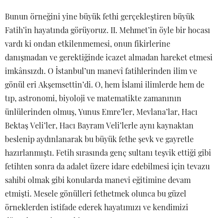
Bunun örneğini yine büyük fethi gerçekleştiren büyük
Fatih’in hayatında görüyoruz. II. Mehmet’in öyle bir hocası
vardı ki ondan etkilenmemesi, onun fikirlerine
danışmadan ve gerektiğinde icazet almadan hareket etmesi
imkânsızdı. O İstanbul’un manevî fatihlerinden ilim ve
gönül eri Akşemsettin’di. O, hem İslami ilimlerde hem de
tıp, astronomi, biyoloji ve matematikte zamanının
ünlülerinden olmuş, Yunus Emre’ler, Mevlana’lar, Hacı
Bektaş Veli’ler, Hacı Bayram Veli’lerle aynı kaynaktan
beslenip aydınlanarak bu büyük fethe şevk ve gayretle
hazırlanmıştı. Fetih sırasında genç sultanı teşvik ettiği gibi
fetihten sonra da adalet üzere idare edebilmesi için tevazu
sahibi olmak gibi konularda manevi eğitimine devam
etmişti. Mesele gönülleri fethetmek olunca bu güzel
örneklerden istifade ederek hayatımızı ve kendimizi