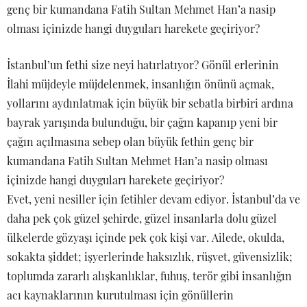
genç bir kumandana Fatih Sultan Mehmet Han’a nasip
olması içinizde hangi duyguları harekete geçiriyor?
İstanbul’un fethi size neyi hatırlatıyor? Gönül erlerinin
İlahi müjdeyle müjdelenmek, insanlığın önünü açmak,
yollarını aydınlatmak için büyük bir sebatla birbiri ardına
bayrak yarışında bulunduğu, bir çağın kapanıp yeni bir
çağın açılmasına sebep olan büyük fethin genç bir
kumandana Fatih Sultan Mehmet Han’a nasip olması
içinizde hangi duyguları harekete geçiriyor?
Evet, yeni nesiller için fetihler devam ediyor. İstanbul’da ve
daha pek çok güzel şehirde, güzel insanlarla dolu güzel
ülkelerde gözyaşı içinde pek çok kişi var. Ailede, okulda,
sokakta şiddet; işyerlerinde haksızlık, rüşvet, güvensizlik;
toplumda zararlı alışkanlıklar, fuhuş, terör gibi insanlığın
acı kaynaklarının kurutulması için gönüllerin