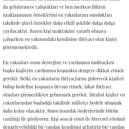
da geliştirmeye çalıştıkları ve ben merkezcilikten
uzaklaşmanın örneklerini en yakınlarına sundukları
takdirde güzel örnekler daha etkili şekilde dalga dalga
yayılacaktır. Bazen kişi uzaktakine yararlı olmaya
çalışırken en yakınındaki kendisine ihtiyacı olan kişiyi
görememektedir.
En yakınları onun desteğine ve yardımına muhtaçken
başka kişilerin yardımına koşmakta dengeye dikkat etmek
gerekir. Belki en yakınların ihtiyaçlarını giderecek kişileri
bulup hedefine koşmaya devam etmek; fakat ihtiyacı
olanları görmezlikten gelmemek gerekir. İdealist kişiler en
yakınlarından başladığı takdirde milletçe hedefe ulaşmak
daha kolay olacaktır. Bunu insanlık önderlerinde bütün
canlılığı ile görüyoruz. Kişi sosyal yönü ile bireysel yönünü
dengeleyebildiği bir yandan kendisini geliştirip bir yandan