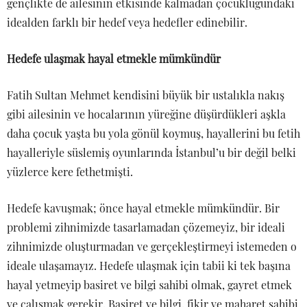
gençlikte de ailesinin etkisinde kalmadan çocukluğundaki
idealden farklı bir hedef veya hedefler edinebilir.
Hedefe ulaşmak hayal etmekle mümkündür
Fatih Sultan Mehmet kendisini büyük bir ustalıkla nakış
gibi ailesinin ve hocalarının yüreğine düşürdükleri aşkla
daha çocuk yaşta bu yola gönül koymuş, hayallerini bu fetih
hayalleriyle süslemiş oyunlarında İstanbul’u bir değil belki
yüzlerce kere fethetmişti.
Hedefe kavuşmak; önce hayal etmekle mümkündür. Bir
problemi zihnimizde tasarlamadan çözemeyiz, bir ideali
zihnimizde oluşturmadan ve gerçekleştirmeyi istemeden o
ideale ulaşamayız. Hedefe ulaşmak için tabii ki tek başına
hayal yetmeyip basiret ve bilgi sahibi olmak, gayret etmek
ve çalışmak gerekir. Basiret ve bilgi, fikir ve maharet sahibi