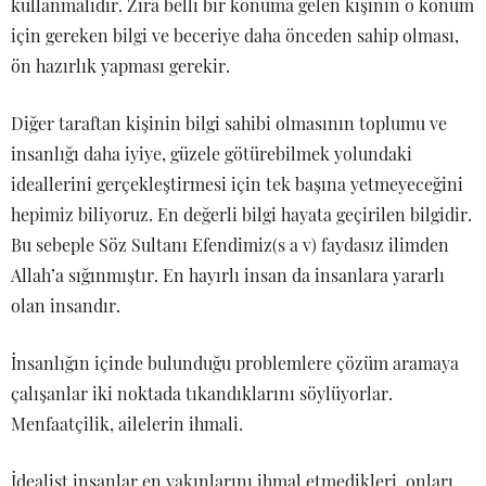
kullanmalıdır. Zira belli bir konuma gelen kişinin o konum
için gereken bilgi ve beceriye daha önceden sahip olması,
ön hazırlık yapması gerekir.
Diğer taraftan kişinin bilgi sahibi olmasının toplumu ve
insanlığı daha iyiye, güzele götürebilmek yolundaki
ideallerini gerçekleştirmesi için tek başına yetmeyeceğini
hepimiz biliyoruz. En değerli bilgi hayata geçirilen bilgidir.
Bu sebeple Söz Sultanı Efendimiz(s a v) faydasız ilimden
Allah’a sığınmıştır. En hayırlı insan da insanlara yararlı
olan insandır.
İnsanlığın içinde bulunduğu problemlere çözüm aramaya
çalışanlar iki noktada tıkandıklarını söylüyorlar.
Menfaatçilik, ailelerin ihmali.
İdealist insanlar en yakınlarını ihmal etmedikleri, onları