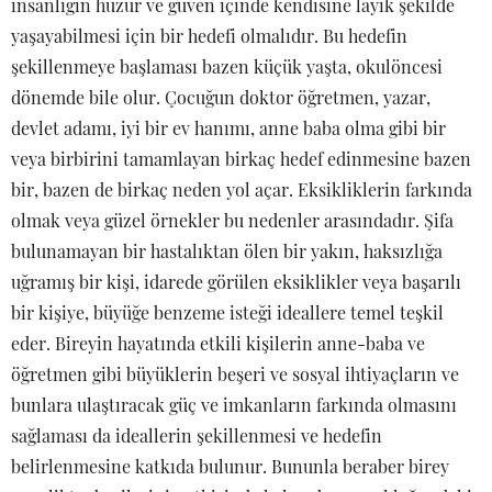
insanlığın huzur ve güven içinde kendisine layık şekilde
yaşayabilmesi için bir hedefi olmalıdır. Bu hedefin
şekillenmeye başlaması bazen küçük yaşta, okulöncesi
dönemde bile olur. Çocuğun doktor öğretmen, yazar,
devlet adamı, iyi bir ev hanımı, anne baba olma gibi bir
veya birbirini tamamlayan birkaç hedef edinmesine bazen
bir, bazen de birkaç neden yol açar. Eksikliklerin farkında
olmak veya güzel örnekler bu nedenler arasındadır. Şifa
bulunamayan bir hastalıktan ölen bir yakın, haksızlığa
uğramış bir kişi, idarede görülen eksiklikler veya başarılı
bir kişiye, büyüğe benzeme isteği ideallere temel teşkil
eder. Bireyin hayatında etkili kişilerin anne-baba ve
öğretmen gibi büyüklerin beşeri ve sosyal ihtiyaçların ve
bunlara ulaştıracak güç ve imkanların farkında olmasını
sağlaması da ideallerin şekillenmesi ve hedefin
belirlenmesine katkıda bulunur. Bununla beraber birey