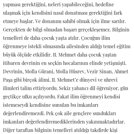
yapması gerektiğini, neleri yapabileceğini, hedefine
ulaşmak için kendisini nasıl donatması gerektiğini fark
etmeye başlar. Ve donanım sahibi olmak için ilme sarılır.
Gerçekten de bilgi olmadan başarı gerçekleşemez. Bilginin
temelleri de daha çocuk yaşta atılır. Çocuğun ilim
öğrenmeye istekli olmasında ailesinden aldığı temel eğitim
büyük ölçüde etkilidir. II. Mehmet daha çocuk yaştan
itibaren devrinin en seçkin hocalarının elinde yetişmişti.
Devrinin, Molla Gürani, Molla Hüsrev, Vezir Sinan, Ahmet
Paşa gibi birçok âlimi, II. Mehmet’e dünyevî ve uhrevî
ilimleri talim ettiriyordu. Sekiz yabancı dil öğreniyor, gün
geçtikçe ufku açılıyordu. Fakat ilim öğrenmeyi kendisi
istemeseydi kendisine sunulan bu imkanları
değerlendiremezdi. Pek çok aile gençlere sundukları
imkanları değerlendiremediklerinden yakınmaktadırlar.
Diğer taraftan bilginin temelleri atıldığı takdirde kişi