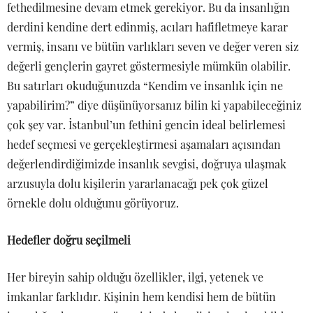
fethedilmesine devam etmek gerekiyor. Bu da insanlığın
derdini kendine dert edinmiş, acıları hafifletmeye karar
vermiş, insanı ve bütün varlıkları seven ve değer veren siz
değerli gençlerin gayret göstermesiyle mümkün olabilir.
Bu satırları okuduğunuzda “Kendim ve insanlık için ne
yapabilirim?” diye düşünüyorsanız bilin ki yapabileceğiniz
çok şey var. İstanbul’un fethini gencin ideal belirlemesi
hedef seçmesi ve gerçekleştirmesi aşamaları açısından
değerlendirdiğimizde insanlık sevgisi, doğruya ulaşmak
arzusuyla dolu kişilerin yararlanacağı pek çok güzel
örnekle dolu olduğunu görüyoruz.
Hedefler doğru seçilmeli
Her bireyin sahip olduğu özellikler, ilgi, yetenek ve
imkanlar farklıdır. Kişinin hem kendisi hem de bütün