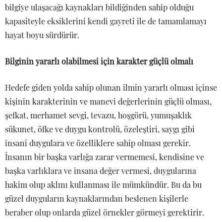
bilgiye ulaşacağı kaynakları bildiğinden sahip olduğu
kapasiteyle eksiklerini kendi gayreti ile de tamamlamayı
hayat boyu sürdürür.
Bilginin yararlı olabilmesi için karakter güçlü olmalı
Hedefe giden yolda sahip olunan ilmin yararlı olması içinse
kişinin karakterinin ve manevi değerlerinin güçlü olması,
şefkat, merhamet sevgi, tevazu, hoşgörü, yumuşaklık
sükunet, öfke ve duygu kontrolü, özeleştiri, saygı gibi
insanî duygulara ve özelliklere sahip olması gerekir.
İnsanın bir başka varlığa zarar vermemesi, kendisine ve
başka varlıklara ve insana değer vermesi, duygularına
hakim olup aklını kullanması ile mümkündür. Bu da bu
güzel duyguların kaynaklarından beslenen kişilerle
beraber olup onlarda güzel örnekler görmeyi gerektirir.