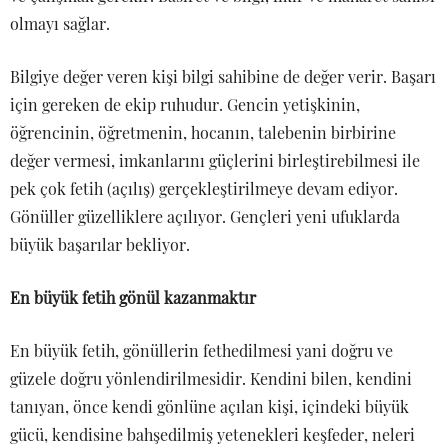
olmayı sağlar.
Bilgiye değer veren kişi bilgi sahibine de değer verir. Başarı
için gereken de ekip ruhudur. Gencin yetişkinin,
öğrencinin, öğretmenin, hocanın, talebenin birbirine
değer vermesi, imkanlarını güçlerini birleştirebilmesi ile
pek çok fetih (açılış) gerçekleştirilmeye devam ediyor.
Gönüller güzelliklere açılıyor. Gençleri yeni ufuklarda
büyük başarılar bekliyor.
En büyük fetih gönül kazanmaktır
En büyük fetih, gönüllerin fethedilmesi yani doğru ve
güzele doğru yönlendirilmesidir. Kendini bilen, kendini
tanıyan, önce kendi gönlüne açılan kişi, içindeki büyük
gücü, kendisine bahşedilmiş yetenekleri keşfeder, neleri