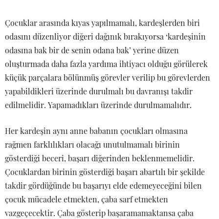
Çocuklar arasında kıyas yapılmamalı, kardeşlerden biri
odasını düzenliyor diğeri dağınık bırakıyorsa ‘kardeşinin
odasına bak bir de senin odana bak’ yerine düzen
oluşturmada daha fazla yardıma ihtiyacı olduğu görülerek
küçük parçalara bölünmüş görevler verilip bu görevlerden
yapabildikleri üzerinde durulmalı bu davranışı takdir
edilmelidir. Yapamadıkları üzerinde durulmamalıdır.
Her kardeşin aynı anne babanın çocukları olmasına
rağmen farklılıkları olacağı unutulmamalı birinin
gösterdiği beceri, başarı diğerinden beklenmemelidir.
Çocuklardan birinin gösterdiği başarı abartılı bir şekilde
takdir gördüğünde bu başarıyı elde edemeyeceğini bilen
çocuk mücadele etmekten, çaba sarf etmekten
vazgeçecektir. Çaba gösterip başaramamaktansa çaba