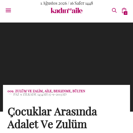
1 Ağustos 2026 / 16 Safer 1448
0
009. ZULÜM VE ZALIM
,
AİLE
,
BESLENME
,
BÜLTEN
PAZ 9 ZILKADE 1434AH 15-9-2013AD
Çocuklar Arasında
Adalet Ve Zulüm