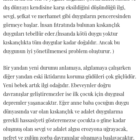
dış dünyayı kendisine karşı eksildiğini düşündüğü ilgi,
sevgi, şefkat ve merhamet gibi duyguların penceresinden
görmeye başlar. İnsan fıtratında bulunan kıskançlık
duyguları tebellür eder.(İnsanda kötü duygu yoktur
kıskançlıkta tüm duygular kadar doğaldır. Ancak bu
duygunun iyi yönetilmemesi problem oluşturur. )
Bir yandan yeni durumu anlamaya, algılamaya çalışırken
diğer yandan eski iktidarını koruma güdüleri çok güçlüdür.
Yeni bebek artık ilgi odağıdır. Ebeveynler doğru
davranışlar geliştiremezler ise ilk çocuk için duygusal
depremler yaşanacaktır. Eğer anne baba çocuğun duygu
dünyasında var olan kıskançlık ve adalet duygularına
gerekli hassasiyeti gösteremezse çocukta o güne kadar
oluşmuş olan sevgi ve adalet algısı erozyona uğrayacak,
nefret ve zulüm zorba davranışlar oluşmaya başlayacaktır.