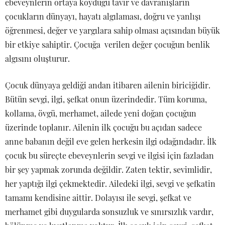
ebeveynlerin ortaya koyduğu tavır ve davranışların
çocukların dünyayı, hayatı algılaması, doğru ve yanlışı
öğrenmesi, değer ve yargılara sahip olması açısından büyük
bir etkiye sahiptir. Çocuğa verilen değer çocuğun benlik
algısını oluşturur.
Çocuk dünyaya geldiği andan itibaren ailenin biriciğidir.
Bütün sevgi, ilgi, şefkat onun üzerindedir. Tüm koruma,
kollama, övgü, merhamet, ailede yeni doğan çocuğun
üzerinde toplanır. Ailenin ilk çocuğu bu açıdan sadece
anne babanın değil eve gelen herkesin ilgi odağındadır. İlk
çocuk bu süreçte ebeveynlerin sevgi ve ilgisi için fazladan
bir şey yapmak zorunda değildir. Zaten tektir, sevimlidir,
her yaptığı ilgi çekmektedir. Ailedeki ilgi, sevgi ve şefkatin
tamamı kendisine aittir. Dolayısı ile sevgi, şefkat ve
merhamet gibi duygularda sonsuzluk ve sınırsızlık vardır,