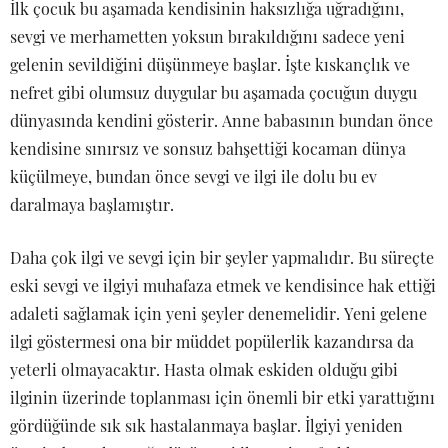
İlk çocuk bu aşamada kendisinin haksızlığa uğradığını,
sevgi ve merhametten yoksun bırakıldığını sadece yeni
gelenin sevildiğini düşünmeye başlar. İşte kıskançlık ve
nefret gibi olumsuz duygular bu aşamada çocuğun duygu
dünyasında kendini gösterir. Anne babasının bundan önce
kendisine sınırsız ve sonsuz bahşettiği kocaman dünya
küçülmeye, bundan önce sevgi ve ilgi ile dolu bu ev
daralmaya başlamıştır.
Daha çok ilgi ve sevgi için bir şeyler yapmalıdır. Bu süreçte
eski sevgi ve ilgiyi muhafaza etmek ve kendisince hak ettiği
adaleti sağlamak için yeni şeyler denemelidir. Yeni gelene
ilgi göstermesi ona bir müddet popülerlik kazandırsa da
yeterli olmayacaktır. Hasta olmak eskiden olduğu gibi
ilginin üzerinde toplanması için önemli bir etki yarattığını
gördüğünde sık sık hastalanmaya başlar. İlgiyi yeniden