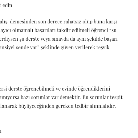
t edin
alış’ demesinden son derece rahatsız olup buna karşı
layıcı olmamalı başarıları takdir edilmeli öğrenci “şu
terdiysen şu derste veya sınavda da aynı şekilde başarı
ansiyel sende var” şeklinde güven verilerek teşvik
ersi derste öğrenebilmeli ve evinde öğrendiklerini
lamıyorsa bazı sorunlar var demektir. Bu sorunlar tespit
tlanarak büyüyeceğinden gereken tedbir alınmalıdır.
n