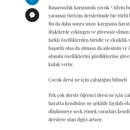
Başarısızlık karşısında çocuk “Ailem b
yaramaz biriyim derslerimde bir türlü 
Bu da daha sonra sınav kaygısına hayat
ilişkilerde çekingen ve güvensiz olmay
farklı özelliklerden biridir ve eksiklik
başarılı olsa da olmasa da ailesinin ve
olumlu özelliklerini gördüklerine güven
kulak verin:
Çocuk dersi ne için çalıştığını bilmeli
Pek çok derste öğrenci dersi ne için ça
hayatta kendisine ne şekilde faydalı 
düşünmeye sevk etmek yararları kendi
derslere olan ilgiyi artırır.