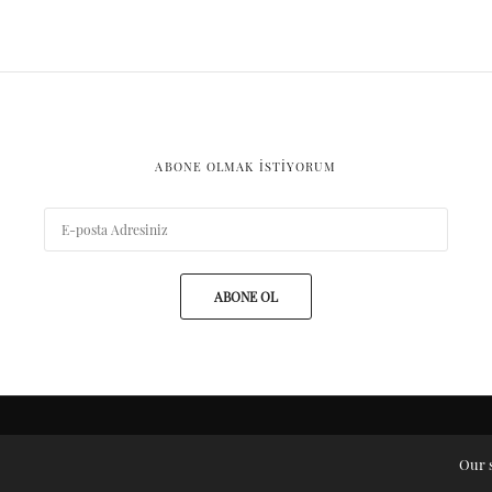
ABONE OLMAK ISTIYORUM
ABONE OL
ARŞIV
Our s