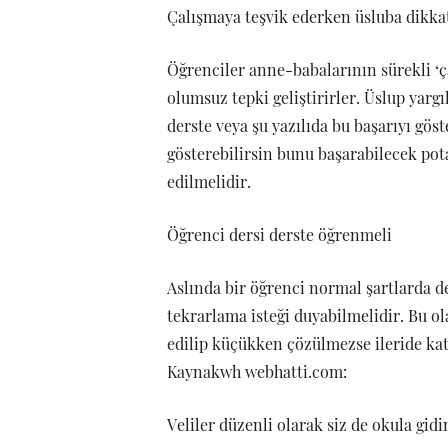
Çalışmaya teşvik ederken üsluba dikka
Öğrenciler anne-babalarının sürekli ‘ç
olumsuz tepki geliştirirler. Üslup yargı
derste veya şu yazılıda bu başarıyı gös
gösterebilirsin bunu başarabilecek pot
edilmelidir.
Öğrenci dersi derste öğrenmeli
Aslında bir öğrenci normal şartlarda d
tekrarlama isteği duyabilmelidir. Bu o
edilip küçükken çözülmezse ileride ka
Kaynakwh webhatti.com:
Veliler düzenli olarak siz de okula gidi