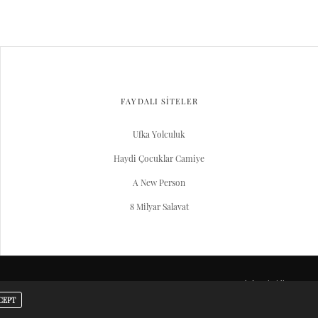
FAYDALI SİTELER
Ufka Yolculuk
Haydi Çocuklar Camiye
A New Person
8 Milyar Salavat
Server Yaşam Vakıfı projesidir.
CEPT