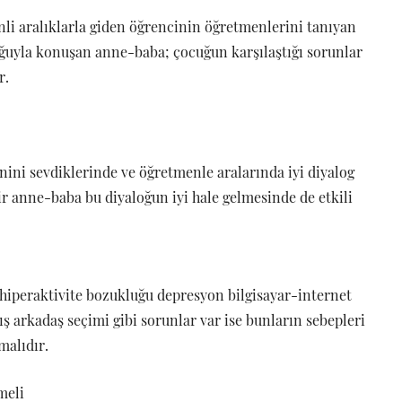
li aralıklarla giden öğrencinin öğretmenlerini tanıyan
ğuyla konuşan anne-baba; çocuğun karşılaştığı sorunlar
r.
nini sevdiklerinde ve öğretmenle aralarında iyi diyalog
bir anne-baba bu diyaloğun iyi hale gelmesinde de etkili
 hiperaktivite bozukluğu depresyon bilgisayar-internet
ış arkadaş seçimi gibi sorunlar var ise bunların sebepleri
malıdır.
meli