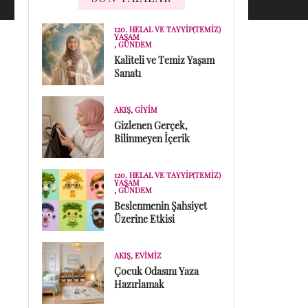
120. HELAL VE TAYYIP(TEMIZ)
YAŞAM
,
GÜNDEM
Kaliteli ve Temiz Yaşam
Sanatı
AKIŞ
,
GIYIM
Gizlenen Gerçek,
Bilinmeyen İçerik
120. HELAL VE TAYYIP(TEMIZ)
YAŞAM
,
GÜNDEM
Beslenmenin Şahsiyet
Üzerine Etkisi
AKIŞ
,
EVIMIZ
Çocuk Odasını Yaza
Hazırlamak