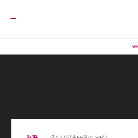
AN
GENEL
CUM 18 ŞEVVAL 1432AH 16-9-2011AD