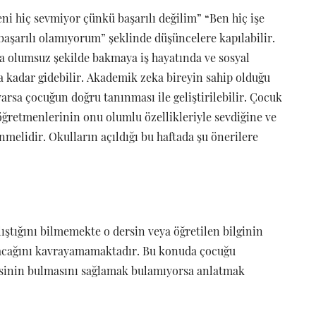
eni hiç sevmiyor çünkü başarılı değilim” “Ben hiç işe
başarılı olamıyorum” şeklinde düşüncelere kapılabilir.
a olumsuz şekilde bakmaya iş hayatında ve sosyal
a kadar gidebilir. Akademik zeka bireyin sahip olduğu
 varsa çocuğun doğru tanınması ile geliştirilebilir. Çocuk
 öğretmenlerinin onu olumlu özellikleriyle sevdiğine ve
melidir. Okulların açıldığı bu haftada şu önerilere
lıştığını bilmemekte o dersin veya öğretilen bilginin
olacağını kavrayamamaktadır. Bu konuda çocuğu
sinin bulmasını sağlamak bulamıyorsa anlatmak