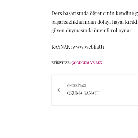
Ders başarısında öğrencinin kendine 
başarısızlıklarından dolayı hayal kırı
güven duymasında önemli rol oynar.
KAYNAK :www.webhattı
ETIKETLER:
ÇOCUĞUM VE BEN
ÖNCEKI YAZI
OKUMA SANATI