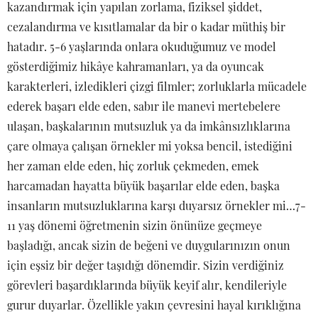
kazandırmak için yapılan zorlama, fiziksel şiddet,
cezalandırma ve kısıtlamalar da bir o kadar müthiş bir
hatadır. 5-6 yaşlarında onlara okuduğumuz ve model
gösterdiğimiz hikâye kahramanları, ya da oyuncak
karakterleri, izledikleri çizgi filmler; zorluklarla mücadele
ederek başarı elde eden, sabır ile manevi mertebelere
ulaşan, başkalarının mutsuzluk ya da imkânsızlıklarına
çare olmaya çalışan örnekler mi yoksa bencil, istediğini
her zaman elde eden, hiç zorluk çekmeden, emek
harcamadan hayatta büyük başarılar elde eden, başka
insanların mutsuzluklarına karşı duyarsız örnekler mi…7-
11 yaş dönemi öğretmenin sizin önünüze geçmeye
başladığı, ancak sizin de beğeni ve duygularınızın onun
için eşsiz bir değer taşıdığı dönemdir. Sizin verdiğiniz
görevleri başardıklarında büyük keyif alır, kendileriyle
gurur duyarlar. Özellikle yakın çevresini hayal kırıklığına