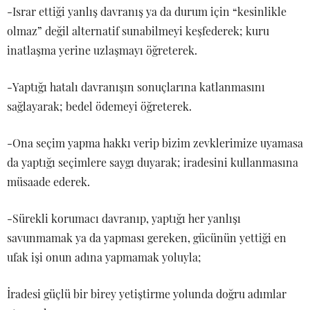
-Israr ettiği yanlış davranış ya da durum için “kesinlikle
olmaz” değil alternatif sunabilmeyi keşfederek; kuru
inatlaşma yerine uzlaşmayı öğreterek.
-Yaptığı hatalı davranışın sonuçlarına katlanmasını
sağlayarak; bedel ödemeyi öğreterek.
-Ona seçim yapma hakkı verip bizim zevklerimize uyamasa
da yaptığı seçimlere saygı duyarak; iradesini kullanmasına
müsaade ederek.
-Sürekli korumacı davranıp, yaptığı her yanlışı
savunmamak ya da yapması gereken, gücünün yettiği en
ufak işi onun adına yapmamak yoluyla;
İradesi güçlü bir birey yetiştirme yolunda doğru adımlar