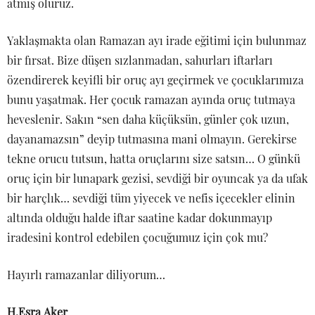
atmış oluruz.
Yaklaşmakta olan Ramazan ayı irade eğitimi için bulunmaz
bir fırsat. Bize düşen sızlanmadan, sahurları iftarları
özendirerek keyifli bir oruç ayı geçirmek ve çocuklarımıza
bunu yaşatmak. Her çocuk ramazan ayında oruç tutmaya
heveslenir. Sakın “sen daha küçüksün, günler çok uzun,
dayanamazsın” deyip tutmasına mani olmayın. Gerekirse
tekne orucu tutsun, hatta oruçlarını size satsın… O günkü
oruç için bir lunapark gezisi, sevdiği bir oyuncak ya da ufak
bir harçlık… sevdiği tüm yiyecek ve nefis içecekler elinin
altında olduğu halde iftar saatine kadar dokunmayıp
iradesini kontrol edebilen çocuğumuz için çok mu?
Hayırlı ramazanlar diliyorum…
H.Esra Aker