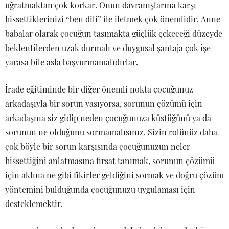
uğratmaktan çok korkar. Onun davranışlarına karşı
hissettiklerinizi “ben dili” ile iletmek çok önemlidir. Anne
babalar olarak çocuğun taşımakta güçlük çekeceği düzeyde
beklentilerden uzak durmalı ve duygusal şantaja çok işe
yarasa bile asla başvurmamalıdırlar.
İrade eğitiminde bir diğer önemli nokta çocuğunuz
arkadaşıyla bir sorun yaşıyorsa, sorunun çözümü için
arkadaşına siz gidip neden çocuğunuza küstüğünü ya da
sorunun ne olduğunu sormamalısınız. Sizin rolünüz daha
çok böyle bir sorun karşısında çocuğunuzun neler
hissettiğini anlatmasına fırsat tanımak, sorunun çözümü
için aklına ne gibi fikirler geldiğini sormak ve doğru çözüm
yöntemini bulduğunda çocuğunuzu uygulaması için
desteklemektir.