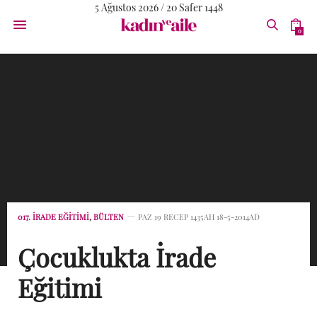
5 Ağustos 2026 / 20 Safer 1448
0
017. İRADE EĞITIMI
,
BÜLTEN
PAZ 19 RECEP 1435AH 18-5-2014AD
Çocuklukta İrade
Eğitimi