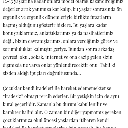
12-13 yaşlarına kadar onlara model olarak kazandırdığımız
değerler artık yanımıza kar kalıp, bu yaşlar sonrasında ön
ergenlik ve ergenlik dönemleriyle birlikte fırsatların
kaçmış olduğunu gösterir bizlere. Bu yaşlara kadar
konuştuklarımız, anlattıklarımız ya da nasihatlerimiz
değil, bizim davranışlarımız, onlara verdiğimiz görev ve
sorumluluklar kalmıştır geriye. Bundan sonra arkadaş
çevresi, okul, sokak, internet ve ona cazip gelen sizin
dışınızda ne varsa onlar yönlendirecektir onu. Tabii ki
sizden aldığı ipuçları doğrultusunda…
Çocuklar kendi iradeleri ile hareket edememektense
“iradesiz” olmayı tercih ederler. Bir yetişkin için de aynı
kural geçerlidir. Zamanla bu durum kabullenilir ve
karakter halini alır. O zaman bir diğer yapmamız gereken
çocuklarımıza okul öncesi yaşlardan itibaren kendi