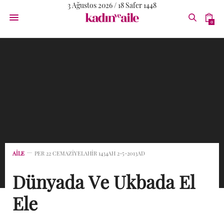
3 Ağustos 2026 / 18 Safer 1448
0
AİLE
PER 22 CEMAZIYELAHIR 1434AH 2-5-2013AD
Dünyada Ve Ukbada El
Ele