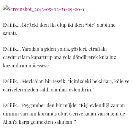
Evlilik… Bir(tek) iken iki olup iki iken “bir” olabilme
sanatı.
Evlilik… Yaradan’a giden yolda, gözleri, etraftaki
caydırıcılara kapattırıp ana yola döndürerek kula hız
kazandıran müessese.
Evlilik… Mevla’dan bir teşvik: “İçinizdeki bekârları, köle ve
cariyelerinizden salih olanları evlendirin.”
Evlilik… Peygamber’den bir müjde: “Kişi evlendiği zaman
dininin yarısını korumuş olur. Geriye kalan yarısı için de
Allah’a karşı gelmekten sakınsın.’’