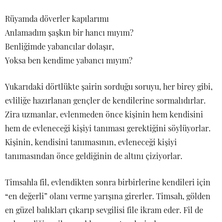
Rüyamda döverler kapılarımı
Anlamadım şaşkın bir hancı mıyım?
Benliğimde yabancılar dolaşır,
Yoksa ben kendime yabancı mıyım?
Yukarıdaki dörtlükte şairin sorduğu soruyu, her birey gibi,
evliliğe hazırlanan gençler de kendilerine sormalıdırlar.
Zira uzmanlar, evlenmeden önce kişinin hem kendisini
hem de evleneceği kişiyi tanıması gerektiğini söylüyorlar.
Kişinin, kendisini tanımasının, evleneceği kişiyi
tanımasından önce geldiğinin de altını çiziyorlar.
Timsahla fil, evlendikten sonra birbirlerine kendileri için
“en değerli” olanı verme yarışına girerler. Timsah, gölden
en güzel balıkları çıkarıp sevgilisi file ikram eder. Fil de