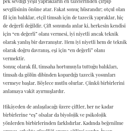
pek sevdiği yeşil yaprakların en tazelerinden çırpıp
sevgilisinin önüne atar. Fakat sonuç hüsrandır; otçul olan
fil için balıklar, etçil timsah için de tazecik yapraklar, hiç
de değerli değildir. Çift sonunda anlar ki, herkesin kendisi
için “en değerli” olanı vermesi, iyi niyetli ancak teknik
olarak yanlış bir davranıştır. Hem iyi niyetli hem de teknik
olarak doğru davranış, eşi için “en değerli” olanı
vermektir.
Sonuç olarak fil, timsaha hortumuyla tuttuğu balıkları,
timsah da gölün dibinden kopardığı tazecik yosunları
vermeye başlar. Böylece mutlu olurlar. Çünkü birbirlerini
anlamaya vakit ayırmışlardır.
Hikâyeden de anlaşılacağı üzere çiftler, her ne kadar
birbirlerine “eş” olsalar da biyolojik ve psikolojik
yönlerden birbirlerinden farklıdırlar. Kadında beğenilme