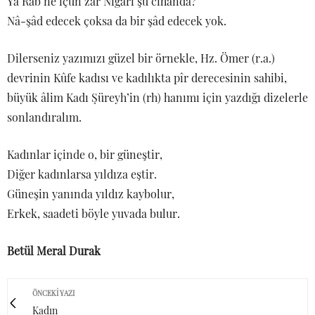
Yâ Rab ne içün zâr Nigârî şu cihânda?
Nâ-şâd edecek çoksa da bir şâd edecek yok.
Dilerseniz yazımızı güzel bir örnekle, Hz. Ömer (r.a.)
devrinin Kûfe kadısı ve kadılıkta pîr derecesinin sahibi,
büyük âlim Kadı Şüreyh’in (rh) hanımı için yazdığı dizelerle
sonlandıralım.
Kadınlar içinde o, bir güneştir,
Diğer kadınlarsa yıldıza eştir.
Güneşin yanında yıldız kaybolur,
Erkek, saadeti böyle yuvada bulur.
Betül Meral Durak
ÖNCEKI YAZI
Kadın