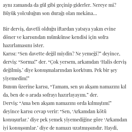
aynı zamanda da gül gibi geçinip giderler. Nereye mi?
Büyük yolculuğun son durağı olan mekâna…
Bir derviş, davetli olduğu iftardan yatsıya yakın evine
döner ve karısından mümkünse kendisi için sofra
hazırlamasını ister.
Karısı: “Sen davette değil miydin? Ne yemeği?” deyince,
derviş: “Sorma!” der. “Çok yersem, arkamdan ‘Halis derviş
değilmiş.’ diye konuşmalarından korktum. Pek bir şey
yiyemedim!”
Bunun üzerine karısı, “Tamam, sen şu akşam namazını kıl
da, ben de o arada sofrayı hazırlayayım.” der.
Derviş: “Ama ben akşam namazını orda kılmıştım!”
deyince karısı cevap verir: “Sen, ‘Arkamdan kötü
konuşurlar.’ diye pek yemek yiyemediğine göre ‘Arkamdan
iyi konuşsunlar.’ diye de namazı uzatmışsındır. Haydi,