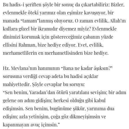
Bu hadis-i şeriften şöyle bir sonuç da çıkartabiliriz: Bizler,
evlenmekle öteki yarımız olan eşimize kavuşuyor, bir
manada “tamam”lanmış oluyoruz. O zaman evlilik, Allah’ın
kullara güzel bir ikramıdır diyemez miyiz? Evlenmekle
dinimizi korumak için göstereceğimiz çabanın yüzde
ellisini Rahman, bize hediye ediyor. Evet, evlilik,
merhametlilerin en merhametlisinden bize hediye.
Hz. Mevlana’nın hanımının “Bana ne kadar âşıksın?”
sorusuna verdiği cevap adeta bu hadisi açıklar
mahiyettedir. Şöyle cevaplar bu soruyu:
“Sen benim, Yaradan’dan ötürü yaratılanı sevişim; bir adım
gelene on adım gidişim; herkesi olduğu gibi kabul
edişimsin. Sen benim, bugünüme şükür, yarınıma dua
edişim; azla yetinişim, çoğa göz dikmeyişimsin ve
kapanmayan avuç içimsin.”