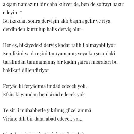
akşam namazını bir daha kılıver de, ben de sofrayı hazır
edeyim.”
Bu ikazdan sonra dervişin aklı başına gelir ve riya
derdinden kurtulup halis derviş olur.
Her eş, hikâyedeki derviş kadar talihli olmayabiliyor.
Kendisini ya da eşini tanıyamamış veya karşısındaki
tarafından tanınamamış bir kadın şairin mısraları bu
hakikati dillendiriyor.
Feryâd ki feryâdıma imdâd edecek yok.
Efsûs ki gamdan beni âzâd edecek yok.
Te’sir-i muhabbetle yıkılmış güzel ammâ
Vîrâne dili bir daha âbâd edecek yok.