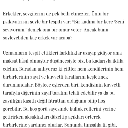
Erkekler, sevgilerini de pek belli etmezler. Ünlü bir
psikiyatrisin şöyle bir tespiti var: “Bir kadına bir kere ‘Seni
seviyorum.’ demek ona bir ömür yeter. Ancak bunu
söyleyebilen kaç erkek var acaba?
Uzmanların tespit ettikleri farklılıklar uzayıp gidiyor ama
maksat hâsıl olmuştur düşüncesiyle biz, bu kadarıyla iktifa
edelim. Buradan anlıyoruz ki çiftler hem kendilerinin hem
birbirlerinin zayıf ve kuvvetli taraflarını keşfetmek
durumundalar. Böylece eşlerden biri, kendisinin kuvvetli
tarafıyla diğerinin zayıf tarafını telafi edebilir ya da bu
zayıflığın kasıtlı değil fıtrattan olduğunu bilip hoş
görebilir. Bu hoş görü sayesinde kulluk rollerini yerine
getirirken aksaklıkları düzeltip açıkları örterek
birbirlerine yardımcı olurlar. Sonunda timsahla fil gibi,