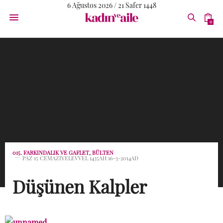
6 Ağustos 2026 / 21 Safer 1448
0
015. FARKINDALIK VE GAFLET
,
BÜLTEN
PAZ 15 CEMAZIYELEVVEL 1435AH 16-3-2014AD
Düşünen Kalpler