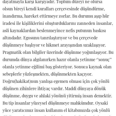
dayatmayla karşı karşıyadır. Toplum düzeyi ne olursa
olsun bireyi kendi kuralları çerçevesinde düşündürme,
inandırma, hareket ettirmeye zorlar. Bu durumu aşıp hür
iradesi ile kişiliklerini oluşturduklarını zanneden insanlar,
asli kaynaklardan beslenmeyince nefis putunun baskısı
altındadır. Egosunu tanrılaştırıyor ve bu çerçevede
düşünmeye başlıyor ve hikmet arayışından uzaklaşıyor.
Pragmatik olan bilgiler üzerinde düşünme yoğunlaşıyor. Bu
durumda dünya algılanırken hazır olanla yetinme ‘’sonuç’’
olanla yetinme eğilimi baş gösteriyor. Sonuca kaynak olan
sebeplerle yüzleşmekten, düşünmekten kaçıyor.
Doğru(hakikat)nun yanlışa egemen olması için çok yönlü
düşünen zihinlere ihtiyaç vardır. Maddi dünyaya dönük
düşünme, duygu ve ahlaki yönünü yitirmiş insan demektir.
Bu tip insanlar yüzeysel düşünmeye mahkûmdur. Oysaki
yüce yaratıcımız insan kullanım el kitabımızda çok yönlü