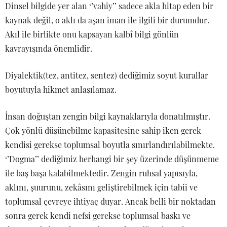
Dinsel bilgide yer alan ‘’vahiy’’ sadece akla hitap eden bir
kaynak değil, o aklı da aşan iman ile ilgili bir durumdur.
Akıl ile birlikte onu kapsayan kalbî bilgi gönlün
kavrayışında önemlidir.
Diyalektik(tez, antitez, sentez) dediğimiz soyut kurallar
boyutuyla hikmet anlaşılamaz.
İnsan doğuştan zengin bilgi kaynaklarıyla donatılmıştır.
Çok yönlü düşünebilme kapasitesine sahip iken gerek
kendisi gerekse toplumsal boyutla sınırlandırılabilmekte.
‘’Dogma’’ dediğimiz herhangi bir şey üzerinde düşünmeme
ile baş başa kalabilmektedir. Zengin ruhsal yapısıyla,
aklını, şuurunu, zekâsını geliştirebilmek için tabii ve
toplumsal çevreye ihtiyaç duyar. Ancak belli bir noktadan
sonra gerek kendi nefsi gerekse toplumsal baskı ve