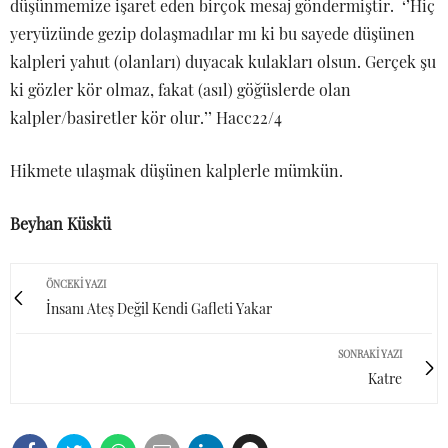
düşünmemize işaret eden birçok mesaj göndermiştir. ‘’Hiç
yeryüzünde gezip dolaşmadılar mı ki bu sayede düşünen
kalpleri yahut (olanları) duyacak kulakları olsun. Gerçek şu
ki gözler kör olmaz, fakat (asıl) göğüslerde olan
kalpler/basiretler kör olur.’’ Hacc22/4
Hikmete ulaşmak düşünen kalplerle mümkün.
Beyhan Küskü
ÖNCEKI YAZI
İnsanı Ateş Değil Kendi Gafleti Yakar
SONRAKI YAZI
Katre