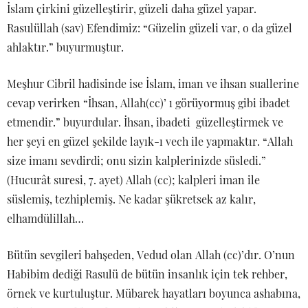
İslam çirkini güzelleştirir, güzeli daha güzel yapar.
Rasulüllah (sav) Efendimiz: “Güzelin güzeli var, o da güzel
ahlaktır.” buyurmuştur.
Meşhur Cibril hadisinde ise İslam, iman ve ihsan suallerine
cevap verirken “İhsan, Allah(cc)’ ı görüyormuş gibi ibadet
etmendir.” buyurdular. İhsan, ibadeti güzelleştirmek ve
her şeyi en güzel şekilde layık-ı vech ile yapmaktır. “Allah
size imanı sevdirdi; onu sizin kalplerinizde süsledi.”
(Hucurât suresi, 7. ayet) Allah (cc); kalpleri iman ile
süslemiş, tezhiplemiş. Ne kadar şükretsek az kalır,
elhamdülillah…
Bütün sevgileri bahşeden, Vedud olan Allah (cc)’dır. O’nun
Habibim dediği Rasulü de bütün insanlık için tek rehber,
örnek ve kurtuluştur. Mübarek hayatları boyunca ashabına,