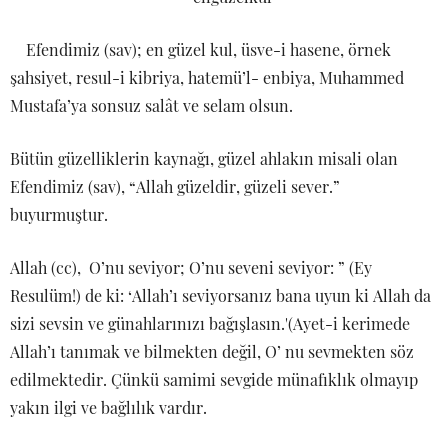
Efendimiz (sav); en güzel kul, üsve-i hasene, örnek
şahsiyet, resul-i kibriya, hatemü’l- enbiya, Muhammed
Mustafa’ya sonsuz salât ve selam olsun.
Bütün güzelliklerin kaynağı, güzel ahlakın misali olan
Efendimiz (sav), “Allah güzeldir, güzeli sever.”
buyurmuştur.
Allah (cc), O’nu seviyor; O’nu seveni seviyor: ” (Ey
Resulüm!) de ki: ‘Allah’ı seviyorsanız bana uyun ki Allah da
sizi sevsin ve günahlarınızı bağışlasın.'(Ayet-i kerimede
Allah’ı tanımak ve bilmekten değil, O’ nu sevmekten söz
edilmektedir. Çünkü samimi sevgide münafıklık olmayıp
yakın ilgi ve bağlılık vardır.