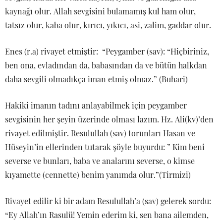
kaynağı olur. Allah sevgisini bulamamış kul ham olur,
tatsız olur, kaba olur, kırıcı, yıkıcı, asi, zalim, gaddar olur.
Enes (r.a) rivayet etmiştir: “Peygamber (sav): “Hiçbiriniz,
ben ona, evladından da, babasından da ve bütün halkdan
daha sevgili olmadıkça iman etmiş olmaz.” (Buhari)
Hakiki imanın tadını anlayabilmek için peygamber
sevgisinin her şeyin üzerinde olması lazım. Hz. Ali(kv)’den
rivayet edilmiştir. Resulullah (sav) torunları Hasan ve
Hüseyin’in ellerinden tutarak şöyle buyurdu: ” Kim beni
severse ve bunları, baba ve analarını severse, o kimse
kıyamette (cennette) benim yanımda olur.”(Tirmizi)
Rivayet edilir ki bir adam Resulullah’a (sav) gelerek sordu:
“Ey Allah’ın Rasulü! Yemin ederim ki, sen bana ailemden,