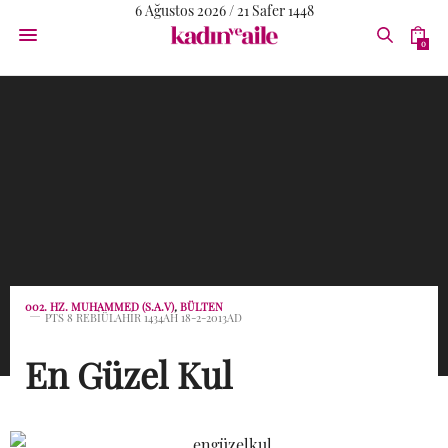
6 Ağustos 2026 / 21 Safer 1448
0
002. HZ. MUHAMMED (S.A.V)
,
BÜLTEN
PTS 8 REBIÜLAHIR 1434AH 18-2-2013AD
En Güzel Kul