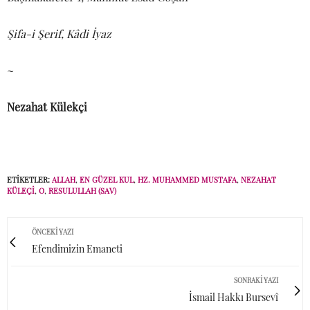
Şifa-i Şerif, Kâdi İyaz
~
Nezahat Külekçi
ETIKETLER:
ALLAH
,
EN GÜZEL KUL
,
HZ. MUHAMMED MUSTAFA
,
NEZAHAT
KÜLEÇI
,
O
,
RESULULLAH (SAV)
ÖNCEKI YAZI
Efendimizin Emaneti
SONRAKI YAZI
İsmail Hakkı Bursevî