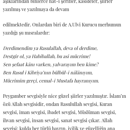
âşıklarından binlerce nat-ı şerifler, kasideler, şiirler
yazılmış ve yazılmaya da devam
edilmektedir. Onlardan biri de A.Ulvi Kurucu merhumun
yazdığı şu mısralardır:
Derdimendim ya Rasulallah, deva ol derdime,
Destgir ol, ya Habiballah, bu asi mücrime!
Sen şefaat kânı varken, yalvarayım ben kime?
Ben Rasul i Kibriya’nın bülbül-i nâlânıyım,
Mücrimim gerçi, cemal-i Mustafa hayranıyım.
Peygamber sevgisiyle nice güzel şiirler yazılmıştır. İslam’ın
özü Allah sevgisidir, ondan Rasulullah sevgisi, Kuran
sevgisi, iman sevgisi, ibadet sevgisi, Müslüman sevgisi,
ihvan sevgisi, insan sevgisi, sanat sevgisi çıkar. Allah
sevgisi; kulda her türlü hayrın, iyilik ve güzelliğin ana