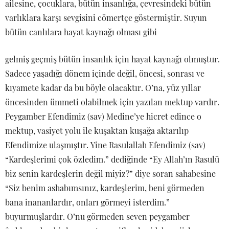
ailesine, çocuklara, bütün insanlığa, çevresindeki bütün
varlıklara karşı sevgisini cömertçe göstermiştir. Suyun
bütün canlılara hayat kaynağı olması gibi
gelmiş geçmiş bütün insanlık için hayat kaynağı olmuştur.
Sadece yaşadığı dönem içinde değil, öncesi, sonrası ve
kıyamete kadar da bu böyle olacaktır. O’na, yüz yıllar
öncesinden ümmeti olabilmek için yazılan mektup vardır.
Peygamber Efendimiz (sav) Medine’ye hicret edince o
mektup, vasiyet yolu ile kuşaktan kuşağa aktarılıp
Efendimize ulaşmıştır. Yine Rasulallah Efendimiz (sav)
“Kardeşlerimi çok özledim.” dediğinde “Ey Allah’ın Rasulü
biz senin kardeşlerin değil miyiz?” diye soran sahabesine
“Siz benim ashabımsınız, kardeşlerim, beni görmeden
bana inananlardır, onları görmeyi isterdim.”
buyurmuşlardır. O’nu görmeden seven peygamber