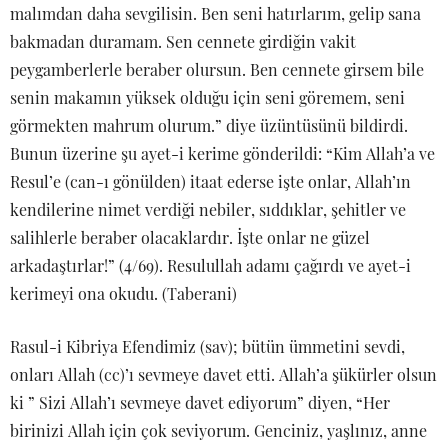
malımdan daha sevgilisin. Ben seni hatırlarım, gelip sana
bakmadan duramam. Sen cennete girdiğin vakit
peygamberlerle beraber olursun. Ben cennete girsem bile
senin makamın yüksek olduğu için seni göremem, seni
görmekten mahrum olurum.” diye üzüntüsünü bildirdi.
Bunun üzerine şu ayet-i kerime gönderildi: “Kim Allah’a ve
Resul’e (can-ı gönülden) itaat ederse işte onlar, Allah’ın
kendilerine nimet verdiği nebiler, sıddıklar, şehitler ve
salihlerle beraber olacaklardır. İşte onlar ne güzel
arkadaştırlar!” (4/69). Resulullah adamı çağırdı ve ayet-i
kerimeyi ona okudu. (Taberani)
Rasul-i Kibriya Efendimiz (sav); bütün ümmetini sevdi,
onları Allah (cc)’ı sevmeye davet etti. Allah’a şükürler olsun
ki ” Sizi Allah’ı sevmeye davet ediyorum” diyen, “Her
birinizi Allah için çok seviyorum. Genciniz, yaşlınız, anne