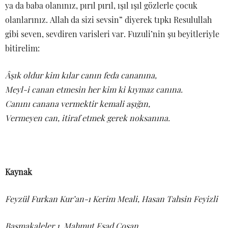
ya da baba olanınız, pırıl pırıl, ışıl ışıl gözlerle çocuk
olanlarınız. Allah da sizi sevsin” diyerek tıpkı Resulullah
gibi seven, sevdiren varisleri var. Fuzuli’nin şu beyitleriyle
bitirelim:
Âşık oldur kim kılar canın feda cananına,
Meyl-i canan etmesin her kim ki kıymaz canına.
Canını canana vermektir kemali aşığın,
Vermeyen can, itiraf etmek gerek noksanına.
Kaynak
Feyzül Furkan Kur’an-ı Kerim Meali, Hasan Tahsin Feyizli
Başmakaleler 1, Mahmut Esad Coşan