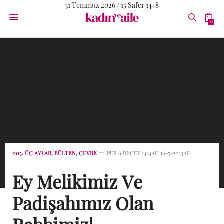
31 Temmuz 2026 / 15 Safer 1448
0
005. ÜÇ AYLAR
,
BÜLTEN
,
ÇEVRE
PER 6 RECEP 1434AH 16-5-2013AD
Ey Melikimiz Ve
Padişahımız Olan