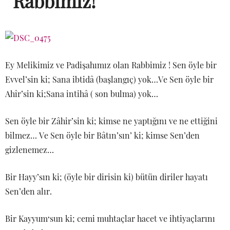
Rabbimiz!
Ey Melikimiz ve Padişahımız olan Rabbimiz ! Sen öyle bir
Evvel’sin ki; Sana ibtidâ (başlangıç) yok…Ve Sen öyle bir
Ahîr’sin ki;Sana intihâ ( son bulma) yok…
Sen öyle bir Zâhir’sin ki; kimse ne yaptığını ve ne ettiğini
bilmez… Ve Sen öyle bir Bâtın’sın’ ki; kimse Sen’den
gizlenemez…
Bir Hayy’sın ki; (öyle bir dirisin ki) bütün diriler hayatı
Sen’den alır.
Bir Kayyum‘sun ki; cemi muhtaçlar hacet ve ihtiyaçlarını