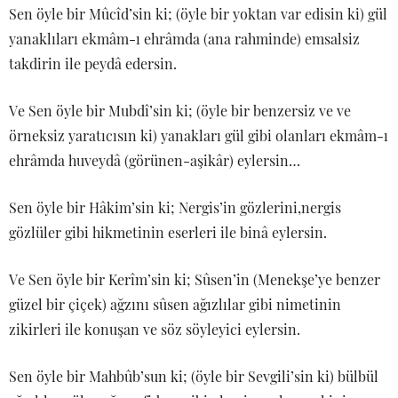
Sen öyle bir Mûcîd’sin ki; (öyle bir yoktan var edisin ki) gül
yanaklıları ekmâm-ı ehrâmda (ana rahminde) emsalsiz
takdirin ile peydâ edersin.
Ve Sen öyle bir Mubdî’sin ki; (öyle bir benzersiz ve ve
örneksiz yaratıcısın ki) yanakları gül gibi olanları ekmâm-ı
ehrâmda huveydâ (görünen-aşikâr) eylersin…
Sen öyle bir Hâkim’sin ki; Nergis’in gözlerini,nergis
gözlüler gibi hikmetinin eserleri ile binâ eylersin.
Ve Sen öyle bir Kerîm’sin ki; Sûsen’in (Menekşe’ye benzer
güzel bir çiçek) ağzını sûsen ağızlılar gibi nimetinin
zikirleri ile konuşan ve söz söyleyici eylersin.
Sen öyle bir Mahbûb’sun ki; (öyle bir Sevgili’sin ki) bülbül