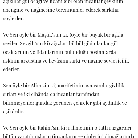
ağızlılar,gül ocağı ve fidanı gibi olan insanlar şevkinin
ahengine ve nağmesine terennümler ederek şarkılar
söylerler.
Ve Sen öyle bir Mâşûk’sun ki; (öyle bir büyük bir aşkla
sevilen Sevgili’sin ki) ağızları bülbül gibi olanlar,gül
ocaklarının ve fidanlarının bulunduğu bostanlarda
aşkının arzusuna ve hevâsına şarkı ve nağme söyleyicilik
ederler.
Sen öyle bir Alîm’sin ki; marifetinin aynasında, gizlilik
sırları ve iki cihânda da insanlar tarafından
bilinmeyenler,gündüz görünen çehreler gibi aydınlık ve
aşikârdır.
Ve Sen öyle bir Râhîm’sin ki; rahmetinin o tatlı rüzgârları,
bütün yaratılmışların (insanların ve cinlerin) dimağlarında