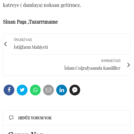
katreye ( damlaya) noksan getirmez.
Sinan Paşa ,Tazarruname
ÖNCEKI YAZI
İstiğfarın Mahiyeti
SONRAKI YAZI
İslam Coğrafyasında Kandiller
HENÜZ YORUM YOK