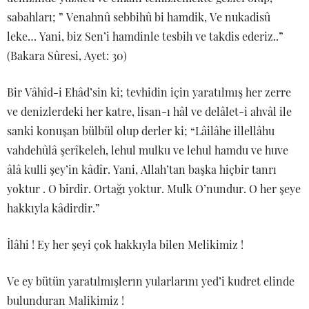
sabahları; ” Venahnû sebbihû bi hamdik, Ve nukadisû
leke… Yani, biz Sen’i hamdinle tesbih ve takdis ederiz..”
(Bakara Sûresi, Ayet: 30)
Bir Vâhîd-i Ehâd’sin ki; tevhidin için yaratılmış her zerre
ve denizlerdeki her katre, lisan-ı hâl ve delâlet-i ahvâl ile
sanki konuşan bülbül olup derler ki; “Lâilâhe illellâhu
vahdehûlâ şerîkeleh, lehul mulku ve lehul hamdu ve huve
âlâ kulli şey’in kâdîr. Yani, Allah’tan başka hiçbir tanrı
yoktur . O birdir. Ortağı yoktur. Mulk O’nundur. O her şeye
hakkıyla kâdirdir.”
İlâhi ! Ey her şeyi çok hakkıyla bilen Melikimiz !
Ve ey bütün yaratılmışlerın yularlarını yed’i kudret elinde
bulunduran Malikimiz !