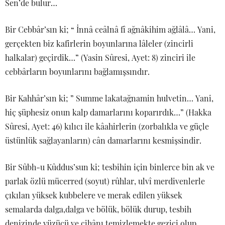
Sen’de bulur…
Bir Cebbâr’sın ki; “ İnnâ ceâlnâ fî ağnâkihim ağlâlâ… Yani,
gerçekten biz kafirlerin boyunlarına lâleler (zincirli
halkalar) geçirdik…” (Yasin Sûresi, Ayet: 8) zinciri ile
cebbârların boyunlarını bağlamışsındır.
Bir Kahhâr’sın ki; ” Summe lakatağnamin hulvetin… Yani,
hiç şüphesiz onun kalp damarlarını koparırdık…” (Hakka
Sûresi, Ayet: 46) kılıcı ile kâahirlerin (zorbalıkla ve güçle
üstünlük sağlayanların) cân damarlarını kesmişsindir.
Bir Sûbh-u Kûddus’sun ki; tesbihin için binlerce bin ak ve
parlak özlü mücerred (soyut) rûhlar, ulvî merdivenlerle
çıkılan yüksek kubbelere ve merak edilen yüksek
semalarda dalga,dalga ve bölük, bölük durup, tesbih
denizinde yüzücü ve cihânı temizlemekte gezici olup,