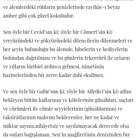
ve âlemlerdeki rûhların genizlerinde rayihây-ı beyaz
amber gibi çok güzel kokuludur.
Sen öyle bir Cevâd’sın ki; (öyle bir Cömert’sin ki)
yeryüzündeki ve gökyüzündeki dilencilerin dilenmeleri ve
her şeyin bulunduğu bu âlemde, hibelerin ve hediyelerin
bolundan dağıtılması ve bu günlerin tekerrürü ile ayların
ve yılların biribiri ardınca gelmesi, nimetinin
hazinelerinden bir zerre kadar dahi eksilmez.
Ve sen öyle bir Gafûr’sun ki; (öyle bir Affedici’sin ki) affını
bekleyen bütün kullarının ve kölelerinin günâhları, suçları
ve cürümleri ile cümle seyyielerinin (günâhlarının) ve
taksirâtlarının mahvını bekleyenler, her ne kadar ve
miktar sayısız,nihâyetsiz ve sayılamayacak derecede olsa
da onları bağışlaman, Sen’in mağfiretinin denizinden bir