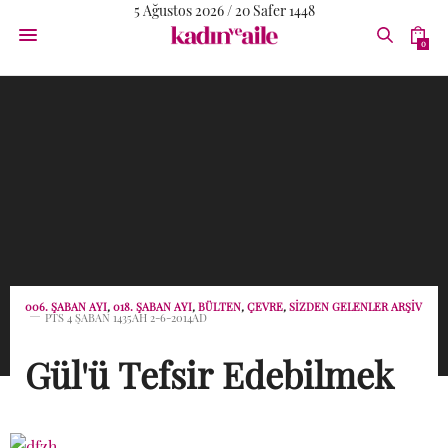
5 Ağustos 2026 / 20 Safer 1448
0
006. ŞABAN AYI
,
018. ŞABAN AYI
,
BÜLTEN
,
ÇEVRE
,
SİZDEN GELENLER ARŞİV
PTS 4 ŞABAN 1435AH 2-6-2014AD
Gül'ü Tefsir Edebilmek