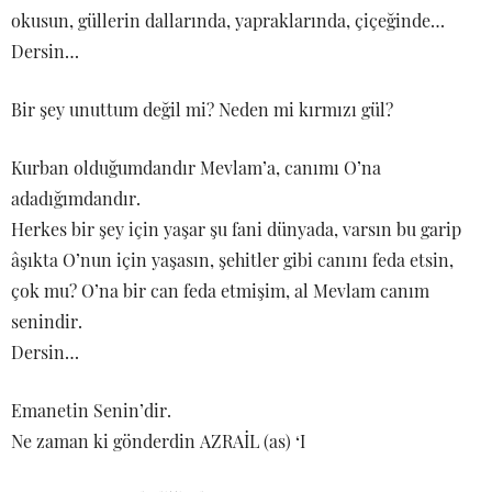
okusun, güllerin dallarında, yapraklarında, çiçeğinde…
Dersin…
Bir şey unuttum değil mi? Neden mi kırmızı gül?
Kurban olduğumdandır Mevlam’a, canımı O’na
adadığımdandır.
Herkes bir şey için yaşar şu fani dünyada, varsın bu garip
âşıkta O’nun için yaşasın, şehitler gibi canını feda etsin,
çok mu? O’na bir can feda etmişim, al Mevlam canım
senindir.
Dersin…
Emanetin Senin’dir.
Ne zaman ki gönderdin AZRAİL (as) ‘I