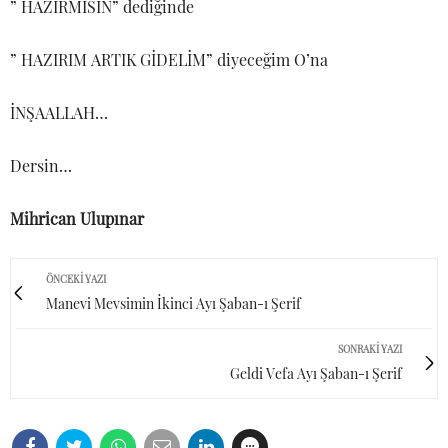
” HAZIRMISIN” dediğinde
” HAZIRIM ARTIK GİDELİM” diyeceğim O’na
İNŞAALLAH…
Dersin…
Mihrican Ulupınar
ÖNCEKI YAZI
Manevi Mevsimin İkinci Ayı Şaban-ı Şerif
SONRAKI YAZI
Geldi Vefa Ayı Şaban-ı Şerif