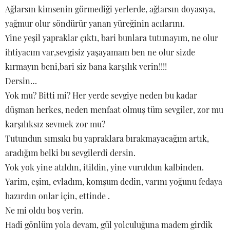
Ağlarsın kimsenin görmediği yerlerde, ağlarsın doyasıya,
yağmur olur söndürür yanan yüreğinin acılarını.
Yine yeşil yapraklar çıktı, bari bunlara tutunayım, ne olur
ihtiyacım var,sevgisiz yaşayamam ben ne olur sizde
kırmayın beni,bari siz bana karşılık verin!!!!
Dersin…
Yok mu? Bitti mi? Her yerde sevgiye neden bu kadar
düşman herkes, neden menfaat olmuş tüm sevgiler, zor mu
karşılıksız sevmek zor mu?
Tutundun sımsıkı bu yapraklara bırakmayacağım artık,
aradığım belki bu sevgilerdi dersin.
Yok yok yine atıldın, itildin, yine vuruldun kalbinden.
Yarim, eşim, evladım, komşum dedin, varını yoğunu fedaya
hazırdın onlar için, ettinde .
Ne mi oldu boş verin.
Hadi gönlüm yola devam, gül yolculuğuna madem girdik