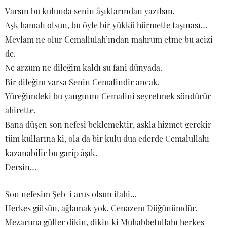
Varsın bu kulunda senin âşıklarından yazılsın,
Aşk hamalı olsun, bu öyle bir yükkü hürmetle taşınası…
Mevlam ne olur Cemallulah’ından mahrum etme bu acizi
de.
Ne arzum ne dileğim kaldı şu fani dünyada.
Bir dileğim varsa Senin Cemalindir ancak.
Yüreğimdeki bu yangınını Cemalini seyretmek söndürür
ahirette.
Bana düşen son nefesi beklemektir, aşkla hizmet gerekir
tüm kullarına ki, ola da bir kulu dua ederde Cemalullahı
kazanabilir bu garip âşık.
Dersin…
Son nefesim Şeb-i arus olsun ilahi…
Herkes gülsün, ağlamak yok, Cenazem Düğünümdür.
Mezarıma güller dikin, dikin ki Muhabbetullahı herkes