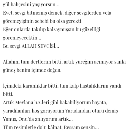
gül bahçesini yaşıyorsun…
Evet, sevgi bitmemiş demek, diğer sevgilerden vefa
göremeyişinin sebebi bu olsa gerekti.
Eğer onlarda takılıp kalsaymışsın bu güzelliği
göremeyecektin…
Bu sevgi ALLAH SEVGİSİ…
Allahım tüm dertlerim bitti, artık yüreğim acımıyor sanki
güneş benim içimde doğdu.
İçimdeki karanlıklar bitti, tüm kalp hastalıklarım yandı
bitti.
Artık Mevlana h.z.leri gibi bakabiliyorum hayata,
yaradılanları hoş görüyorum Yaradandan ötürü demiş
Yunus, Onu’da anlıyorum artık…
Tüm resimlerle dolu kâinat, Ressam sensin…