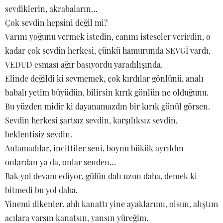
sevdiklerin, akrabaların…
Çok sevdin hepsini değil mi?
Varını yoğunu vermek istedin, canını isteseler verirdin, o
kadar çok sevdin herkesi, çünkü hamurunda SEVGİ vardı,
VEDUD esması ağır basıyordu yaradılışında.
Elinde değildi ki sevmemek, çok kırdılar gönlünü, analı
babalı yetim büyüdün, bilirsin kırık gönlün ne olduğunu.
Bu yüzden midir ki dayanamazdın bir kırık gönül görsen.
Sevdin herkesi şartsız sevdin, karşılıksız sevdin,
beklentisiz sevdin.
Anlamadılar, incittiler seni, boynu bükük ayrıldın
onlardan ya da, onlar senden…
Bak yol devam ediyor, gülün dalı uzun daha, demek ki
bitmedi bu yol daha.
Yinemi dikenler, ahh kanattı yine ayaklarımı, olsun, alıştım
acılara varsın kanatsın, yansın yüreğim.