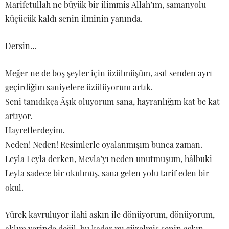
Marifetullah ne büyük bir ilimmiş Allah’ım, samanyolu
küçücük kaldı senin ilminin yanında.
Dersin…
Meğer ne de boş şeyler için üzülmüşüm, asıl senden ayrı
geçirdiğim saniyelere üzülüyorum artık.
Seni tanıdıkça Âşık oluyorum sana, hayranlığım kat be kat
artıyor.
Hayretlerdeyim.
Neden! Neden! Resimlerle oyalanmışım bunca zaman.
Leyla Leyla derken, Mevla’yı neden unutmuşum, hâlbuki
Leyla sadece bir okulmuş, sana gelen yolu tarif eden bir
okul.
Yürek kavruluyor ilahi aşkın ile dönüyorum, dönüyorum,
aklım yerinde değil, bu kadar mı güzelmiş senin aşkın,