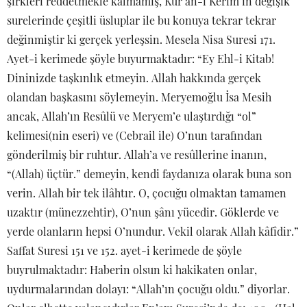
şirkleri reddetmekle kalmamış, Kur’an-ı Kerim’in değişik
surelerinde çeşitli üsluplar ile bu konuya tekrar tekrar
değinmiştir ki gerçek yerleşsin. Mesela Nisa Suresi 171.
Ayet-i kerimede şöyle buyurmaktadır: “Ey Ehl-i Kitab!
Dininizde taşkınlık etmeyin. Allah hakkında gerçek
olandan başkasını söylemeyin. Meryemoğlu İsa Mesih
ancak, Allah’ın Resûlü ve Meryem’e ulaştırdığı “ol”
kelimesi(nin eseri) ve (Cebrail ile) O’nun tarafından
gönderilmiş bir ruhtur. Allah’a ve resûllerine inanın,
“(Allah) üçtür.” demeyin, kendi faydanıza olarak buna son
verin. Allah bir tek ilâhtır. O, çocuğu olmaktan tamamen
uzaktır (münezzehtir), O’nun şânı yücedir. Göklerde ve
yerde olanların hepsi O’nundur. Vekil olarak Allah kâfîdir.”
Saffat Suresi 151 ve 152. ayet-i kerimede de şöyle
buyrulmaktadır: Haberin olsun ki hakikaten onlar,
uydurmalarından dolayı: “Allah’ın çocuğu oldu.” diyorlar.