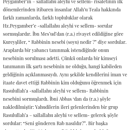
Peygamber’in – sallallahu aleyhi ve sellem- risaletinin ilk
dönemlerinden itibaren insanlar Allah’u Teala hakkında
farklı zamanlarda, farklı topluluklar olarak
Hz.Peygamber’e -sallallahu aleyhi ve sellem- sorular
sormuşlardır. İbn Mes’ud’dan (r.a.) rivayet edildiğine göre
Kureyşliler, “ Rabbinin nesebi (soyu) nedir ?” diye sordular.
Araplarda bir yabancı tanınmak istendiğinde onun
nesebinin sorulması adetti. Çünkü onlarda bir kimseyi
tanımanın ilk şartı nesebinin ne olduğu, hangi kabileden
geldiğinin açıklanmasıydı. Aynı şekilde kendilerini iman ve
itaate davet ettiği Rabbinin kim olduğunu öğrenmek için
Rasulullah’a -sallallahu aleyhi ve sellem- Rabbinin
nesebini sormuşlardı. İbni Abbas ‘dan da (r.a.) şöyle
nakledilmiştir: Yahudilerin ileri gelenlerinden bir grup
Rasulullah’a – sallallahu aleyhi ve sellem- gelerek şöyle
sordular: “Seni gönderen Rab nasıldır?”. Bir başka