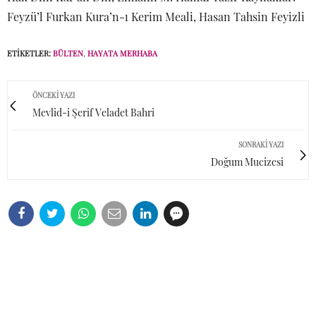
Feyzü’l Furkan Kura’n-ı Kerim Meali, Hasan Tahsin Feyizli
ETIKETLER:
BÜLTEN
,
HAYATA MERHABA
ÖNCEKI YAZI
Mevlid-i Şerif Veladet Bahri
SONRAKI YAZI
Doğum Mucizesi