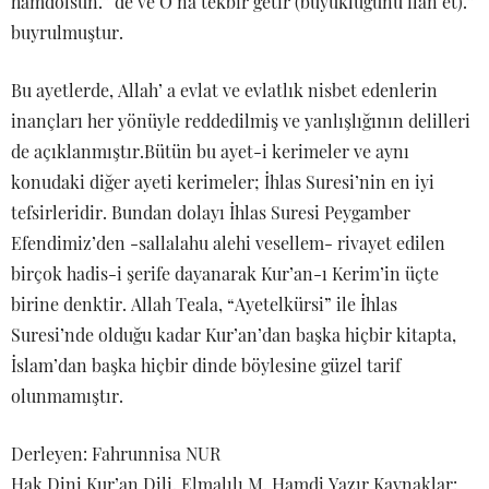
hamdolsun.” de ve O’na tekbir getir (büyüklüğünü ilan et).”
buyrulmuştur.
Bu ayetlerde, Allah’ a evlat ve evlatlık nisbet edenlerin
inançları her yönüyle reddedilmiş ve yanlışlığının delilleri
de açıklanmıştır.Bütün bu ayet-i kerimeler ve aynı
konudaki diğer ayeti kerimeler; İhlas Suresi’nin en iyi
tefsirleridir. Bundan dolayı İhlas Suresi Peygamber
Efendimiz’den -sallalahu alehi vesellem- rivayet edilen
birçok hadis-i şerife dayanarak Kur’an-ı Kerim’in üçte
birine denktir. Allah Teala, “Ayetelkürsi” ile İhlas
Suresi’nde olduğu kadar Kur’an’dan başka hiçbir kitapta,
İslam’dan başka hiçbir dinde böylesine güzel tarif
olunmamıştır.
Derleyen: Fahrunnisa NUR
Hak Dini Kur’an Dili, Elmalılı M. Hamdi Yazır Kaynaklar: