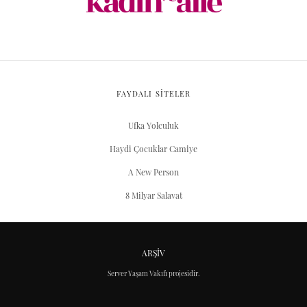
FAYDALI SİTELER
Ufka Yolculuk
Haydi Çocuklar Camiye
A New Person
8 Milyar Salavat
ARŞIV
Server Yaşam Vakıfı projesidir.