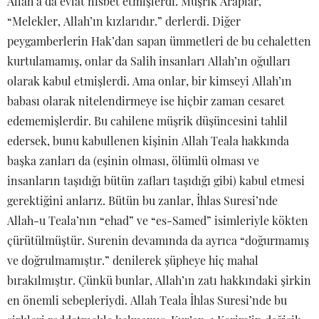
Allah’a da evlat nisbet etmişlerdi. Müşrik Araplar,
“Melekler, Allah’ın kızlarıdır.” derlerdi. Diğer
peygamberlerin Hak’dan sapan ümmetleri de bu cehaletten
kurtulamamış, onlar da Salih insanları Allah’ın oğulları
olarak kabul etmişlerdi. Ama onlar, bir kimseyi Allah’ın
babası olarak nitelendirmeye ise hiçbir zaman cesaret
edememişlerdir. Bu cahilene müşrik düşüncesini tahlil
edersek, bunu kabullenen kişinin Allah Teala hakkında
başka zanları da (eşinin olması, ölümlü olması ve
insanların taşıdığı bütün zafları taşıdığı gibi) kabul etmesi
gerektiğini anlarız. Bütün bu zanlar, İhlas Suresi’nde
Allah-u Teala’nın “ehad” ve “es-Samed” isimleriyle kökten
çürütülmüştür. Surenin devamında da ayrıca “doğurmamış
ve doğrulmamıştır.” denilerek şüpheye hiç mahal
bırakılmıştır. Çünkü bunlar, Allah’ın zatı hakkındaki şirkin
en önemli sebepleriydi. Allah Teala İhlas Suresi’nde bu