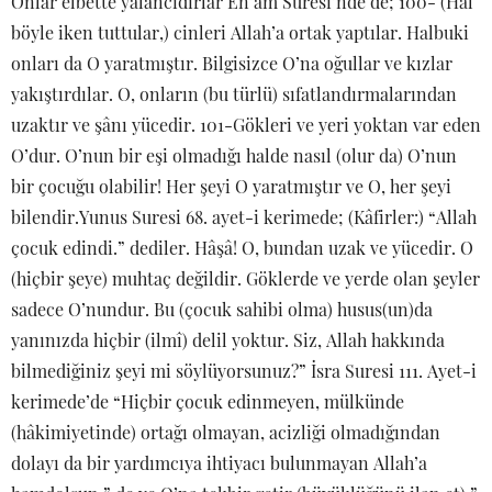
Onlar elbette yalancıdırlar En’am Suresi’nde de; 100- (Hal
böyle iken tuttular,) cinleri Allah’a ortak yaptılar. Halbuki
onları da O yaratmıştır. Bilgisizce O’na oğullar ve kızlar
yakıştırdılar. O, onların (bu türlü) sıfatlandırmalarından
uzaktır ve şânı yücedir. 101-Gökleri ve yeri yoktan var eden
O’dur. O’nun bir eşi olmadığı halde nasıl (olur da) O’nun
bir çocuğu olabilir! Her şeyi O yaratmıştır ve O, her şeyi
bilendir.Yunus Suresi 68. ayet-i kerimede; (Kâfirler:) “Allah
çocuk edindi.” dediler. Hâşâ! O, bundan uzak ve yücedir. O
(hiçbir şeye) muhtaç değildir. Göklerde ve yerde olan şeyler
sadece O’nundur. Bu (çocuk sahibi olma) husus(un)da
yanınızda hiçbir (ilmî) delil yoktur. Siz, Allah hakkında
bilmediğiniz şeyi mi söylüyorsunuz?” İsra Suresi 111. Ayet-i
kerimede’de “Hiçbir çocuk edinmeyen, mülkünde
(hâkimiyetinde) ortağı olmayan, acizliği olmadığından
dolayı da bir yardımcıya ihtiyacı bulunmayan Allah’a