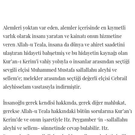
Alemleri yoktan var eden, alemler içerisinde en kıymetli
varlık olarak insanı yaratan ve kainatı onun hizmetine
veren Allah-u Teala, insana da dünya ve ahiret saadetini
ulaştıran hidayeti bahşetmiş ve bu hidayetin kaynağı olan
Kur’an-ı Kerim’i vahiy yoluyla o insanlar arasından seçtiği
sevgili elçisi Muhammed Mustafa sallallahu aleyhi ve
sellem’e; melekler arasından seçtiği değerli elçisi Cebrail
aleyhisselam vasıtasıyla indirmiştir.
İnsanoğlu gerek kendisi hakkında, gerek diğer mahlukat,
gerekse Allah-u Teala hakkındaki bütün sorularına Kur’an’ı
Kerim’de ve onun işaretiyle Hz. Peygamber ‘in -sallallahu
aleyhi ve sellem- sünnetinde cevap bulabilir. Hz.