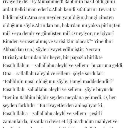
rivayette de: ”Ey Muhammed! Rabbinin nasıl olduğunu
anlat.Belki iman ederiz.Allah kendi sıfatlarını Tevrat’ta
bildirmiştir.Ama sen neyden yapıldığını,hangi cinsten
olduğunu söyle.Altından mı, bakırdan mı yoksa pirinçten
mi? Veya demir ve gümüşten mi? O neyiyor, ne içiyor?
Kimden veraset almış ve varisi kim olacak?“ Yine İbni
Abbas’dan (r.a.) şöyle rivayet edilmiştir: Necran
Hıristiyanlarından bir heyet, bir papazla birlikte
Rasulullah’ın – sallallahu aleyhi ve sellem- huzuruna geldi.
Ona – sallallahu aleyhi ve sellem- şöyle sordular:
“Rabbinin nasıl olduğunu söyle. Hangi maddedendir?”
Rasulullah -sallallahu aleyhi ve sellem- şöyle buyurdu:
”Benim Rabbim hiçbir şeyden meydana gelmedi. O, her
şeyden farklıdır.” Bu rivayetlerden anlaşılıyor ki,
Rasulullah’a – sallallahu aleyhi ve sellem- çeşitli
zamanlarda, insanları davet ettiği ma’budun mahiyet ve