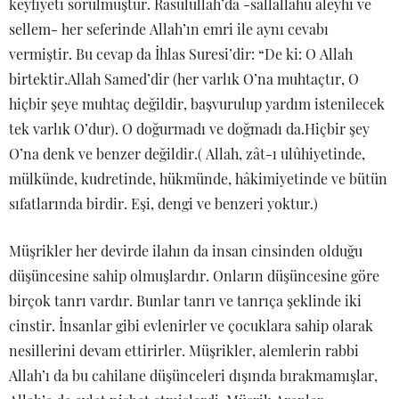
keyfiyeti sorulmuştur. Rasulullah’da -sallallahu aleyhi ve
sellem- her seferinde Allah’ın emri ile aynı cevabı
vermiştir. Bu cevap da İhlas Suresi’dir: “De ki: O Allah
birtektir.Allah Samed’dir (her varlık O’na muhtaçtır, O
hiçbir şeye muhtaç değildir, başvurulup yardım istenilecek
tek varlık O’dur). O doğurmadı ve doğmadı da.Hiçbir şey
O’na denk ve benzer değildir.( Allah, zât-ı ulûhiyetinde,
mülkünde, kudretinde, hükmünde, hâkimiyetinde ve bütün
sıfatlarında birdir. Eşi, dengi ve benzeri yoktur.)
Müşrikler her devirde ilahın da insan cinsinden olduğu
düşüncesine sahip olmuşlardır. Onların düşüncesine göre
birçok tanrı vardır. Bunlar tanrı ve tanrıça şeklinde iki
cinstir. İnsanlar gibi evlenirler ve çocuklara sahip olarak
nesillerini devam ettirirler. Müşrikler, alemlerin rabbi
Allah’ı da bu cahilane düşünceleri dışında bırakmamışlar,