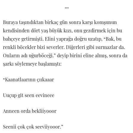
…
Buraya taşındıktan birkaç gün sonra karşı komşunun
kendisinden dört yaş büyük kızı, onu gezdirmek için bu
bahçeye getirmişti. Elini yaprağa doğru uzatıp, “Bak, bu
renkli böcekler bizi severler. Diğerleri gibi ısırmazlar da.
Onların adı uğurböceği.” deyip birini eline almış, sonra da
şarkı söylemeye başlamıştı:
“Kaanatlaarınıı çııkaaar
Uuçup git seen eevineee
Anneen orda bekliiyooor
Seenii çok çok seeviiyooor.”