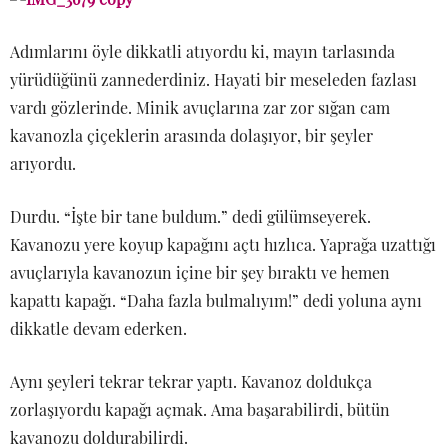
Adımlarını öyle dikkatli atıyordu ki, mayın tarlasında
yürüdüğünü zannederdiniz. Hayati bir meseleden fazlası
vardı gözlerinde. Minik avuçlarına zar zor sığan cam
kavanozla çiçeklerin arasında dolaşıyor, bir şeyler
arıyordu.
Durdu. “İşte bir tane buldum.” dedi gülümseyerek.
Kavanozu yere koyup kapağını açtı hızlıca. Yaprağa uzattığı
avuçlarıyla kavanozun içine bir şey bıraktı ve hemen
kapattı kapağı. “Daha fazla bulmalıyım!” dedi yoluna aynı
dikkatle devam ederken.
Aynı şeyleri tekrar tekrar yaptı. Kavanoz doldukça
zorlaşıyordu kapağı açmak. Ama başarabilirdi, bütün
kavanozu doldurabilirdi.