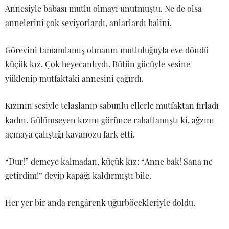
Annesiyle babası mutlu olmayı unutmuştu. Ne de olsa
annelerini çok seviyorlardı, anlarlardı halini.
Görevini tamamlamış olmanın mutluluğuyla eve döndü
küçük kız. Çok heyecanlıydı. Bütün gücüyle sesine
yüklenip mutfaktaki annesini çağırdı.
Kızının sesiyle telaşlanıp sabunlu ellerle mutfaktan fırladı
kadın. Gülümseyen kızını görünce rahatlamıştı ki, ağzını
açmaya çalıştığı kavanozu fark etti.
“Dur!” demeye kalmadan, küçük kız: “Anne bak! Sana ne
getirdim!” deyip kapağı kaldırmıştı bile.
Her yer bir anda rengârenk uğurböcekleriyle doldu.