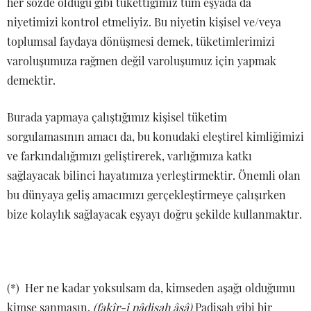
her sözde olduğu gibi tükettiğimiz tüm eşyada da
niyetimizi kontrol etmeliyiz. Bu niyetin kişisel ve/veya
toplumsal faydaya dönüşmesi demek, tüketimlerimizi
varoluşumuza rağmen değil varoluşumuz için yapmak
demektir.
Burada yapmaya çalıştığımız kişisel tüketim
sorgulamasının amacı da, bu konudaki eleştirel kimliğimizi
ve farkındalığımızı geliştirerek, varlığımıza katkı
sağlayacak bilinci hayatımıza yerleştirmektir. Önemli olan
bu dünyaya geliş amacımızı gerçekleştirmeye çalışırken
bize kolaylık sağlayacak eşyayı doğru şekilde kullanmaktır.
(*) Her ne kadar yoksulsam da, kimseden aşağı olduğumu
kimse sanmasın.
(fakîr-i pâdişah âsâ)
Padişah gibi bir