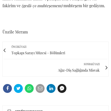
fakirim ve
(gedâ-yı muhteşemem)
muhteşem bir gedâyım.
Ünzile Meram
ÖNCEKI YAZI
Topkapı Sarayı Müzesi – Bölümleri
SONRAKI YAZI
Ağız-Diş Sağlığında Misvak