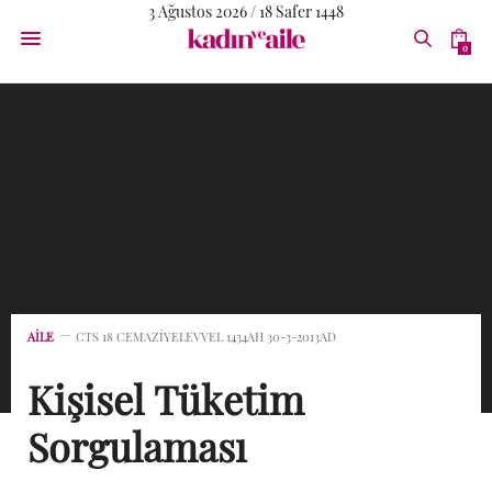
3 Ağustos 2026 / 18 Safer 1448
0
AİLE
CTS 18 CEMAZIYELEVVEL 1434AH 30-3-2013AD
Kişisel Tüketim
Sorgulaması