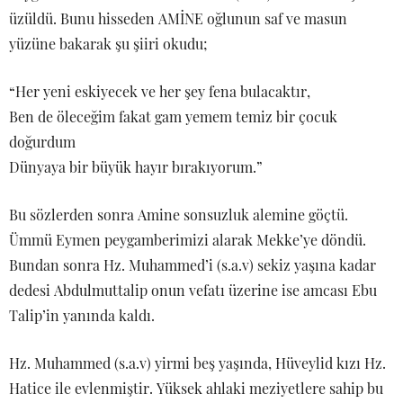
üzüldü. Bunu hisseden AMİNE oğlunun saf ve masun
yüzüne bakarak şu şiiri okudu;
“Her yeni eskiyecek ve her şey fena bulacaktır,
Ben de öleceğim fakat gam yemem temiz bir çocuk
doğurdum
Dünyaya bir büyük hayır bırakıyorum.”
Bu sözlerden sonra Amine sonsuzluk alemine göçtü.
Ümmü Eymen peygamberimizi alarak Mekke’ye döndü.
Bundan sonra Hz. Muhammed’i (s.a.v) sekiz yaşına kadar
dedesi Abdulmuttalip onun vefatı üzerine ise amcası Ebu
Talip’in yanında kaldı.
Hz. Muhammed (s.a.v) yirmi beş yaşında, Hüveylid kızı Hz.
Hatice ile evlenmiştir. Yüksek ahlaki meziyetlere sahip bu