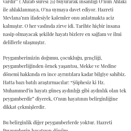
vardır’’ ( Ahzab suresi 21) buyurarak insanlığı O’nun Ahlakı
ile ahlaklanmaya, O’na uymaya davet ediyor. Hazreti
Mevlana’nın ifadesiyle kalemler onu anlatmakta aciz
kalmıştır. O her vasfında zirve idi. Tarihte hiçbir insana
nasip olmayacak şekilde hayatı bizlere en sağlam ve ilmi
delillerle ulaşmıştır.
Peygamberimizin doğumu, çocukluğu, gençliği,
peygamberliğinden örnek yaşantısı, Mekke ve Medine
dönemi hakkında en ince ayrıntılara kadar bilgiye sahibiz.
Hatta bazı batılı araştırmacılar: “Şüphesiz ki Hz.
Muhammed’in hayatı güneş aydınlığı gibi aydınlık olan tek
peygamberdir” diyerek, O’nun hayatının belirginliğine
dikkat çekmişlerdir.
Bu belirginlik diğer peygamberlerde yoktur. Hazreti
Peygamberin hayatının dönüm