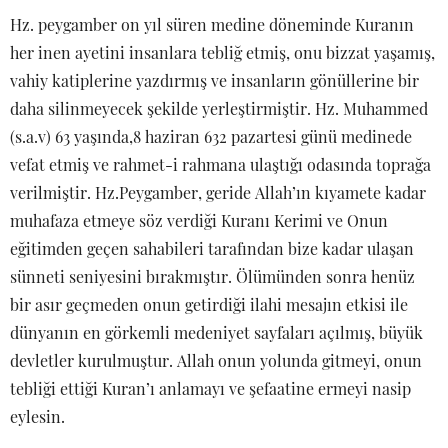
Hz. peygamber on yıl süren medine döneminde Kuranın
her inen ayetini insanlara tebliğ etmiş, onu bizzat yaşamış,
vahiy katiplerine yazdırmış ve insanların gönüllerine bir
daha silinmeyecek şekilde yerleştirmiştir. Hz. Muhammed
(s.a.v) 63 yaşında,8 haziran 632 pazartesi günü medinede
vefat etmiş ve rahmet-i rahmana ulaştığı odasında toprağa
verilmiştir. Hz.Peygamber, geride Allah’ın kıyamete kadar
muhafaza etmeye söz verdiği Kuranı Kerimi ve Onun
eğitimden geçen sahabileri tarafından bize kadar ulaşan
sünneti seniyesini bırakmıştır. Ölümünden sonra henüz
bir asır geçmeden onun getirdiği ilahi mesajın etkisi ile
dünyanın en görkemli medeniyet sayfaları açılmış, büyük
devletler kurulmuştur. Allah onun yolunda gitmeyi, onun
tebliği ettiği Kuran’ı anlamayı ve şefaatine ermeyi nasip
eylesin.