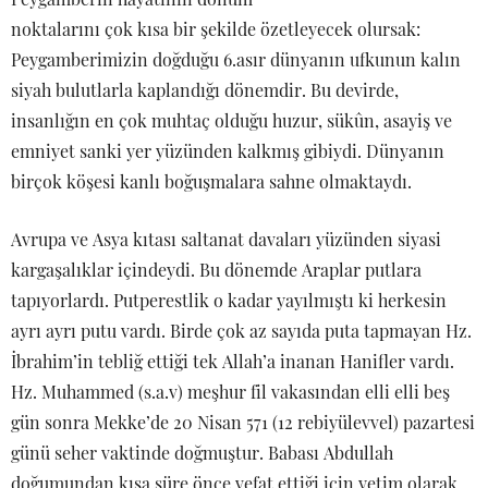
noktalarını çok kısa bir şekilde özetleyecek olursak:
Peygamberimizin doğduğu 6.asır dünyanın ufkunun kalın
siyah bulutlarla kaplandığı dönemdir. Bu devirde,
insanlığın en çok muhtaç olduğu huzur, sükûn, asayiş ve
emniyet sanki yer yüzünden kalkmış gibiydi. Dünyanın
birçok köşesi kanlı boğuşmalara sahne olmaktaydı.
Avrupa ve Asya kıtası saltanat davaları yüzünden siyasi
kargaşalıklar içindeydi. Bu dönemde Araplar putlara
tapıyorlardı. Putperestlik o kadar yayılmıştı ki herkesin
ayrı ayrı putu vardı. Birde çok az sayıda puta tapmayan Hz.
İbrahim’in tebliğ ettiği tek Allah’a inanan Hanifler vardı.
Hz. Muhammed (s.a.v) meşhur fil vakasından elli elli beş
gün sonra Mekke’de 20 Nisan 571 (12 rebiyülevvel) pazartesi
günü seher vaktinde doğmuştur. Babası Abdullah
doğumundan kısa süre önce vefat ettiği için yetim olarak