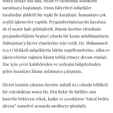
sonra Mekke’nin dini, siyasi ve ekonomik statükosu
sarsılmaya başlamıştı. Onun faliyetleri müşrikler
tarafından şiddetli bir tepki ile karşılaştı. İnananlara çok
çeşitli işkenceler yapıldı. Peygamberimiz(sav)in hayatına
da el uzatır hale gelmişlerdi. Bunun üzerine efendimiz
peygamberliğinin beşinci yılında bir kısım müslümanların
Habeşistan’a hicret etmelerine izin verdi. Hz. Muhammed
(s.a.v) Mekkeli müşriklerin bütün engellemelerine, zülm ve
işkencelerine rağmen İslamı tebliğ etmeye devam etmişti.
Hac için çevre kabilelerden ve yerleşim bölgelerinden
gelen insanlara İslamı anlatmaya çalışmıştı.
Hicret izninin çıkması üzerine miladi 622 yılında tehlikeli
bir yolculuktan sonra Hz. Ebu Bekir ile birlikte onu
hasretle bekleyen erkek, kadın ve çocukların “taleal bedru
aleyna” nameleri arasında medineye girmiştir.