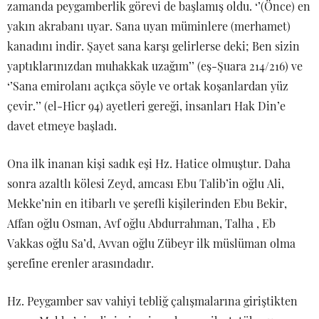
zamanda peygamberlik görevi de başlamış oldu. ‘’(Önce) en
yakın akrabanı uyar. Sana uyan müminlere (merhamet)
kanadını indir. Şayet sana karşı gelirlerse deki; Ben sizin
yaptıklarınızdan muhakkak uzağım’’ (eş-Şuara 214/216) ve
‘’Sana emirolanı açıkça söyle ve ortak koşanlardan yüz
çevir.’’ (el-Hicr 94) ayetleri gereği, insanları Hak Din’e
davet etmeye başladı.
Ona ilk inanan kişi sadık eşi Hz. Hatice olmuştur. Daha
sonra azaltlı kölesi Zeyd, amcası Ebu Talib’in oğlu Ali,
Mekke’nin en itibarlı ve şerefli kişilerinden Ebu Bekir,
Affan oğlu Osman, Avf oğlu Abdurrahman, Talha , Eb
Vakkas oğlu Sa’d, Avvan oğlu Zübeyr ilk müslüman olma
şerefine erenler arasındadır.
Hz. Peygamber sav vahiyi tebliğ çalışmalarına giriştikten