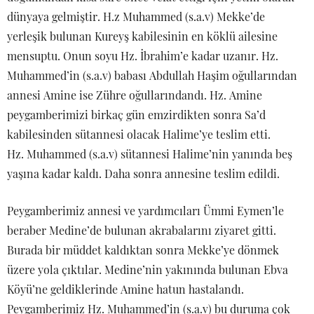
dünyaya gelmiştir. H.z Muhammed (s.a.v) Mekke’de
yerleşik bulunan Kureyş kabilesinin en köklü ailesine
mensuptu. Onun soyu Hz. İbrahim’e kadar uzanır. Hz.
Muhammed’in (s.a.v) babası Abdullah Haşim oğullarından
annesi Amine ise Zühre oğullarındandı. Hz. Amine
peygamberimizi birkaç gün emzirdikten sonra Sa’d
kabilesinden sütannesi olacak Halime’ye teslim etti.
Hz. Muhammed (s.a.v) sütannesi Halime’nin yanında beş
yaşına kadar kaldı. Daha sonra annesine teslim edildi.
Peygamberimiz annesi ve yardımcıları Ümmi Eymen’le
beraber Medine’de bulunan akrabalarını ziyaret gitti.
Burada bir müddet kaldıktan sonra Mekke’ye dönmek
üzere yola çıktılar. Medine’nin yakınında bulunan Ebva
Köyü’ne geldiklerinde Amine hatun hastalandı.
Peygamberimiz Hz. Muhammed’in (s.a.v) bu duruma çok