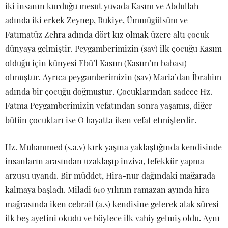
iki insanın kurduğu mesut yuvada Kasım ve Abdullah
adında iki erkek Zeynep, Rukiye, Ümmügülsüm ve
Fatımatüz Zehra adında dört kız olmak üzere altı çocuk
dünyaya gelmiştir. Peygamberimizin (sav) ilk çocuğu Kasım
olduğu için künyesi Ebü’l Kasım (Kasım’ın babası)
olmuştur. Ayrıca peygamberimizin (sav) Maria’dan İbrahim
adında bir çocuğu doğmuştur. Çocuklarından sadece Hz.
Fatma Peygamberimizin vefatından sonra yaşamış, diğer
bütün çocukları ise O hayatta iken vefat etmişlerdir.
Hz. Muhammed (s.a.v) kırk yaşına yaklaştığında kendisinde
insanların arasından uzaklaşıp inziva, tefekkür yapma
arzusu uyandı. Bir müddet, Hira-nur dağındaki mağarada
kalmaya başladı. Miladi 610 yılının ramazan ayında hira
mağrasında iken cebrail (a.s) kendisine gelerek alak süresi
ilk beş ayetini okudu ve böylece ilk vahiy gelmiş oldu. Aynı