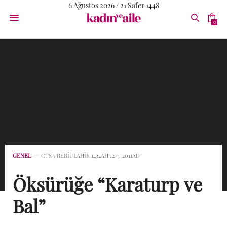
6 Ağustos 2026 / 21 Safer 1448
0
GENEL
CTS 7 REBIÜLAHIR 1432AH 12-3-2011AD
Öksürüğe “Karaturp ve
Bal”