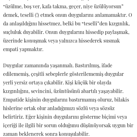
“üzülme, boş ver, kafa takma, geçer, niye üzülüyorsun”
demek, teselli (!) etmek onun duygularını anlamamaktır. O
da anlaşıldığını hissetmez, belki bu “teselli”den kızgınlık,
suçluluk duyabilir. Onun duygularını hissedip paylaşmak,
üzerinde konuşmak veya yalnızca hissederek susmak
empati yapmaktır.
Duygular zamanında yaşanmalı. Bastırılmış, ifade
edilememiş, çeşitli sebeplerle gösterilememiş duygular
yerli yersiz ortaya çıkabilir. Kişi küçük bir olayda
kızgınlığını, sevincini, üzüntüsünü abartılı yaşayabilir.
Empatide kişinin duygularını bastırmamış oluruz, bilakis
hislerine ortak olur anladığımızı sözlü veya sözsüz
belirtiriz. Eğer kişinin duygularını gösterme biçimi veya
içeriği ile ilgili bir sorun olduğunu düşünüyorsak uygun bir
zaman beklenerek sonra konuşulabilir.