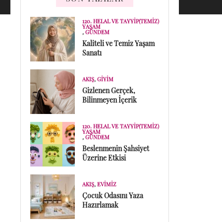
120. HELAL VE TAYYIP(TEMIZ)
YAŞAM
,
GÜNDEM
Kaliteli ve Temiz Yaşam
Sanatı
AKIŞ
,
GIYIM
Gizlenen Gerçek,
Bilinmeyen İçerik
120. HELAL VE TAYYIP(TEMIZ)
YAŞAM
,
GÜNDEM
Beslenmenin Şahsiyet
Üzerine Etkisi
AKIŞ
,
EVIMIZ
Çocuk Odasını Yaza
Hazırlamak