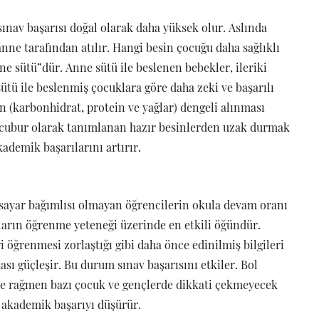
sınav başarısı doğal olarak daha yüksek olur. Aslında
ne tarafından atılır. Hangi besin çocuğu daha sağlıklı
e sütü”dür. Anne sütü ile beslenen bebekler, ileriki
ütü ile beslenmiş çocuklara göre daha zeki ve başarılı
n (karbonhidrat, protein ve yağlar) dengeli alınması
r cubur olarak tanımlanan hazır besinlerden uzak durmak
ademik başarılarını artırır.
isayar bağımlısı olmayan öğrencilerin okula devam oranı
ların öğrenme yeteneği üzerinde en etkili öğündür.
i öğrenmesi zorlaştığı gibi daha önce edinilmiş bilgileri
ası güçleşir. Bu durum sınav başarısını etkiler. Bol
ne rağmen bazı çocuk ve gençlerde dikkati çekmeyecek
 akademik başarıyı düşürür.