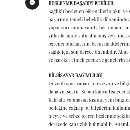
BESLENME BAŞARIYI ETKİLER
Sağlıklı beslenen öğrencilerin okul ve 
başarının temeli bebeklik döneminde an
yapar sorusunun yanıtı, her zaman “ann
yıllarda, anne sütü almamış veya inek s
öğrenci olurlar. Ana besin maddelerini
sağlık için son derece önemlidir. Abu
ve hareket etmek çocuk ve gençlerin ak
BİLGİSAYAR BAĞIMLILIĞI
Düzenli spor yapan, televizyon ve bilg
daha yüksektir. Sabah kahvaltısı çocuk
Kahvaltı yapmayan kişinin yeni bilgiler
belleğine çağırıp bu bilgilerini kullanm
meyve ve sebze içeren beslenme şekli
derecede kansızlık bulunabilir. Anemi,