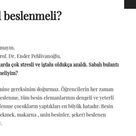
 beslenmeli?
tmayın.
rof. Dr. Ender Pehlivanoğlu,
rda çok stresli ve iştahı oldukça azaldı. Sabah bulantı
emeliyim?
mine gereksinim doğurmaz. Öğrencilerin her zaman
 beslenme, tüm besin elemanlarının dengeli ve yeterli
lenme çocukların yaptıkları en büyük hatadır. Besin
 (ekmek, makarna , unlu besinler, şeker) beslenen
.