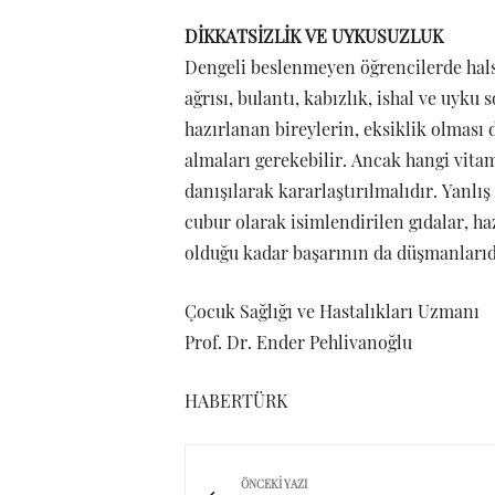
DİKKATSİZLİK VE UYKUSUZLUK
Dengeli beslenmeyen öğrencilerde halsi
ağrısı, bulantı, kabızlık, ishal ve uyku 
hazırlanan bireylerin, eksiklik olmas
almaları gerekebilir. Ancak hangi vita
danışılarak kararlaştırılmalıdır. Yanlış
cubur olarak isimlendirilen gıdalar, ha
olduğu kadar başarının da düşmanlarıd
Çocuk Sağlığı ve Hastalıkları Uzmanı
Prof. Dr. Ender Pehlivanoğlu
HABERTÜRK
ÖNCEKI YAZI