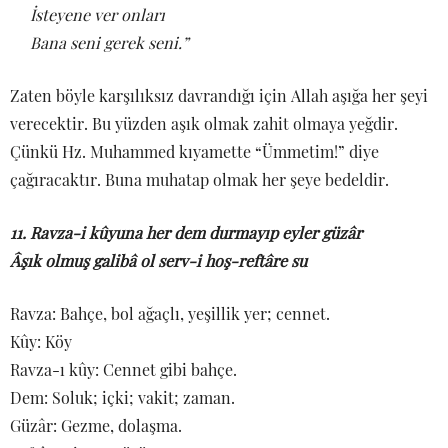
İsteyene ver onları
Bana seni gerek seni.”
Zaten böyle karşılıksız davrandığı için Allah aşığa her şeyi
verecektir. Bu yüzden aşık olmak zahit olmaya yeğdir.
Çünkü Hz. Muhammed kıyamette “Ümmetim!” diye
çağıracaktır. Buna muhatap olmak her şeye bedeldir.
11. Ravza-i kûyuna her dem durmayıp eyler güzâr
Âşık olmuş galibâ ol serv-i hoş-reftâre su
Ravza: Bahçe, bol ağaçlı, yeşillik yer; cennet.
Kûy: Köy
Ravza-ı kûy: Cennet gibi bahçe.
Dem: Soluk; içki; vakit; zaman.
Güzâr: Gezme, dolaşma.