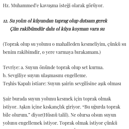
Hz. Muhammed’e kavuşma isteği olarak görüyor.
12. Su yolın ol kûyundan taprag olup dutsam gerek
Çün rakîbümdür dahı ol kûya koyman vara su
(Toprak olup su yolunu o mahalleden kesmeliyim, çünkü su
benim rakibimdir, o yere varmaya bırakamam.)
Tevriye: a. Suyun önünde toprak olup set kurma.
b. Sevgiliye suyun ulaşmasını engelleme.
Teşhis/Kapalı istiare: Suyun şairin sevgilisine aşık olması
Şair burada suyun yolunu kesmek için toprak olmak
istiyor. Aşkın içine kıskançlık giriyor. “Bu uğurda toprak
bile olurum.” diyor(Hüsnü talil). Ne olursa olsun suyun
yolunu engellemek istiyor. Toprak olmak istiyor çünkü