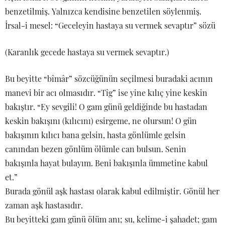
benzetilmiş. Yalnızca kendisine benzetilen söylenmiş.
İrsal-i mesel: “Geceleyin hastaya su vermek sevaptır” sözü
(Karanlık gecede hastaya su vermek sevaptır.)
Bu beyitte “bîmâr” sözcüğünün seçilmesi buradaki acının
manevi bir acı olmasıdır. “Tîg” ise yine kılıç yine keskin
bakıştır. “Ey sevgili! O gam günü geldiğinde bu hastadan
keskin bakışını (kılıcını) esirgeme, ne olursun! O gün
bakışının kılıcı bana gelsin, hasta gönlümle gelsin
canından bezen gönlüm ölümle can bulsun. Senin
bakışınla hayat bulayım. Beni bakışınla ümmetine kabul
et.”
Burada gönül aşk hastası olarak kabul edilmiştir. Gönül her
zaman aşk hastasıdır.
Bu beyitteki gam günü ölüm anı; su, kelime-i şahadet; gam