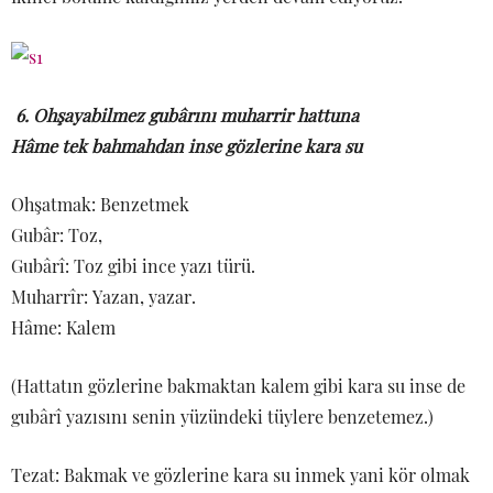
6. Ohşayabilmez gubârını muharrir hattuna
Hâme tek bahmahdan inse gözlerine kara su
Ohşatmak: Benzetmek
Gubâr: Toz,
Gubârî: Toz gibi ince yazı türü.
Muharrîr: Yazan, yazar.
Hâme: Kalem
(Hattatın gözlerine bakmaktan kalem gibi kara su inse de
gubârî yazısını senin yüzündeki tüylere benzetemez.)
Tezat: Bakmak ve gözlerine kara su inmek yani kör olmak