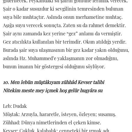
giderilecek. Peykandaki su şairin gönlüne ferahlık verecek.
Şair o kadar susuzdur ki sevgilinin temresinden bulunan
suya bile muhtaçtır. Aslında onun merhametine muhtaç.
Aşığa suyu verecek sonuçta. Zaten su da rahmet demektir.
Şair aynı zamanda kez yerine “gez” anlamı da vermiştir.
Gez atıcılıkta kullanılan bir terimdir. Okun atıldığı yerdir.
Burada şair suya ulaşmasının bir gez kadar yakın olduğunu,
aslında Hz. Muhammed’e yaklaşmanın zor olmadığını,
bunun imanın bir göstergesi olduğunu söylüyor.
10. Men lebün müştâkıyam zühhâd Kevser talibi
Nitekim meste mey içmek hoş gelür huşyâra su
Leb: Dudak
Müştak: Arzuyla, hararetle, isteyen, özleyen; susamış.
Zühhad: Dünya nimetlerinden el çeken kimse.
Kevser: Çokluk, kalabalık; cenneteki bir ırmak adı.