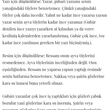
Yazı için düşünülürse: Yazar, gubarî yazısını senin
yanağındaki tüylere benzetemez. Çünkü yanağındaki
tüyler çok daha incedir. Yahut ne kadar ince yazarsa yazsın
yazar senin ayva tüylerin kadar ince yazamaz (Gubâr
denilen ince yazıyı yazarken at kılından ya da verev
kesilmiş kalemlerden yararlanılırmış. Gubâr çok ince, toz
kadar ince yazılması gereken bir yazı biçimiymiş.).
Resim için düşünülürse: Ressam onun ayva tüylerini
resmedemez. Ayva tüylerinin inceliğinden değil. Onu
eşsizliğinden. Ressam ne yaparsa yapsın yaptığı resimde
senin hatlarına benzetemez. Nakkaş veya şairin gözlerine
kara su inmesi buna yeterli olmaz.
Gubârı yazanlar çok ince iş yaptıkları için gözleri çabuk
bozulur yani gözlerine kara su inermiş. Şairin veya
ressamın gözlerine kara suyun inmesi peygamberimizin