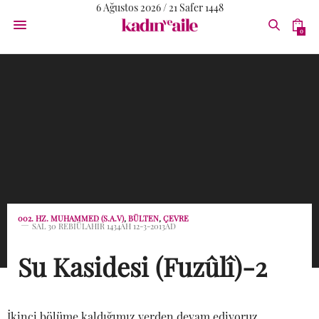
6 Ağustos 2026 / 21 Safer 1448
0
002. HZ. MUHAMMED (S.A.V)
,
BÜLTEN
,
ÇEVRE
SAL 30 REBIÜLAHIR 1434AH 12-3-2013AD
Su Kasidesi (Fuzûlî)-2
İkinci bölüme kaldığımız yerden devam ediyoruz.