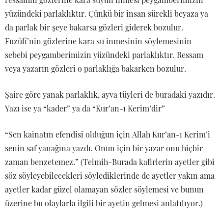
yüzündeki parlaklıktır. Çünkü bir insan sürekli beyaza ya
da parlak bir şeye bakarsa gözleri giderek bozulur.
Fuzûlî’nin gözlerine kara su inmesinin söylemesinin
sebebi peygamberimizin yüzündeki parlaklıktır. Ressam
veya yazarın gözleri o parlaklığa bakarken bozulur.
Şaire göre yanak parlaklık, ayva tüyleri de buradaki yazıdır.
Yazı ise ya “kader” ya da “Kur’an-ı Kerim’dir”
“Sen kainatın efendisi olduğun için Allah Kur’an-ı Kerim’i
senin saf yanağına yazdı. Onun için bir yazar onu hiçbir
zaman benzetemez.” (Telmih-Burada kafirlerin ayetler gibi
söz söyleyebilecekleri söylediklerinde de ayetler yakın ama
ayetler kadar güzel olamayan sözler söylemesi ve bunun
üzerine bu olaylarla ilgili bir ayetin gelmesi anlatılıyor.)