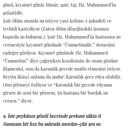
günü, kıyamet günü; bimâr, şair; tıg, Hz. Muhammed’in
şefaatidir.
Şair ölüm anında su istiyor yani kelime-i şahadeti ve
tevhidi kastediyor (Zaten ölüm döşeğindeki insanın
başında su bulunur.). Şair Hz. Muhammed’in hastasına su
vermesiyle kıyamet gününde “Ümmetimdir.” demesini
eşdeğer görüyor. Kıyamet gününde Hz. Muhammed
“Ümmetim!” diye çağırırken kendisinin de onun gözüne
ilişmesini, onu da karanlık gecede mutlu etmesini istiyor.
Beytin ikinci anlamı da şudur: Karanlık gece rüya olabilir.
Onu görmeyi özlüyor ve “Karanlık bir gecede rüyama
girsen de seni bir görsem. Şu hastana bir bardak su
versen.” diyor.
9. İste peykânın gönül hecrinde şevkum sâkin it
Susuzam bir kez bu sahrada menüm-çün ara su