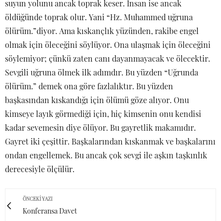
suyun yolunu ancak toprak keser. İnsan ise ancak
öldüğünde toprak olur. Yani “Hz. Muhammed uğruna
ölürüm.”diyor. Ama kıskançlık yüzünden, rakibe engel
olmak için öleceğini söylüyor. Ona ulaşmak için öleceğini
söylemiyor; çünkü zaten canı dayanmayacak ve ölecektir.
Sevgili uğruna ölmek ilk adımdır. Bu yüzden “Uğrunda
ölürüm.” demek ona göre fazlalıktır. Bu yüzden
başkasından kıskandığı için ölümü göze alıyor. Onu
kimseye layık görmediği için, hiç kimsenin onu kendisi
kadar sevemesin diye ölüyor. Bu gayretlik makamıdır.
Gayret iki çeşittir. Başkalarından kıskanmak ve başkalarını
ondan engellemek. Bu ancak çok sevgi ile aşkın taşkınlık
derecesiyle ölçülür.
ÖNCEKI YAZI
Konferansa Davet