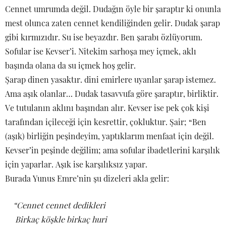
Cennet umrumda değil. Dudağın öyle bir şaraptır ki onunla
mest olunca zaten cennet kendiliğinden gelir. Dudak şarap
gibi kırmızıdır. Su ise beyazdır. Ben şarabı özlüyorum.
Sofular ise Kevser’i. Nitekim sarhoşa mey içmek, aklı
başında olana da su içmek hoş gelir.
Şarap dinen yasaktır. dini emirlere uyanlar şarap istemez.
Ama aşık olanlar… Dudak tasavvufa göre şaraptır, birliktir.
Ve tutulanın aklını başından alır. Kevser ise pek çok kişi
tarafından içileceği için kesrettir, çokluktur. Şair; “Ben
(aşık) birliğin peşindeyim, yaptıklarım menfaat için değil.
Kevser’in peşinde değilim; ama sofular ibadetlerini karşılık
için yaparlar. Aşık ise karşılıksız yapar.
Burada Yunus Emre’nin şu dizeleri akla gelir:
“Cennet cennet dedikleri
Birkaç köşkle birkaç huri