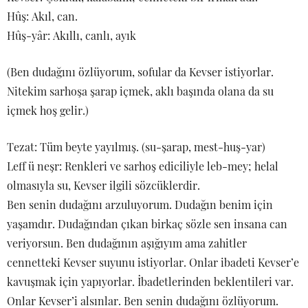
Hûş: Akıl, can.
Hûş-yâr: Akıllı, canlı, ayık
(Ben dudağını özlüyorum, sofular da Kevser istiyorlar.
Nitekim sarhoşa şarap içmek, aklı başında olana da su
içmek hoş gelir.)
Tezat: Tüm beyte yayılmış. (su-şarap, mest-huş-yar)
Leff ü neşr: Renkleri ve sarhoş ediciliyle leb-mey; helal
olmasıyla su, Kevser ilgili sözcüklerdir.
Ben senin dudağını arzuluyorum. Dudağın benim için
yaşamdır. Dudağından çıkan birkaç sözle sen insana can
veriyorsun. Ben dudağının aşığıyım ama zahitler
cennetteki Kevser suyunu istiyorlar. Onlar ibadeti Kevser’e
kavuşmak için yapıyorlar. İbadetlerinden beklentileri var.
Onlar Kevser’i alsınlar. Ben senin dudağını özlüyorum.