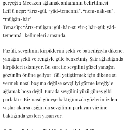
gerçeği 2.Mecazen ağlamak anlamının belirtilmesi
Leff ü neşr: “ârız-gül, “yâd-temennâ”, “nem-nâk-su”,
“müjgân-hâr”
Tenasüp: “Ârız-müjgan; gül-hâr-su vir-; hâr-gül; yâd-
temennâ” kelimeleri arasında.
Fuzûlî, sevgilinin kirpiklerini şekli ve batıcılığıyla dikene,
yanağın şekli ve rengiyle güle benzetmiş. Şair ağladığında
kirpikleri ıslanıyor. Bu suretle sevgilini güzel yanağın
gözünün önüne geliyor. Gül yetiştirmek için dikene su
vermek nasıl boşuna değilse sevgiliyi görme isteğiyle
ağlamak boşa değil. Burada sevgilini yüzü güneş gibi
parlaktır. Biz nasıl güneşe baktığımızda gözlerimizden
yaşlar akarsa aşığın da sevgilinin parlayan yüzüne
baktığında gözleri yaşarıyor.