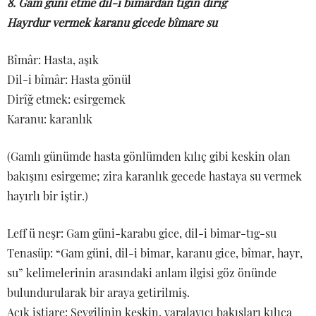
8. Gam güni etme dil-i bîmârdan tîgin dirîğ
Hayrdur vermek karanu gicede bîmare su
Bîmâr: Hasta, aşık
Dil-i bîmâr: Hasta gönül
Dirîğ etmek: esirgemek
Karanu: karanlık
(Gamlı günümde hasta gönlümden kılıç gibi keskin olan
bakışını esirgeme; zira karanlık gecede hastaya su vermek
hayırlı bir iştir.)
Leff ü neşr: Gam güni-karabu gice, dil-i bimar-tıg-su
Tenasüp: “Gam güni, dil-i bimar, karanu gice, bîmar, hayr,
su” kelimelerinin arasındaki anlam ilgisi göz önünde
bulundurularak bir araya getirilmiş.
Açık istiare: Sevgilinin keskin, yaralayıcı bakışları kılıca