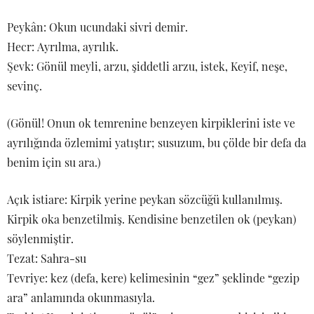
Peykân: Okun ucundaki sivri demir.
Hecr: Ayrılma, ayrılık.
Şevk: Gönül meyli, arzu, şiddetli arzu, istek, Keyif, neşe,
sevinç.
(Gönül! Onun ok temrenine benzeyen kirpiklerini iste ve
ayrılığında özlemimi yatıştır; susuzum, bu çölde bir defa da
benim için su ara.)
Açık istiare: Kirpik yerine peykan sözcüğü kullanılmış.
Kirpik oka benzetilmiş. Kendisine benzetilen ok (peykan)
söylenmiştir.
Tezat: Sahra-su
Tevriye: kez (defa, kere) kelimesinin “gez” şeklinde “gezip
ara” anlamında okunmasıyla.