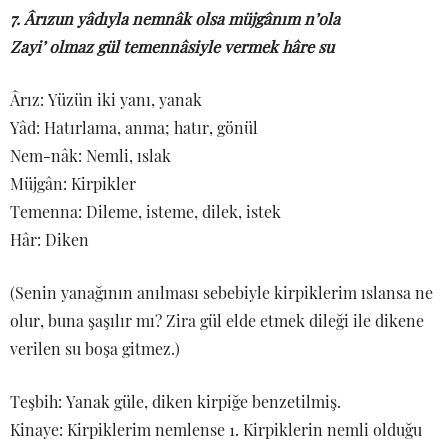
7. Ârızun yâdıyla nemnâk olsa müjgânım n’ola
Zayi’ olmaz gül temennâsiyle vermek hâre su
Ârız: Yüzün iki yanı, yanak
Yâd: Hatırlama, anma; hatır, gönül
Nem-nâk: Nemli, ıslak
Müjgân: Kirpikler
Temenna: Dileme, isteme, dilek, istek
Hâr: Diken
(Senin yanağının anılması sebebiyle kirpiklerim ıslansa ne
olur, buna şaşılır mı? Zira gül elde etmek dileği ile dikene
verilen su boşa gitmez.)
Teşbih: Yanak güle, diken kirpiğe benzetilmiş.
Kinaye: Kirpiklerim nemlense 1. Kirpiklerin nemli olduğu