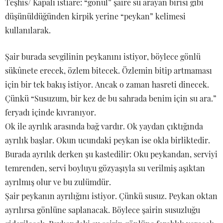
Teşhis/ Kapalı istiare: “gönül” şaire su arayan birisi gibi
düşünüldüğünden kirpik yerine “peykan” kelimesi
kullanılarak.
Şair burada sevgilinin peykanını istiyor, böylece gönlü
sükûnete erecek, özlem bitecek. Özlemin bitip artmaması
için bir tek bakış istiyor. Ancak o zaman hasreti dinecek.
Çünkü “Susuzum, bir kez de bu sahrada benim için su ara.”
feryadı içinde kıvranıyor.
Ok ile ayrılık arasında bağ vardır. Ok yaydan çıktığında
ayrılık başlar. Okun ucundaki peykan ise okla birliktedir.
Burada ayrılık derken şu kastedilir: Oku peykandan, serviyi
temrenden, servi boyluyu gözyaşıyla su verilmiş aşıktan
ayrılmış olur ve bu zulümdür.
Şair peykanın ayrılığını istiyor. Çünkü susuz. Peykan oktan
ayrılırsa gönlüne saplanacak. Böylece şairin susuzluğu