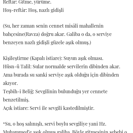
Reftâr: Gitme, yürüme.
Hoş-reftâr: Hoş, nazlı gidişli
(Su, her zaman senin cennet misâli mahallenin
bahçesine(Ravza) doğru akar. Galiba o da, o serviye
benzeyen nazlı gidişli güzele aşık olmuş.)
Kişileştirme (Kapalı istiare): Suyun aşık olması.
Hüsn-ü Talil: Sular normalde servilerin dibinden akar.
Ama burada su sanki serviye aşık olduğu için dibinden
akıyor.
Teşbih-i Beliğ: Sevgilinin bulunduğu yer cennete
benzetilmiş.
Açık istiare: Servi ile sevgili kastedilmiştir.
“Su, o hoş salınışlı, servi boylu sevgiliye yani Hz.
Muhammed’e aşık olmuş galiba. Böyle gitmesinin sebebi o