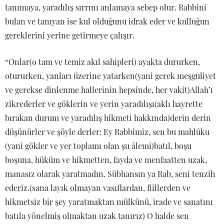
tanımaya, yaradılış sırrını anlamaya sebep olur. Rabbini
bulan ve tanıyan ise kul olduğunu idrak eder ve kulluğun
gereklerini yerine getirmeye çalışır.
“Onlar(o tam ve temiz akıl sahipleri) ayakta dururken,
otururken, yanları üzerine yatarken(yani gerek meşguliyet
ve gerekse dinlenme hallerinin hepsinde, her vakit)Allah’ı
zikrederler ve göklerin ve yerin yaradılışı(aklı hayrette
bırakan durum ve yaradılış hikmeti hakkında)derin derin
düşünürler ve şöyle derler: Ey Rabbimiz, sen bu mahlûku
(yani gökler ve yer toplamı olan şu âlemi)batıl, boşu
boşuna, hüküm ve hikmetten, fayda ve menfaatten uzak,
manasız olarak yaratmadın. Sübhansın ya Rab, seni tenzih
ederiz.(sana layık olmayan vasıflardan, fiillerden ve
hikmetsiz bir şey yaratmaktan mülkünü, irade ve sanatını
batıla yönelmiş olmaktan uzak tanırız) O halde sen