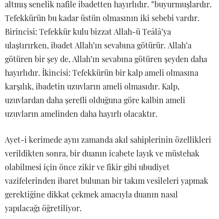
altmış senelik nafile ibadetten hayırlıdır. ”buyurmuşlardır.
Tefekkürün bu kadar üstün olmasının iki sebebi vardır.
Birincisi: Tefekkür kulu bizzat Allah-ü Teâlâ’ya
ulaştırırken, ibadet Allah’ın sevabına götürür. Allah’a
götüren bir şey de, Allah’ın sevabına götüren şeyden daha
hayırlıdır. İkincisi: Tefekkürün bir kalp ameli olmasına
karşılık, ibadetin uzuvların ameli olmasıdır. Kalp,
uzuvlardan daha şerefli olduğuna göre kalbin ameli
uzuvların amelinden daha hayırlı olacaktır.
Ayet-i kerimede aynı zamanda akıl sahiplerinin özellikleri
verildikten sonra, bir duanın icabete layık ve müstehak
olabilmesi için önce zikir ve fikir gibi ubudiyet
vazifelerinden ibaret bulunan bir takım vesileleri yapmak
gerektiğine dikkat çekmek amacıyla duanın nasıl
yapılacağı öğretiliyor.