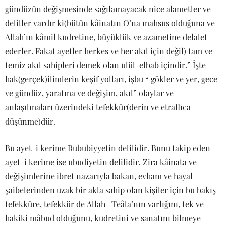
gündüzün değişmesinde sağılamayacak nice alametler ve
deliller vardır ki(bütün kâinatın O’na mahsus olduğuna ve
Allah’ın kâmil kudretine, büyüklük ve azametine delalet
ederler. Fakat ayetler herkes ve her akıl için değil) tam ve
temiz akıl sahipleri demek olan ulül-elbab içindir.” İşte
hak(gerçek)ilimlerin keşif yolları, işbu “ gökler ve yer, gece
ve gündüz, yaratma ve değişim, akıl” olaylar ve
anlaşılmaları üzerindeki tefekkür(derin ve etraflıca
düşünme)dür.
Bu ayet-i kerime Rububiyyetin delilidir. Bunu takip eden
ayet-i kerime ise ubudiyetin delilidir. Zira kâinata ve
değişimlerine ibret nazarıyla bakan, evham ve hayal
şaibelerinden uzak bir akla sahip olan kişiler için bu bakış
tefekküre, tefekkür de Allah- Teâla’nın varlığını, tek ve
hakiki mâbud olduğunu, kudretini ve sanatını bilmeye