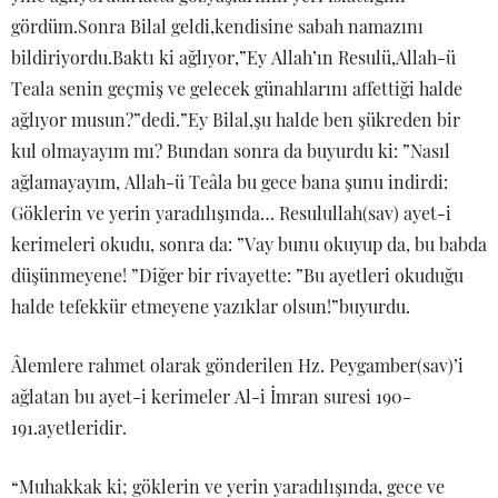
gördüm.Sonra Bilal geldi,kendisine sabah namazını
bildiriyordu.Baktı ki ağlıyor,”Ey Allah’ın Resulü,Allah-ü
Teala senin geçmiş ve gelecek günahlarını affettiği halde
ağlıyor musun?”dedi.”Ey Bilal,şu halde ben şükreden bir
kul olmayayım mı? Bundan sonra da buyurdu ki: ”Nasıl
ağlamayayım, Allah-ü Teâla bu gece bana şunu indirdi:
Göklerin ve yerin yaradılışında… Resulullah(sav) ayet-i
kerimeleri okudu, sonra da: ”Vay bunu okuyup da, bu babda
düşünmeyene! ”Diğer bir rivayette: ”Bu ayetleri okuduğu
halde tefekkür etmeyene yazıklar olsun!”buyurdu.
Âlemlere rahmet olarak gönderilen Hz. Peygamber(sav)’i
ağlatan bu ayet-i kerimeler Al-i İmran suresi 190-
191.ayetleridir.
“Muhakkak ki; göklerin ve yerin yaradılışında, gece ve