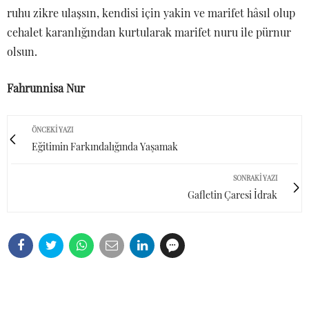
ruhu zikre ulaşsın, kendisi için yakin ve marifet hâsıl olup
cehalet karanlığından kurtularak marifet nuru ile pürnur
olsun.
Fahrunnisa Nur
ÖNCEKI YAZI
Eğitimin Farkındalığında Yaşamak
SONRAKI YAZI
Gafletin Çaresi İdrak