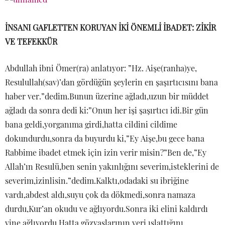
İNSANI GAFLETTEN KORUYAN İKİ ÖNEMLİ İBADET: ZİKİR
VE TEFEKKÜR
Abdullah ibni Ömer(ra) anlatıyor: ”Hz. Aişe(ranha)ye,
Resulullah(sav)’dan gördüğün şeylerin en şaşırtıcısını bana
haber ver.”dedim.Bunun üzerine ağladı,uzun bir müddet
ağladı da sonra dedi ki:”Onun her işi şaşırtıcı idi.Bir gün
bana geldi,yorganıma girdi,hatta cildini cildime
dokundurdu,sonra da buyurdu ki,”Ey Aişe,bu gece bana
Rabbime ibadet etmek için izin verir misin?”Ben de,”Ey
Allah’ın Resulü,ben senin yakınlığını severim,isteklerini de
severim,izinlisin.”dedim.Kalktı,odadaki su ibriğine
vardı,abdest aldı,suyu çok da dökmedi,sonra namaza
durdu,Kur’an okudu ve ağlıyordu.Sonra iki elini kaldırdı
yine ağlıyordu.Hatta gözyaşlarının yeri ıslattığını