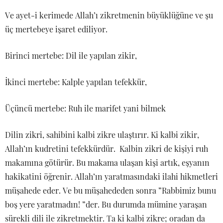
Ve ayet-i kerimede Allah’ı zikretmenin büyüklüğüne ve şu
üç mertebeye işaret ediliyor.
Birinci mertebe: Dil ile yapılan zikir,
İkinci mertebe: Kalple yapılan tefekkür,
Üçüncü mertebe: Ruh ile marifet yani bilmek
Dilin zikri, sahibini kalbi zikre ulaştırır. Ki kalbi zikir,
Allah’ın kudretini tefekkürdür. Kalbin zikri de kişiyi ruh
makamına götürür. Bu makama ulaşan kişi artık, eşyanın
hakikatini öğrenir. Allah’ın yaratmasındaki ilahi hikmetleri
müşahede eder. Ve bu müşahededen sonra ”Rabbimiz bunu
boş yere yaratmadın! ”der. Bu durumda mümine yaraşan
sürekli dili ile zikretmektir. Ta ki kalbi zikre; oradan da