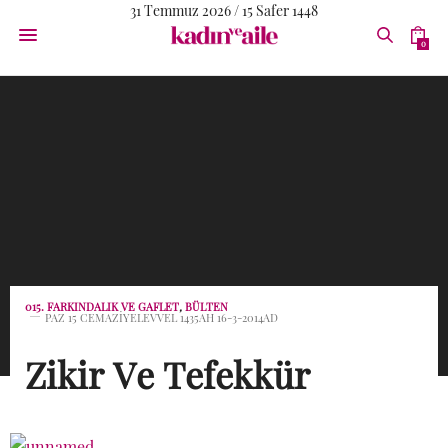
31 Temmuz 2026 / 15 Safer 1448
0
015. FARKINDALIK VE GAFLET
,
BÜLTEN
PAZ 15 CEMAZIYELEVVEL 1435AH 16-3-2014AD
Zikir Ve Tefekkür