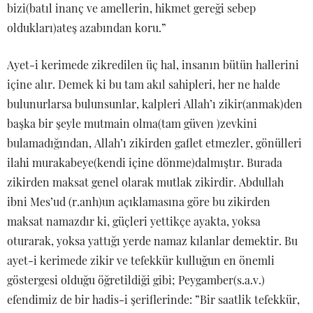
bizi(batıl inanç ve amellerin, hikmet gereği sebep
oldukları)ateş azabından koru.”
Ayet-i kerimede zikredilen üç hal, insanın bütün hallerini
içine alır. Demek ki bu tam akıl sahipleri, her ne halde
bulunurlarsa bulunsunlar, kalpleri Allah’ı zikir(anmak)den
başka bir şeyle mutmain olma(tam güven )zevkini
bulamadığından, Allah’ı zikirden gaflet etmezler, gönülleri
ilahi murakabeye(kendi içine dönme)dalmıştır. Burada
zikirden maksat genel olarak mutlak zikirdir. Abdullah
ibni Mes’ud (r.anh)un açıklamasına göre bu zikirden
maksat namazdır ki, güçleri yettikçe ayakta, yoksa
oturarak, yoksa yattığı yerde namaz kılanlar demektir. Bu
ayet-i kerimede zikir ve tefekkür kulluğun en önemli
göstergesi olduğu öğretildiği gibi; Peygamber(s.a.v.)
efendimiz de bir hadis-i şeriflerinde: ”Bir saatlik tefekkür,