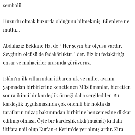
sembolü.
Huzurlu olmak huzurda olduğunu bilmekmiş. Bilenlere ne
mutlu…
Abdulaziz Bekkine Hz. de “ Her şeyin bir ölçüsü vardır.
Sevginin ölçüsü de fedakârlıktır.” der. Biz bu fedakârlığı
ensar ve muhacirler arasında görüyoruz.
İslâm’ın ilk yıllarından itibaren ırk ve millet ayrımı
yapmadan birbirlerine kenetlenen Müslümanlar, hicretten
sonra ikinci bir kardeşlik örneği daha sergilediler. Bu
kardeşlik uygulamasında çok önemli bir nokta da
tarafların mizaç bakımından birbirine benzemesine dikkat
edilmiş olması. Öyle bir kardeşlik akdi(muâhât) ki ilahi
iltifata nail olup Kur’an-ı Kerim’de yer almışlardır. Zira