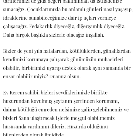
tariflerimizi de gıda değeri bakımından da istifadenize
sunacağız. Çocuklarımızla bu anlamlı günleri nasıl yaşayıp,
idraklerine sunabileceğimize dair ip uçları vermeye
çalışacağız. Fedakarlık diyeceğiz, diğergamlık diyeceğiz.
Daha birçok başlıkla sizlerle olacağız inşallah.
Bizler de yeni yıla hatalardan, kötülüklerden, günahlardan
kendimizi korumaya çalışarak günümüzün muhacirleri
olabilir, birbirimizi uyarıp destek olarak aynı zamanda bir
ensar olabilir miyiz? Duamız olsun.
Ey Kerem sahibi, bizleri sevdiklerimizle birlikte
huzurundan kovulmuş şeytanın şerrinden korumanı,
daima kötülüğü emreden nefsimize galip gelebilmemiz ve
bizleri Sana ulaştıracak işlerle meşgul olabilmemiz
hususunda yardımını dileriz. Huzurda olduğunu
bilenlerden olmak ümidiyle…