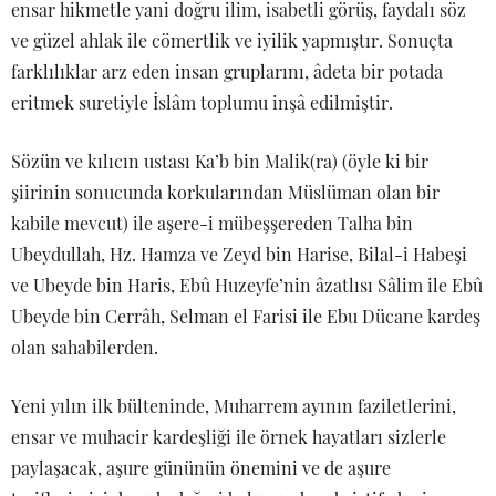
ensar hikmetle yani doğru ilim, isabetli görüş, faydalı söz
ve güzel ahlak ile cömertlik ve iyilik yapmıştır. Sonuçta
farklılıklar arz eden insan gruplarını, âdeta bir potada
eritmek suretiyle İslâm toplumu inşâ edilmiştir.
Sözün ve kılıcın ustası Ka’b bin Malik(ra) (öyle ki bir
şiirinin sonucunda korkularından Müslüman olan bir
kabile mevcut) ile aşere-i mübeşşereden Talha bin
Ubeydullah, Hz. Hamza ve Zeyd bin Harise, Bilal-i Habeşi
ve Ubeyde bin Haris, Ebû Huzeyfe’nin âzatlısı Sâlim ile Ebû
Ubeyde bin Cerrâh, Selman el Farisi ile Ebu Dücane kardeş
olan sahabilerden.
Yeni yılın ilk bülteninde, Muharrem ayının faziletlerini,
ensar ve muhacir kardeşliği ile örnek hayatları sizlerle
paylaşacak, aşure gününün önemini ve de aşure