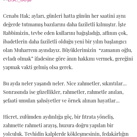
Cenabı Hak; ayları, günleri hatta günün her saatini aynı
değerde tutmamış bazılarını daha faziletli kılmıştır. İşte
Rabbimizin, tevbe eden kullarını bağışladığı, affının çok,
ibadetlerin daha faziletli olduğu yeni bir yılın başlangıcı
olan Muharrem ayındayız. Büyüklerimizin “zamanın oğlu,
evladı olmak” ifadesine göre ânın hakkını vermek, gereğini
yapmak vakti gelmiş olsa gerek.
Bu ayda neler yaşandı neler. Nice zahmetler, sıkıntılar…
Sonrasında ise güzellikler, rahmetler, rahmetle anılan,
şefaati umulan şahsiyetler ve örnek alınan hayatlar…
Hicret, zulümden aydınlığa göç, bir fıtrata yöneliş,
zahmette rahmeti arayış, huzura doğru yapılan bir
yolculuk. Tevhidin kalplerde kökleşmesinin, fedakârlığın