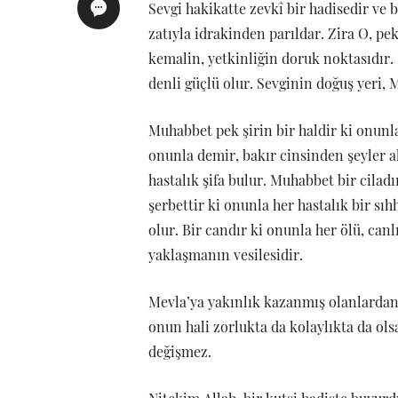
Sevgi hakikatte zevkî bir hadisedir ve 
zatıyla idrakinden parıldar. Zira O, pek
kemalin, yetkinliğin doruk noktasıdır. 
denli güçlü olur. Sevginin doğuş yeri, 
Muhabbet pek şirin bir haldir ki onunla 
onunla demir, bakır cinsinden şeyler a
hastalık şifa bulur. Muhabbet bir cilad
şerbettir ki onunla her hastalık bir sı
olur. Bir candır ki onunla her ölü, can
yaklaşmanın vesilesidir.
Mevla’ya yakınlık kazanmış olanlardan 
onun hali zorlukta da kolaylıkta da ol
değişmez.