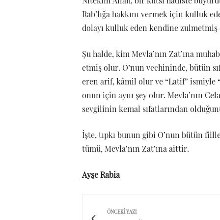
Nitekim Allah, bir kutsi hadiste buyurdu
Rab’lığa hakkını vermek için kulluk e
dolayı kulluk eden kendine zulmetmiş 
Şu halde, kim Mevla’nın Zat’ına muhab
etmiş olur. O’nun vechininde, bütün sıf
eren arif, kâmil olur ve “Latif” ismiyle
onun için aynı şey olur. Mevla’nın Cela
sevgilinin kemal sıfatlarından olduğunu
İşte, tıpkı bunun gibi O’nun bütün fiill
tümü, Mevla’nın Zat’ına aittir.
Ayşe Rabia
ÖNCEKI YAZI