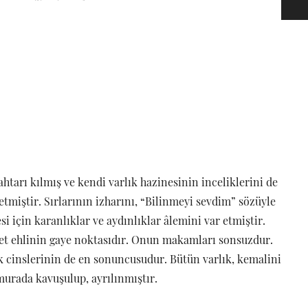
ahtarı kılmış ve kendi varlık hazinesinin inceliklerini de
tmiştir. Sırlarının izharını, “Bilinmeyi sevdim” sözüyle
esi için karanlıklar ve aydınlıklar âlemini var etmiştir.
fet ehlinin gaye noktasıdır. Onun makamları sonsuzdur.
rlık cinslerinin de en sonuncusudur. Bütün varlık, kemalini
urada kavuşulup, ayrılınmıştır.