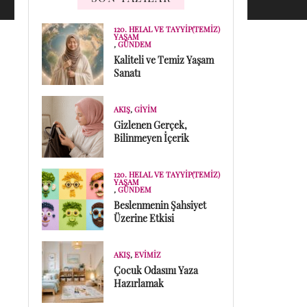
120. HELAL VE TAYYIP(TEMIZ)
YAŞAM
,
GÜNDEM
Kaliteli ve Temiz Yaşam
Sanatı
AKIŞ
,
GIYIM
Gizlenen Gerçek,
Bilinmeyen İçerik
120. HELAL VE TAYYIP(TEMIZ)
YAŞAM
,
GÜNDEM
Beslenmenin Şahsiyet
Üzerine Etkisi
AKIŞ
,
EVIMIZ
Çocuk Odasını Yaza
Hazırlamak