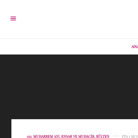
AN
011. MUHARREM AYI, ENSAR VE MUHACIR
,
BÜLTEN
PTS 1 MU