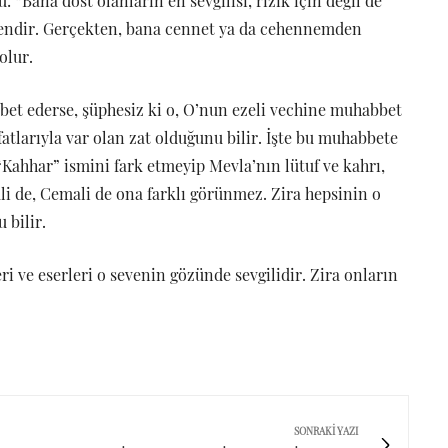
: “Bana dost olanların en sevgilisi, rızık için değil de
dendir. Gerçekten, bana cennet ya da cehennemden
olur.
bet ederse, şüphesiz ki o, O’nun ezeli vechine muhabbet
atlarıyla var olan zat olduğunu bilir. İşte bu muhabbete
 “Kahhar” ismini fark etmeyip Mevla’nın lütuf ve kahrı,
li de, Cemali de ona farklı görünmez. Zira hepsinin o
 bilir.
eri ve eserleri o sevenin gözünde sevgilidir. Zira onların
SONRAKI YAZI