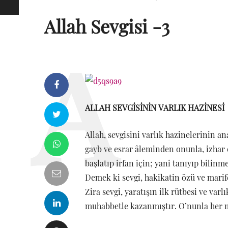
Allah Sevgisi -3
ALLAH SEVGİSİNİN VARLIK HAZİNESİ
Allah, sevgisini varlık hazinelerinin an
gayb ve esrar âleminden onunla, izhar e
başlatıp irfan için; yani tanıyıp bilinm
Demek ki sevgi, hakikatin özü ve mari
Zira sevgi, yaratışın ilk rütbesi ve va
muhabbetle kazanmıştır. O’nunla her m