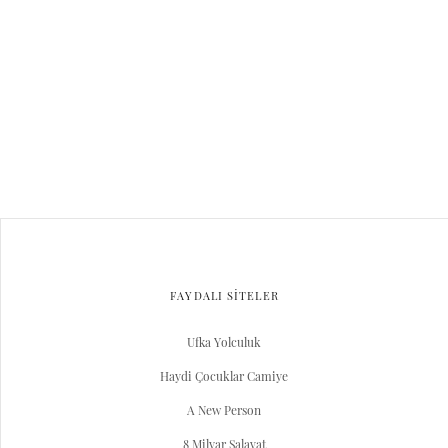
FAYDALI SİTELER
Ufka Yolculuk
Haydi Çocuklar Camiye
A New Person
8 Milyar Salavat