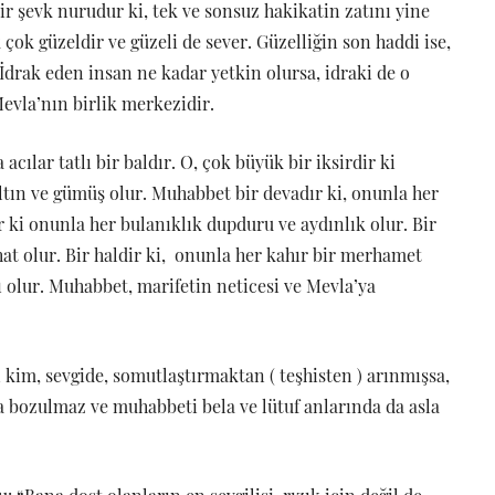
bir şevk nurudur ki, tek ve sonsuz hakikatin zatını yine
 çok güzeldir ve güzeli de sever. Güzelliğin son haddi ise,
İdrak eden insan ne kadar yetkin olursa, idraki de o
Mevla’nın birlik merkezidir.
acılar tatlı bir baldır. O, çok büyük bir iksirdir ki
ltın ve gümüş olur. Muhabbet bir devadır ki, onunla her
ır ki onunla her bulanıklık dupduru ve aydınlık olur. Bir
hhat olur. Bir haldir ki, onunla her kahır bir merhamet
lı olur. Muhabbet, marifetin neticesi ve Mevla’ya
kim, sevgide, somutlaştırmaktan ( teşhisten ) arınmışsa,
sa bozulmaz ve muhabbeti bela ve lütuf anlarında da asla