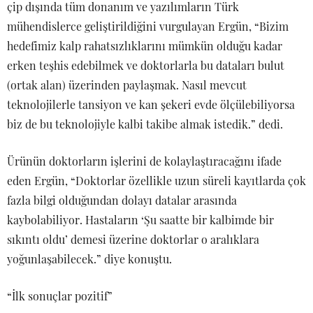
çip dışında tüm donanım ve yazılımların Türk
mühendislerce geliştirildiğini vurgulayan Ergün, “Bizim
hedefimiz kalp rahatsızlıklarını mümkün olduğu kadar
erken teşhis edebilmek ve doktorlarla bu dataları bulut
(ortak alan) üzerinden paylaşmak. Nasıl mevcut
teknolojilerle tansiyon ve kan şekeri evde ölçülebiliyorsa
biz de bu teknolojiyle kalbi takibe almak istedik.” dedi.
Ürünün doktorların işlerini de kolaylaştıracağını ifade
eden Ergün, “Doktorlar özellikle uzun süreli kayıtlarda çok
fazla bilgi olduğundan dolayı datalar arasında
kaybolabiliyor. Hastaların ‘Şu saatte bir kalbimde bir
sıkıntı oldu’ demesi üzerine doktorlar o aralıklara
yoğunlaşabilecek.” diye konuştu.
“İlk sonuçlar pozitif”