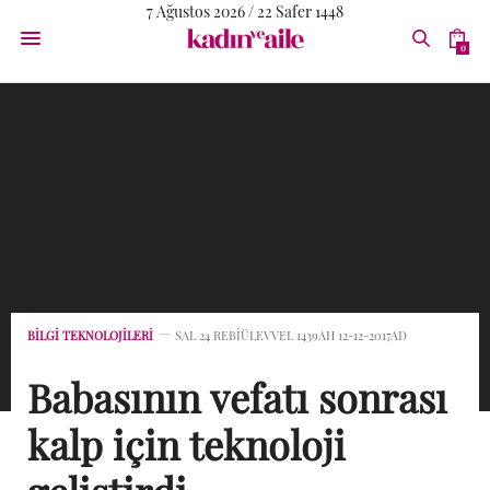
7 Ağustos 2026 / 22 Safer 1448
0
BILGI TEKNOLOJILERI
SAL 24 REBIÜLEVVEL 1439AH 12-12-2017AD
Babasının vefatı sonrası
kalp için teknoloji