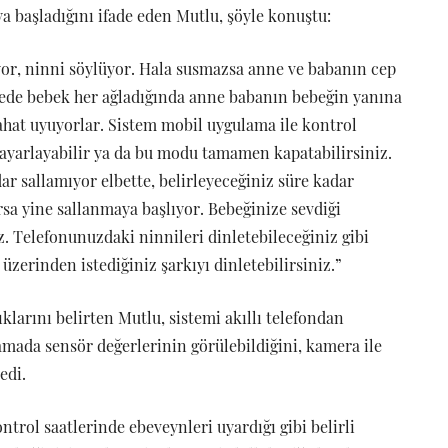
ya başladığını ifade eden Mutlu, şöyle konuştu:
or, ninni söylüyor. Hala susmazsa anne ve babanın cep
yede bebek her ağladığında anne babanın bebeğin yanına
ahat uyuyorlar. Sistem mobil uygulama ile kontrol
i ayarlayabilir ya da bu modu tamamen kapatabilirsiniz.
 sallamıyor elbette, belirleyeceğiniz süre kadar
rsa yine sallanmaya başlıyor. Bebeğinize sevdiği
z. Telefonunuzdaki ninnileri dinletebileceğiniz gibi
 üzerinden istediğiniz şarkıyı dinletebilirsiniz.”
larını belirten Mutlu, sistemi akıllı telefondan
ada sensör değerlerinin görülebildiğini, kamera ile
edi.
trol saatlerinde ebeveynleri uyardığı gibi belirli