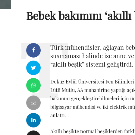
Bebek bakımını ‘akıllı 
Türk mühendisler, ağlayan bebe
susmaması halinde ise anne ve
“akıllı beşik” sistemi geliştirdi.
Dokuz Eylül Üniversitesi Fen Bilimler
Lütfi Mutlu, AA muhabirine yaptığı aç
bakımını gerçekleştirebilmeleri için 
bilgisayar mühendisi ve iki elektrik mü
anlattı.
Akıllı beşikte normal beşiklerden farkl