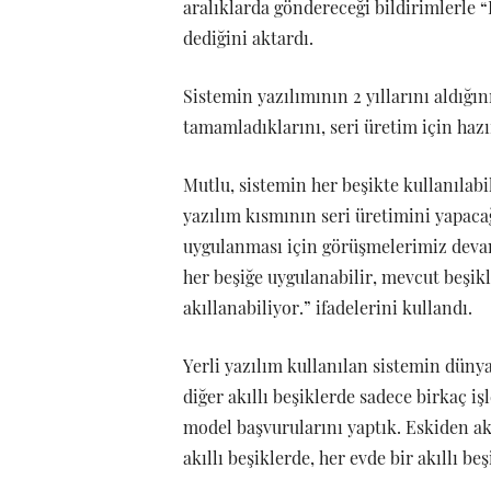
aralıklarda göndereceği bildirimlerle “
dediğini aktardı.
Sistemin yazılımının 2 yıllarını aldığı
tamamladıklarını, seri üretim için hazı
Mutlu, sistemin her beşikte kullanılabil
yazılım kısmının seri üretimini yapaca
uygulanması için görüşmelerimiz devam
her beşiğe uygulanabilir, mevcut beşikl
akıllanabiliyor.” ifadelerini kullandı.
Yerli yazılım kullanılan sistemin düny
diğer akıllı beşiklerde sadece birkaç i
model başvurularını yaptık. Eskiden akı
akıllı beşiklerde, her evde bir akıllı be