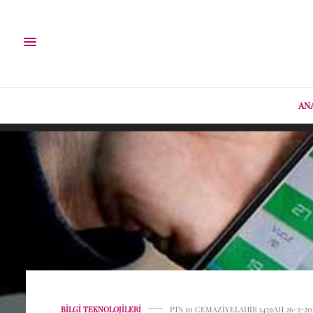
AN
BILGI TEKNOLOJILERI
PTS 10 CEMAZIYELAHIR 1439AH 26-2-2