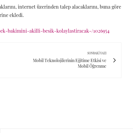
caklarını, internet üzerinden talep alacaklarını, buna göre
rine ekledi.
bek-bakimini-akilli-besik-kolaylastiracak-/1026954
SONRAKI YAZI
Mobil Teknolojilerinin Eğitime Etkisi ve
Mobil Öğrenme