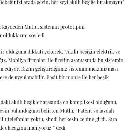
Bebeğinizi arada sevin, her şeyi akıllı beşiğe bırakmayın”
nı kaydeden Mutlu, sistemin prototipini
r olduklarını söyledi.
ir olduğuna dikkati çekerek, “Akıllı beşiğin elektrik ve
ğız. Mobilya firmaları ile üretim aşamasında bu sistemin
 ediyor. Bizim geliştirdiğimiz sistemin mekanizması
ere de uygulanabilir. Basit bir monte ile her beşik
adaki akıllı beşikler arasında en komplikesi olduğunu,
şlevin bulunduğunu belirten Mutlu, “Patent ve faydalı
llı telefonlar yoktu, şimdi herkesin cebine girdi. Sıra
şik olacağına inanıyoruz.” dedi.