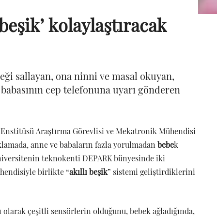
beşik’ kolaylaştıracak
ği sallayan, ona ninni ve masal okuyan,
 babasının cep telefonuna uyarı gönderen
i Enstitüsü Araştırma Görevlisi ve Mekatronik Mühendisi
ıklamada, anne ve babaların fazla yorulmadan
bebe
k
üniversitenin teknokenti DEPARK bünyesinde iki
hendisiyle birlikte “
akıllı beşik
” sistemi geliştirdiklerini
ı olarak çeşitli sensörlerin olduğunu, bebek ağladığında,