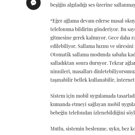
beşiğin algıladığı ses üzerine sallanma
“Eğer ağlama devam ederse masal okuy
telefonuna bildirim gönderiyor. Bu sa
gitmesine gerek kalmıyor. Gece daha r
edilebiliyor. Sallama hızını ve süresin
Otomatik sallama modunda sabaha kadar
salladıktan sonra duruyor. Tekrar ağla
ninnileri, masalları dinletebiliyorsunu
taşınabilir bellek kullanabilir, internet
Sistem için mobil uygulamada tasarladık
kumanda etmeyi sağlayan mobil uygulam
bebeğin telefondan izlenebildiğini söyl
Mutlu, sistemin beslenme, uyku, bez kon