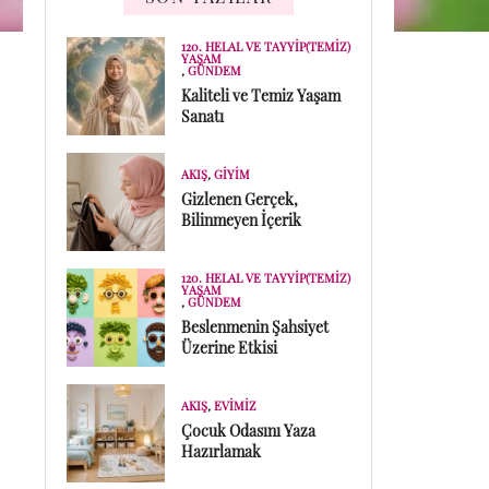
120. HELAL VE TAYYIP(TEMIZ)
YAŞAM
,
GÜNDEM
Kaliteli ve Temiz Yaşam
Sanatı
AKIŞ
,
GIYIM
Gizlenen Gerçek,
Bilinmeyen İçerik
120. HELAL VE TAYYIP(TEMIZ)
YAŞAM
,
GÜNDEM
Beslenmenin Şahsiyet
Üzerine Etkisi
AKIŞ
,
EVIMIZ
Çocuk Odasını Yaza
Hazırlamak