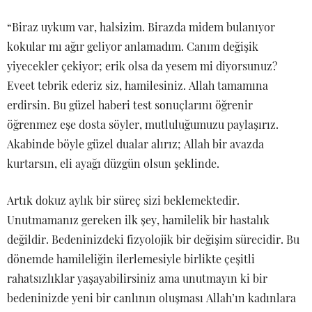
“Biraz uykum var, halsizim. Birazda midem bulanıyor
kokular mı ağır geliyor anlamadım. Canım değişik
yiyecekler çekiyor; erik olsa da yesem mi diyorsunuz?
Eveet tebrik ederiz siz, hamilesiniz. Allah tamamına
erdirsin. Bu güzel haberi test sonuçlarını öğrenir
öğrenmez eşe dosta söyler, mutluluğumuzu paylaşırız.
Akabinde böyle güzel dualar alırız; Allah bir avazda
kurtarsın, eli ayağı düzgün olsun şeklinde.
Artık dokuz aylık bir süreç sizi beklemektedir.
Unutmamanız gereken ilk şey, hamilelik bir hastalık
değildir. Bedeninizdeki fizyolojik bir değişim sürecidir. Bu
dönemde hamileliğin ilerlemesiyle birlikte çeşitli
rahatsızlıklar yaşayabilirsiniz ama unutmayın ki bir
bedeninizde yeni bir canlının oluşması Allah’ın kadınlara