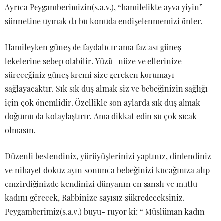
Ayrıca Peygamberimizin(s.a.v.), “hamilelikte ayva yiyin”
sünnetine uymak da bu konuda endişelenmemizi önler.
Hamileyken güneş de faydalıdır ama fazlası güneş
lekelerine sebep olabilir. Yüzü- nüze ve ellerinize
süreceğiniz güneş kremi size gereken korumayı
sağlayacaktır. Sık sık duş almak siz ve bebeğinizin sağlığı
için çok önemlidir. Özellikle son aylarda sık duş almak
doğumu da kolaylaştırır. Ama dikkat edin su çok sıcak
olmasın.
Düzenli beslendiniz, yürüyüşlerinizi yaptınız, dinlendiniz
ve nihayet dokuz ayın sonunda bebeğinizi kucağınıza alıp
emzirdiğinizde kendinizi dünyanın en şanslı ve mutlu
kadını görecek, Rabbinize sayısız şükredeceksiniz.
Peygamberimiz(s.a.v.) buyu- ruyor ki: “ Müslüman kadın