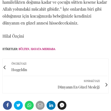
hamilelikten doğuma kadar ve çocuğu sütten kesene kadar
Allah yolundaki mücahit gibidir.” İşte onlardan biri gibi
olduğunuz için kucağınızda bebeğinizle kendinizi
dünyanın en güzel annesi hissedeceksiniz.
Hilal Özçini
ETIKETLER:
BÜLTEN
,
HAYATA MERHABA
ÖNCEKI YAZI
Hoşgeldin
SONRAKI YAZI
Dünyanın En Güzel Mesleği