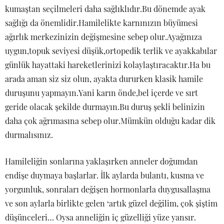
kumaştan seçilmeleri daha sağlıklıdır.Bu dönemde ayak
sağlığı da önemlidir.Hamilelikte karnınızın büyümesi
ağırlık merkezinizin değişmesine sebep olur.Ayağınıza
uygun,topuk seviyesi düşük,ortopedik terlik ve ayakkabılar
günlük hayattaki hareketlerinizi kolaylaştıracaktır.Ha bu
arada aman siz siz olun, ayakta dururken klasik hamile
duruşunu yapmayın.Yani karın önde,bel içerde ve sırt
geride olacak şekilde durmayın.Bu duruş şekli belinizin
daha çok ağrımasına sebep olur.Mümkün olduğu kadar dik
durmalısınız.
Hamileliğin sonlarına yaklaşırken anneler doğumdan
endişe duymaya başlarlar. İlk aylarda bulantı, kusma ve
yorgunluk, sonraları değişen hormonlarla duygusallaşma
ve son aylarla birlikte gelen ‘artık güzel değilim, çok şiştim
düşünceleri… Oysa anneliğin iç güzelliği yüze yansır.