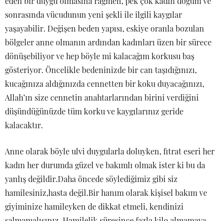
eden bir duygu olmasına rağmen, pek çok kadın doğum ve
sonrasında vücudunun yeni şekli ile ilgili kaygılar
yaşayabilir. Değişen beden yapısı, eskiye oranla bozulan
bölgeler anne olmanın ardından kadınları üzen bir sürece
dönüşebiliyor ve hep böyle mi kalacağım korkusu baş
gösteriyor. Öncelikle bedeninizde bir can taşıdığınızı,
kucağınıza aldığınızda cennetten bir koku duyacağınızı,
Allah’ın size cennetin anahtarlarından birini verdiğini
düşündüğünüzde tüm korku ve kaygılarınız geride
kalacaktır.
Anne olarak böyle ulvi duygularla doluyken, fıtrat eseri her
kadın her durumda güzel ve bakımlı olmak ister ki bu da
yanlış değildir.Daha öncede söylediğimiz gibi siz
hamilesiniz,hasta değil.Bir hanım olarak kişisel bakım ve
giyiminize hamileyken de dikkat etmeli, kendinizi
salmamalısınız. Hamilelik süresince fazla kilo almamaya