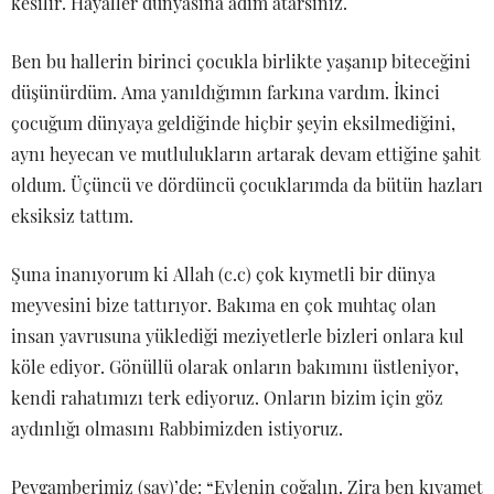
kesilir. Hayaller dünyasına adım atarsınız.
Ben bu hallerin birinci çocukla birlikte yaşanıp biteceğini
düşünürdüm. Ama yanıldığımın farkına vardım. İkinci
çocuğum dünyaya geldiğinde hiçbir şeyin eksilmediğini,
aynı heyecan ve mutlulukların artarak devam ettiğine şahit
oldum. Üçüncü ve dördüncü çocuklarımda da bütün hazları
eksiksiz tattım.
Şuna inanıyorum ki Allah (c.c) çok kıymetli bir dünya
meyvesini bize tattırıyor. Bakıma en çok muhtaç olan
insan yavrusuna yüklediği meziyetlerle bizleri onlara kul
köle ediyor. Gönüllü olarak onların bakımını üstleniyor,
kendi rahatımızı terk ediyoruz. Onların bizim için göz
aydınlığı olmasını Rabbimizden istiyoruz.
Peygamberimiz (sav)’de: “Evlenin çoğalın. Zira ben kıyamet