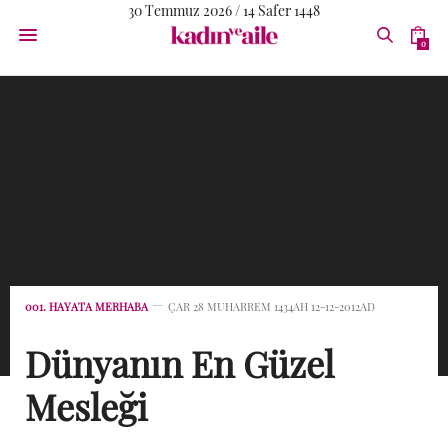
30 Temmuz 2026 / 14 Safer 1448
0
001. HAYATA MERHABA
ÇAR 28 MUHARREM 1434AH 12-12-2012AD
Dünyanın En Güzel
Mesleği