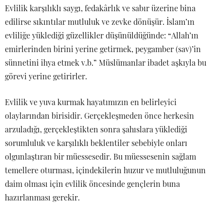
Evlilik karşılıklı saygı, fedakârlık ve sabır üzerine bina
edilirse sıkıntılar mutluluk ve zevke dönüşür. İslam’ın
evliliğe yüklediği güzellikler düşünüldüğünde: “Allah’ın
emirlerinden birini yerine getirmek, peygamber (sav)’in
sünnetini ihya etmek v.b.” Müslümanlar ibadet aşkıyla bu
görevi yerine getirirler.
Evlilik ve yuva kurmak hayatımızın en belirleyici
olaylarından birisidir. Gerçekleşmeden önce herkesin
arzuladığı, gerçekleştikten sonra şahıslara yüklediği
sorumluluk ve karşılıklı beklentiler sebebiyle onları
olgunlaştıran bir müessesedir. Bu müessesenin sağlam
temellere oturması, içindekilerin huzur ve mutluluğunun
daim olması için evlilik öncesinde gençlerin buna
hazırlanması gerekir.