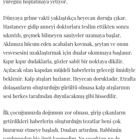
yüreğini hoplatmaya yetiyor.
Dünyaya gelme vakti yaklaştıkça heyecan doruğa çıkar.
Hastaneye gidip anneyi doktorlara teslim ettikten sonra
sıkıntılı, geçmek bilmeyen saniyeler uzamaya başlar.
Aklımıza hücum eden acabaları kovmak, şeytan ve onun
vesvesesini uzaklaştırmak için dualar okunmaya başlanır.
Kıpır kıpır dudaklarla, gözler sabit bir noktaya dikilir.
Açılacak olan kapıdan müjdeli haberlerin geleceği ümidiyle
beklenir. Kalp atışları hızlanır. Heyecan doruktadır. Etrafta
dolaşanların oluşturduğu gürültü olmasa kalp atışlarının
sesi herkes tarafından duyulacakmış gibi hissedilir.
İlk çocuğumuzda doğumun zor olması, girip çıkanların
getirdikleri haberlerin oluşturduğu tezatlar beni çok
huzursuz etmeye başladı. Duaları artırdım. Rabbimin
yardımından hiç ümit kesmedim. Ne çocuktan ne de