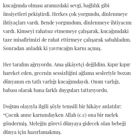
kucağımda olması aramızdaki sevgi, bağlılık gibi
ünsiyetleri pekiştirdi. Herkes çok yorgundu, dinlenmeye
ihtiyaçları vardı. Bende yorgundum, dinlenmeye ihtiyacım
vardı. Kimseyi rahatsız etmemeye çalışarak, kucağımdaki
taze misafirimizi de rahat ettirmeye çalışarak sabahladım.
Sonradan anladık ki yavrucağın karnı açmış.
Her tarafım ağrıyordu. Ama şikâyetçi değildim. Kıpır kıpır
hareket eden, gecenin sessizliğini ağlama sesleriyle bozan
dünyanın en tatlı varlığı kucağımdaydı. Onun varlığı,
babası olarak bana farklı duyguları tattırıyordu.
Doğum olayıyla ilgili şöyle temsili bir hikâye anlatılır:
“Çocuk anne karnındayken Allah (c.c) ona bir melek
göndermiş. Meleğin görevi dünyaya gidecek olan bebeği
dünya için hazırlamakmış.