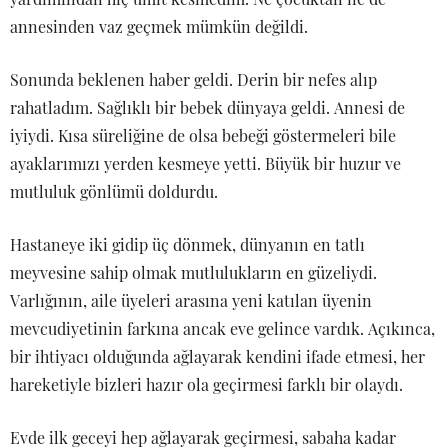
annesinden vaz geçmek mümkün değildi.
Sonunda beklenen haber geldi. Derin bir nefes alıp
rahatladım. Sağlıklı bir bebek dünyaya geldi. Annesi de
iyiydi. Kısa süreliğine de olsa bebeği göstermeleri bile
ayaklarımızı yerden kesmeye yetti. Büyük bir huzur ve
mutluluk gönlümü doldurdu.
Hastaneye iki gidip üç dönmek, dünyanın en tatlı
meyvesine sahip olmak mutlulukların en güzeliydi.
Varlığının, aile üyeleri arasına yeni katılan üyenin
mevcudiyetinin farkına ancak eve gelince vardık. Açıkınca,
bir ihtiyacı olduğunda ağlayarak kendini ifade etmesi, her
hareketiyle bizleri hazır ola geçirmesi farklı bir olaydı.
Evde ilk geceyi hep ağlayarak geçirmesi, sabaha kadar