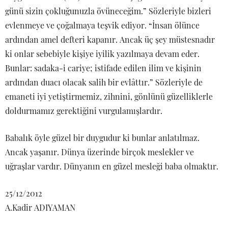
günü sizin çokluğunuzla övüneceğim.” Sözleriyle bizleri
evlenmeye ve çoğalmaya teşvik ediyor. “İnsan ölünce
ardından amel defteri kapanır. Ancak üç şey müstesnadır
ki onlar sebebiyle kişiye iyilik yazılmaya devam eder.
Bunlar: sadaka-i cariye; istifade edilen ilim ve kişinin
ardından duacı olacak salih bir evlâttır.” Sözleriyle de
emaneti iyi yetiştirmemiz, zihnini, gönlünü güzelliklerle
doldurmamız gerektiğini vurgulamışlardır.
Babalık öyle güzel bir duygudur ki bunlar anlatılmaz.
Ancak yaşanır. Dünya üzerinde birçok meslekler ve
uğraşlar vardır. Dünyanın en güzel mesleği baba olmaktır.
25/12/2012
A.Kadir ADIYAMAN