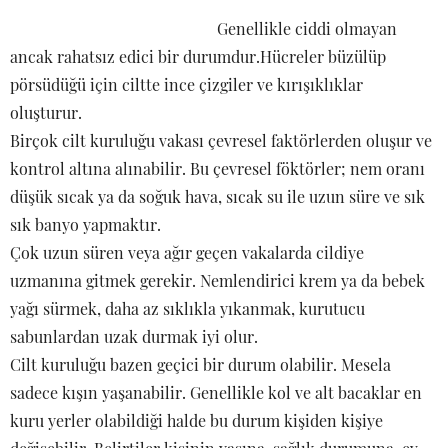
Genellikle ciddi olmayan
ancak rahatsız edici bir durumdur.Hücreler büzülüp
pörsüdüğü için ciltte ince çizgiler ve kırışıklıklar
oluşturur.
Birçok cilt kuruluğu vakası çevresel faktörlerden oluşur ve
kontrol altına alınabilir. Bu çevresel föktörler; nem oranı
düşük sıcak ya da soğuk hava, sıcak su ile uzun süre ve sık
sık banyo yapmaktır.
Çok uzun süren veya ağır geçen vakalarda cildiye
uzmanına gitmek gerekir. Nemlendirici krem ya da bebek
yağı sürmek, daha az sıklıkla yıkanmak, kurutucu
sabunlardan uzak durmak iyi olur.
Cilt kuruluğu bazen geçici bir durum olabilir. Mesela
sadece kışın yaşanabilir. Genellikle kol ve alt bacaklar en
kuru yerler olabildiği halde bu durum kişiden kişiye