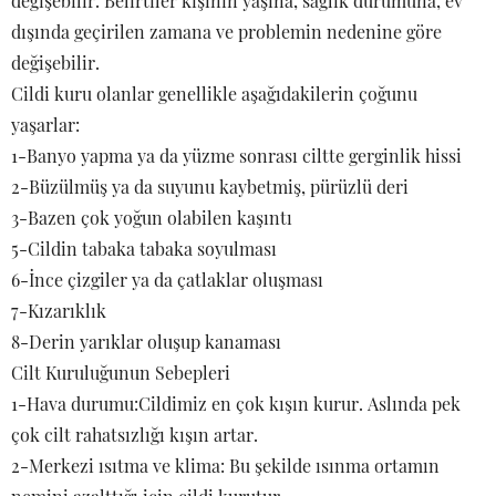
değişebilir. Belirtiler kişinin yaşına, sağlık durumuna, ev
dışında geçirilen zamana ve problemin nedenine göre
değişebilir.
Cildi kuru olanlar genellikle aşağıdakilerin çoğunu
yaşarlar:
1-Banyo yapma ya da yüzme sonrası ciltte gerginlik hissi
2-Büzülmüş ya da suyunu kaybetmiş, pürüzlü deri
3-Bazen çok yoğun olabilen kaşıntı
5-Cildin tabaka tabaka soyulması
6-İnce çizgiler ya da çatlaklar oluşması
7-Kızarıklık
8-Derin yarıklar oluşup kanaması
Cilt Kuruluğunun Sebepleri
1-Hava durumu:Cildimiz en çok kışın kurur. Aslında pek
çok cilt rahatsızlığı kışın artar.
2-Merkezi ısıtma ve klima: Bu şekilde ısınma ortamın