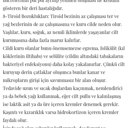
hücrelerinin pul pul ayrılıp yeniden oluşması ile kendini
gösteren bir deri hastalığıdır.
8-Tiroid Bozuklukları: Tiroid bezinin az çalışması ter ve
yağ bezlerinin de az çalışmasına ve kuru cilde neden olur.
Yaşlılar, kuru, soğuk, az nemli iklimlerde yaşayanlar cilt
kurumasına daha fazla maruz kalırlar.
Cildi kuru olanlar bunu önemsemezse egzema, folikülit (kıl
köklerinin iltihabı) ve selülite (cildin altındaki tabakaların
bakteriyel enfeksiyonu) daha kolay yakalanırlar. Çünkü cilt
kuruyup derin çatlaklar oluşunca bunlar kanar ve
mikropların girişi için savunmasız bir alan oluşur.
Tedavide uzun ve sıcak duşlardan kaçınmak, nemlendirici
ya da bebek yağı kullanmak, eğer cilt pullu ve kalınlaşmış
ise laktik asit ya da üre içeren kremler denemek gerekir.
Kaşıntı ve kızarıklık varsa hidrokortizon içeren kremler
faydalı olur.