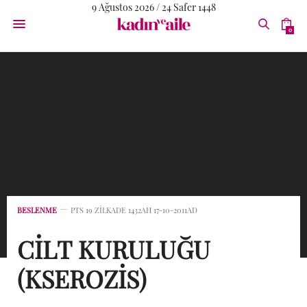
9 Ağustos 2026 / 24 Safer 1448
0
BESLENME
PTS 19 ZILKADE 1432AH 17-10-2011AD
CİLT KURULUĞU
(KSEROZİS)