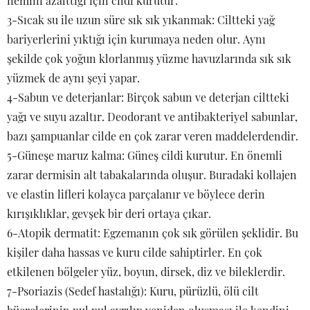
nemini azalttığı için cildi kurutur.
3-Sıcak su ile uzun süre sık sık yıkanmak: Ciltteki yağ
bariyerlerini yıktığı için kurumaya neden olur. Aynı
şekilde çok yoğun klorlanmış yüzme havuzlarında sık sık
yüzmek de aynı şeyi yapar.
4-Sabun ve deterjanlar: Birçok sabun ve deterjan ciltteki
yağı ve suyu azaltır. Deodorant ve antibakteriyel sabunlar,
bazı şampuanlar cilde en çok zarar veren maddelerdendir.
5-Güneşe maruz kalma: Güneş cildi kurutur. En önemli
zarar dermisin alt tabakalarında oluşur. Buradaki kollajen
ve elastin lifleri kolayca parçalanır ve böylece derin
kırışıklıklar, gevşek bir deri ortaya çıkar.
6-Atopik dermatit: Egzemanın çok sık görülen şeklidir. Bu
kişiler daha hassas ve kuru cilde sahiptirler. En çok
etkilenen bölgeler yüz, boyun, dirsek, diz ve bileklerdir.
7-Psoriazis (Sedef hastalığı): Kuru, pürüzlü, ölü cilt