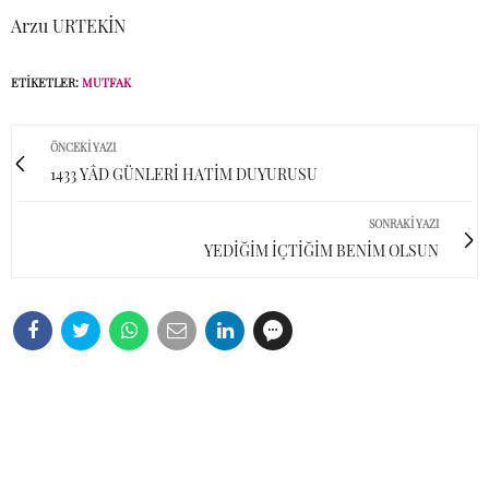
Arzu URTEKİN
ETIKETLER:
MUTFAK
ÖNCEKI YAZI
1433 YÂD GÜNLERİ HATİM DUYURUSU
SONRAKI YAZI
YEDİĞİM İÇTİĞİM BENİM OLSUN