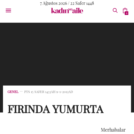
7 Ağustos 2026 / 22 Safer 1448
0
GENEL
PTS 15 SAFER 1433AH 9-1-2012AD
FIRINDA YUMURTA
Merhabalar