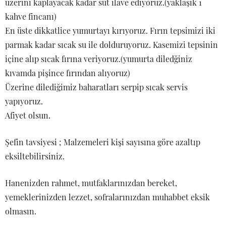
üzerini kaplayacak kadar süt ilave ediyoruz.(yaklaşık 1
kahve fincanı)
En üste dikkatlice yumurtayı kırıyoruz. Fırın tepsimizi iki
parmak kadar sıcak su ile dolduruyoruz. Kasemizi tepsinin
içine alıp sıcak fırına veriyoruz.(yumurta diledğiniz
kıvamda pişince fırından alıyoruz)
Üzerine dilediğimiz baharatları serpip sıcak servis
yapıyoruz.
Afiyet olsun.
Şefin tavsiyesi ; Malzemeleri kişi sayısına göre azaltıp
eksiltebilirsiniz.
Hanenizden rahmet, mutfaklarınızdan bereket,
yemeklerinizden lezzet, sofralarınızdan muhabbet eksik
olmasın.