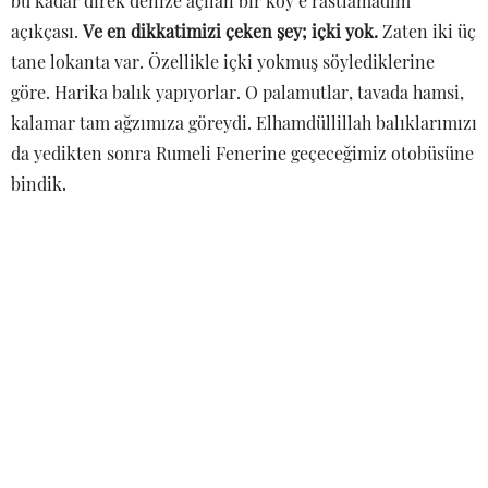
bu kadar direk denize açılan bir köy’e rastlamadım
açıkçası.
Ve en dikkatimizi çeken şey; içki yok.
Zaten iki üç
tane lokanta var. Özellikle içki yokmuş söylediklerine
göre. Harika balık yapıyorlar. O palamutlar, tavada hamsi,
kalamar tam ağzımıza göreydi. Elhamdüllillah balıklarımızı
da yedikten sonra Rumeli Fenerine geçeceğimiz otobüsüne
bindik.