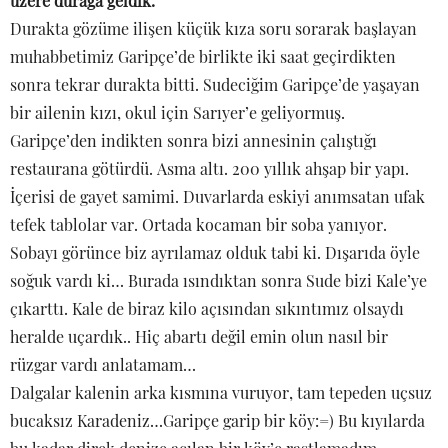
üzere durağa geldik.
Durakta gözüme ilişen küçük kıza soru sorarak başlayan
muhabbetimiz Garipçe’de birlikte iki saat geçirdikten
sonra tekrar durakta bitti. Sudeciğim Garipçe’de yaşayan
bir ailenin kızı, okul için Sarıyer’e geliyormuş.
Garipçe’den indikten sonra bizi annesinin çalıştığı
restaurana götürdü. Asma altı. 200 yıllık ahşap bir yapı.
İçerisi de gayet samimi. Duvarlarda eskiyi anımsatan ufak
tefek tablolar var. Ortada kocaman bir soba yanıyor.
Sobayı görünce biz ayrılamaz olduk tabi ki. Dışarıda öyle
soğuk vardı ki… Burada ısındıktan sonra Sude bizi Kale’ye
çıkarttı. Kale de biraz kilo açısından sıkıntımız olsaydı
heralde uçardık.. Hiç abartı değil emin olun nasıl bir
rüzgar vardı anlatamam…
Dalgalar kalenin arka kısmına vuruyor, tam tepeden uçsuz
bucaksız Karadeniz…Garipçe garip bir köy:=) Bu kıyılarda