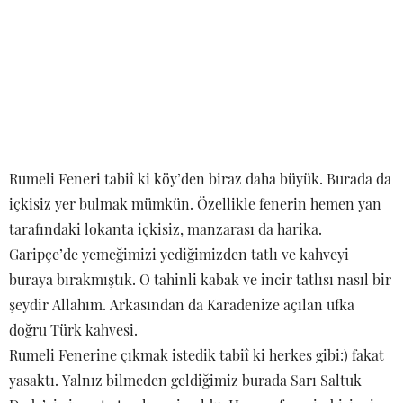
gösterirmiş.
Artık hava kararmadan buradan ayrılmamız gerekliydi.
Arkamızda Karadenizi bırakarak geri geldik şehir hayatının
kaosuna…
hazırlayan : Tülay Arsal
ETIKETLER:
GEZI
ÖNCEKI YAZI
YEDİĞİM İÇTİĞİM BENİM OLSUN
SONRAKI YAZI
Sıcacık bir kış için...