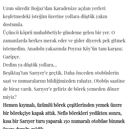
Uzun süredir Boğaz’dan Karadenize açılan yerleri
keşfetmedeki isteğim üzerine yollara düştük yakın
dostumla.
Üçüncü köprü muhabbetiyle gündeme gelen bir yer. O
zamanlarda herkes merak eder ve gider diyerek pek gitmek
istemedim. Anadolu yakazında Poyraz Köy’ün tam karşısı;
Garipçe.
Dedim ya düştük yollara…
Beşiktaş’tan Sarıyer’e geçtik. Daha önceden otobüslerin
saat ve numaralarını bildiğimizden rahatız. Otobüs saatine
de biraz vardı. Sarıyer’e geliriz de börek yemeden döner
miyiz?
Hemen kıymalı, üzümlü börek çeşitlerinden yemek üzere
bir börekçiye kapak attık. Nefis börekleri yedikten sonra,
kısa bir Sarıyer turu yaparak 150 numaralı otobüse binmek