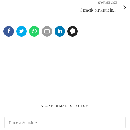
FAYDALI SİTELER
Ufka Yolculuk
Haydi Çocuklar Camiye