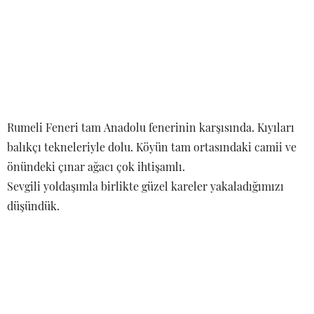
Sevgili yoldaşımla birlikte güzel kareler yakaladığımızı
düşündük.
Rumeli Feneri tabiî ki köy’den biraz daha büyük. Burada da
içkisiz yer bulmak mümkün. Özellikle fenerin hemen yan
tarafındaki lokanta içkisiz, manzarası da harika.
Garipçe’de yemeğimizi yediğimizden tatlı ve kahveyi
buraya bırakmıştık. O tahinli kabak ve incir tatlısı nasıl bir
şeydir Allahım. Arkasından da Karadenize açılan ufka
doğru Türk kahvesi.
Rumeli Fenerine çıkmak istedik tabiî ki herkes gibi:) fakat
yasaktı. Yalnız bilmeden geldiğimiz burada Sarı Saltuk
Dede’yi ziyaret etmek nasip oldu. Hemen fenerin birinci
katında. Söylendiğine göre denizde kaybolanlara ışık