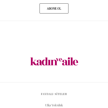
A New Person
8 Milyar Salavat
ARŞIV
Server Yaşam Vakıfı projesidir.