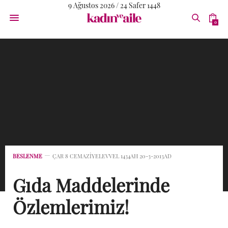
9 Ağustos 2026 / 24 Safer 1448
0
BESLENME
ÇAR 8 CEMAZIYELEVVEL 1434AH 20-3-2013AD
Gıda Maddelerinde
Özlemlerimiz!