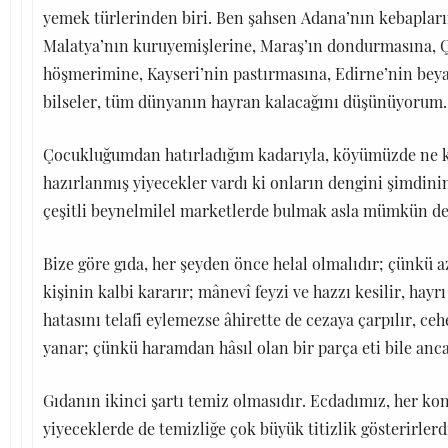
yemek türlerinden biri. Ben şahsen Adana’nın kebapların
Malatya’nın kuruyemişlerine, Maraş’ın dondurmasına, 
höşmerimine, Kayseri’nin pastırmasına, Edirne’nin beya
bilseler, tüm dünyanın hayran kalacağını düşünüyorum.
Çocukluğumdan hatırladığım kadarıyla, köyümüzde ne kad
hazırlanmış yiyecekler vardı ki onların dengini şimdini
çeşitli beynelmilel marketlerde bulmak asla mümkün de
Bize göre gıda, her şeyden önce helal olmalıdır; çünkü a
kişinin kalbi kararır; mânevî feyzi ve hazzı kesilir, hayrı
hatasını telafi eylemezse âhirette de cezaya çarpılır, ce
yanar; çünkü haramdan hâsıl olan bir parça eti bile anc
Gıdanın ikinci şartı temiz olmasıdır. Ecdadımız, her ko
yiyeceklerde de temizliğe çok büyük titizlik gösterirlerd