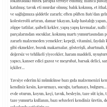
lokantadaki biftek şarapla terbiye edilmiş; filanca pas
katılmış; tavuk eti murdar olmuş; balık kokmuş, et ithal
ve sağlığımıza şiddetle zararlı; eften püften Batı’dan ge
kolesterolü artıran, damar tıkayan, kalp hastalığı yapan
züppe tatlılar, şaibeli kekler, yapış yapış kremalar, nall
parçalarından sucuklar, kokmuş martı yumurtasından pas
zararlı malzemeden yemekler; kepeği, vitamini, faydalı 
gibi ekmekler, bozuk makarnalar, gösterişli, abartmalı, 
değersiz ve tehlikeli yiyecekler, haram maddeli, uyuşturu
yapıcı, kanser edici gazoz ve meşrubat, barsak delici, sa
içkiler…
Tavsiye ederim ki mümkünse bazı gıda malzemenizi kendi
kendiniz kesin, kavurmayı, sucuğu, tarhanayı, bulguru…
evde oturun, koyun, keçi, tavuk, besleyin, taze süt için, 
taze yumurta kullanın, bazı sebzeleri kendiniz üretin, 
saksılarda yetiştirin vs.