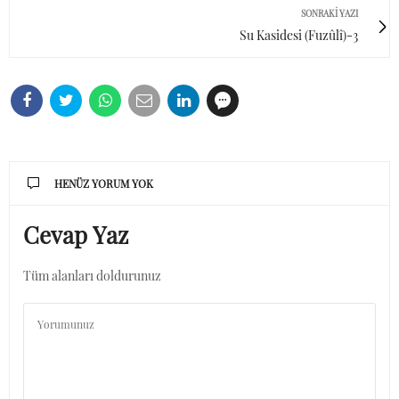
SONRAKI YAZI
Su Kasidesi (Fuzûlî)-3
HENÜZ YORUM YOK
Cevap Yaz
Tüm alanları doldurunuz