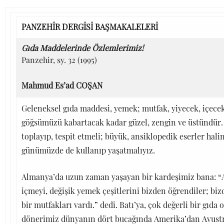
PANZEHİR DERGİSİ BAŞMAKALELERİ
Gıda Maddelerinde Özlemlerimiz!
Panzehir, sy. 32 (1995)
Mahmud Es’ad COŞAN
Geleneksel gıda maddesi, yemek; mutfak, yiyecek, içec
göğsümüzü kabartacak kadar güzel, zengin ve üstündür.
toplayıp, tespit etmeli; büyük, ansiklopedik eserler ha
günümüzde de kullanıp yaşatmalıyız.
Almanya’da uzun zaman yaşayan bir kardeşimiz bana: “
içmeyi, değişik yemek çeşitlerini bizden öğrendiler; bizd
bir mutfakları vardı.” dedi. Batı’ya, çok değerli bir gıda 
dönerimiz dünyanın dört bucağında Amerika’dan Avustr