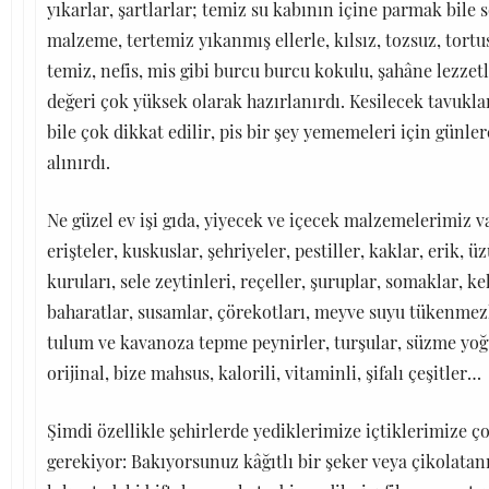
yıkarlar, şartlarlar; temiz su kabının içine parmak bile 
malzeme, tertemiz yıkanmış ellerle, kılsız, tozsuz, tortusu
temiz, nefis, mis gibi burcu burcu kokulu, şahâne lezzetl
değeri çok yüksek olarak hazırlanırdı. Kesilecek tavukla
bile çok dikkat edilir, pis bir şey yememeleri için günl
alınırdı.
Ne güzel ev işi gıda, yiyecek ve içecek malzemelerimiz v
erişteler, kuskuslar, şehriyeler, pestiller, kaklar, erik, ü
kuruları, sele zeytinleri, reçeller, şuruplar, somaklar, k
baharatlar, susamlar, çörekotları, meyve suyu tükenmezle
tulum ve kavanoza tepme peynirler, turşular, süzme yoğ
orijinal, bize mahsus, kalorili, vitaminli, şifalı çeşitler…
Şimdi özellikle şehirlerde yediklerimize içtiklerimize 
gerekiyor: Bakıyorsunuz kâğıtlı bir şeker veya çikolatan